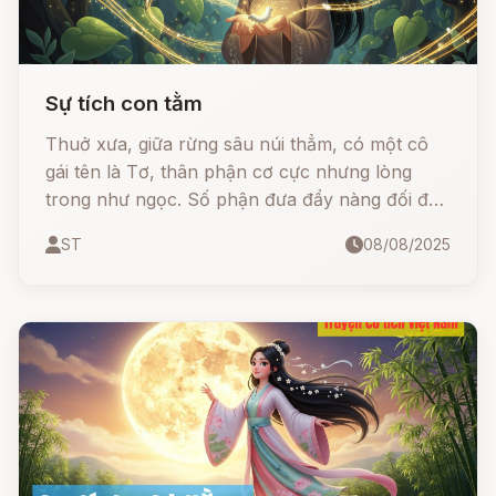
Sự tích con tằm
Thuở xưa, giữa rừng sâu núi thẳm, có một cô
gái tên là Tơ, thân phận cơ cực nhưng lòng
trong như ngọc. Số phận đưa đẩy nàng đối đầu
với một thế lực thần linh si tình… Và chính từ
ST
08/08/2025
khổ đau ấy, nàng đã hóa thân thành sinh linh
nhỏ bé - con tằm - dâng hiến sợi tơ vàng quý
giá cho nhân gian...