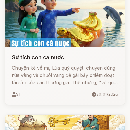
Sự tích con cá nược
Chuyện kể về mụ Lừa quỷ quyệt, chuyên dùng
rùa vàng và chuối vàng để gài bẫy chiếm đoạt
tài sản của các thương gia. Thế nhưng, "vỏ quýt
dày có móng tay nhọn", mụ đã phải trả giá đắt
ST
30/01/2026
trước sự mưu trí của vợ một nạn nhân. Kết cục,
mụ hóa thành loài cá nược suốt đời bơi theo tàu
thuyền để nuối tiếc của cải.