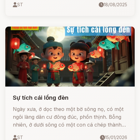
ST
18/08/2025
Sự tích cái lồng đèn
Ngày xưa, ở dọc theo một bờ sông nọ, có một
ngôi làng dân cư đông đúc, phồn thịnh. Bỗng
nhiên, ở dưới sông có một con cá chép thành
tinh xuất hiện.
ST
15/01/2026