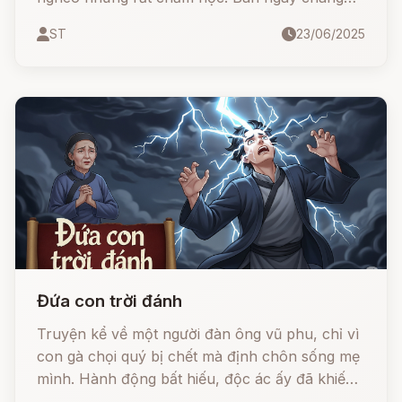
vào rừng hái củi đem bán để lấy tiền mua gạo
ST
23/06/2025
và mua dầu đèn. Ban đêm chàng cặm cụi đọc
sách cho đến lúc gà hàng xóm gáy lần thứ hai
mới đi ngủ.
Đứa con trời đánh
Truyện kể về một người đàn ông vũ phu, chỉ vì
con gà chọi quý bị chết mà định chôn sống mẹ
mình. Hành động bất hiếu, độc ác ấy đã khiến
Trời không dung, Đất không tha.