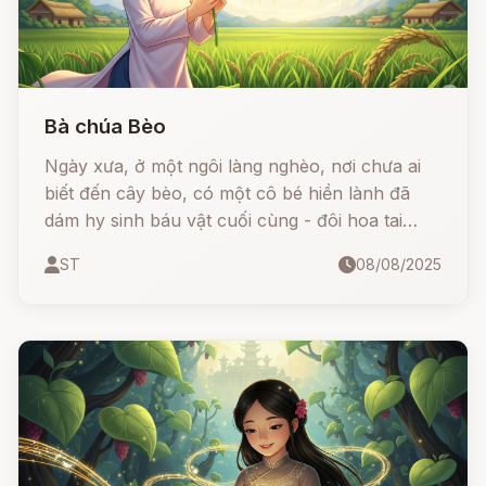
Bà chúa Bèo
Ngày xưa, ở một ngôi làng nghèo, nơi chưa ai
biết đến cây bèo, có một cô bé hiền lành đã
dám hy sinh báu vật cuối cùng - đôi hoa tai
ngọc quý do mẹ để lại - để cứu cánh đồng lúa
ST
08/08/2025
khỏi mất mùa. Nhờ tấm lòng nhân hậu, cô
được Bụt giúp đỡ, tạo ra loài bèo hoa dâu kỳ
diệu, giúp cả làng thoát khỏi nạn đói. Về sau,
người dân tôn kính cô là Bà Chúa Bèo và lập
đền thờ tại Thái Bình.