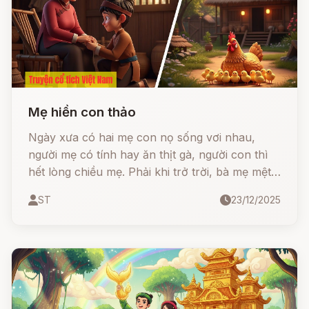
Mẹ hiền con thảo
Ngày xưa có hai mẹ con nọ sống vơi nhau,
người mẹ có tính hay ăn thịt gà, người con thì
hết lòng chiều mẹ. Phải khi trở trời, bà mẹ mệt
nhọc trong mình, không muốn ăn gì, chỉ muốn
ST
23/12/2025
ăn thịt gà. Chẳng may bấy giờ láng giềng hàng
xóm không ai có gà mà chợ thì xa, trời thì mưa
gió, không làm thế nào kiếm cho ra gà.