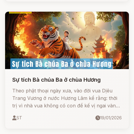
Sự tích Bà chúa Ba ở chùa Hương
Theo phật thoại ngày xưa, vào đời vua Dịêu
Trang Vương ở nước Hương Lâm kể rằng: thời
trị vì nhà vua không có con để kế vị ngai vàng
nên nhà vua bèn đến miếu Tây Nhạc cầu tự.
ST
19/01/2026
Lòng thành nhà vua cảm động tới Thiên Đế.
Nhân lúc ở dưới trần gian có gia đình họ thị có