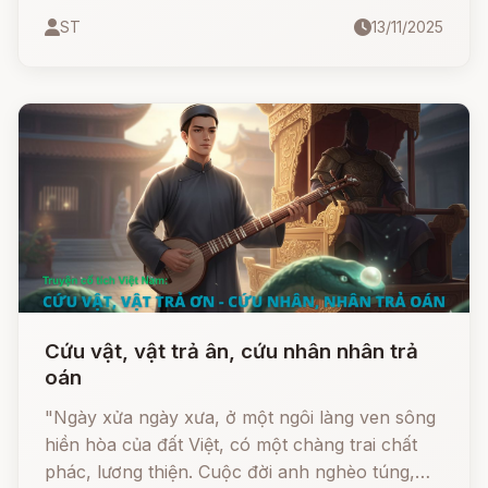
sùi, xấu xí. Bất chấp sự chế giễu của người đời
ST
13/11/2025
và sự phiền muộn của cha mẹ, chàng vẫn giữ
trọn đạo nghĩa vợ chồng. Liệu phép màu có
thực sự xảy ra? Liệu hạnh phúc có mỉm cười
với người kiên định và có tấm lòng vàng?
Cứu vật, vật trả ân, cứu nhân nhân trả
oán
"Ngày xửa ngày xưa, ở một ngôi làng ven sông
hiền hòa của đất Việt, có một chàng trai chất
phác, lương thiện. Cuộc đời anh nghèo túng,