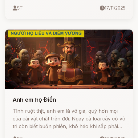
nhưng tấm lòng anh lại rộng mở. Chính tấm
ST
17/11/2025
lòng ấy đã dệt nên một câu chuyện kỳ diệu
nhưng cũng đầy cay đắng, về luật nhân quả và
đạo lý ở đời: Cứu Vật Vật Trả Ân, Cứu Nhân
Nhân Trả Oán.
Anh em họ Điền
Tình ruột thịt, anh em là vô giá, quý hơn mọi
của cải vật chất trên đời. Ngay cả loài cây cỏ vô
tri còn biết buồn phiền, khô héo khi sắp phải
chia lìa, thì con người càng phải biết trân trọng