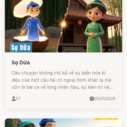
Sọ Dừa
Câu chuyện không chỉ kể về sự biến hóa kì
diệu của một cậu bé có ngoại hình khác lạ mà
còn là bài ca về lòng nhân hậu, sự kiên trì và
niềm tin vào công lý: "Ở hiền gặp lành". Hãy
ST
29/01/2026
cùng theo chân Sọ Dừa từ kiếp chăn bò thuê
đến khi đỗ Trạng Nguyên và vượt qua sóng gió
để đoàn tụ cùng người vợ hiền