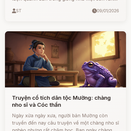
lớn, để bắt đầu câu chuyện về con nước hiền,
ST
09/01/2026
con nước dữ. Chỉ nghe một lần là người ta nhớ
mãi không quên.
Truyện cổ tích dân tộc Mường: chàng
nho sĩ và Cóc thần
Ngày xửa ngày xưa, người bản Mường còn
truyền đến nay câu truyện về một chàng nho sĩ
nghèo nhưng rất chăm học. Ban ngày chàng