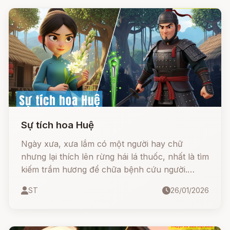
ba người con trai bị Ngọc Hoàng giáng tội vì gia
đình ăn ở không tốt và cho nhốt vào ngục tối.
Sự tích hoa Huệ
Ngày xưa, xưa lắm có một người hay chữ
nhưng lại thích lên rừng hái lá thuốc, nhất là tìm
kiếm trầm hương để chữa bệnh cứu người.
Trầm hương là một thứ nhựa do cây gió tiết ra
ST
26/01/2026
như thể tự chữa những chỗ cây bị chém, bị
gẫy.