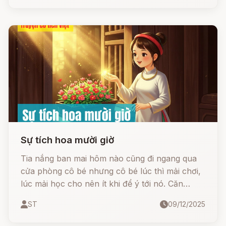
tích đức?
Sự tích hoa mười giờ
Tia nắng ban mai hôm nào cũng đi ngang qua
cửa phòng cô bé nhưng cô bé lúc thì mải chơi,
lúc mải học cho nên ít khi để ý tới nó. Căn
phòng của cô bé hướng ra mảnh vườn nhỏ mà
ST
09/12/2025
ở đó ba của cô bé đã trồng rất nhiều loài hoa
như thược dược, lay ơn, trà mi, cúc trắng,