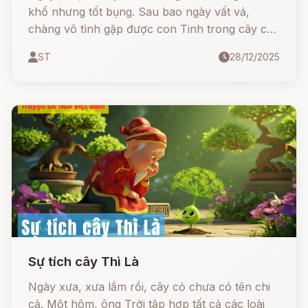
khổ nhưng tốt bụng. Sau bao ngày vất vả,
chàng vô tình gặp được con Tinh trong cây cổ
thụ và được tặng những bảo bối thần kỳ: chiếc
ST
28/12/2025
mâm đồng đầy thức lạ, con ngựa ỉa ra vàng và
chiếc ống phép nhiệm màu.
Sự tích cây Thì Là
Ngày xưa, xưa lắm rồi, cây cỏ chưa có tên chi
cả. Một hôm, ông Trời tập hợp tất cả các loài