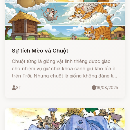
Sự tích Mèo và Chuột
Chuột từng là giống vật linh thiêng được giao
cho nhiệm vụ giữ chìa khóa canh giữ kho lúa ở
trên Trời. Nhưng chuột là giống không đáng tin,
chúng lợi dụng lòng tin của trời, lợi dụng chìa
ST
19/08/2025
khóa, tự do đến mở kho rủ nhau vào ăn rả rích
hết bao nhiêu là lúa.