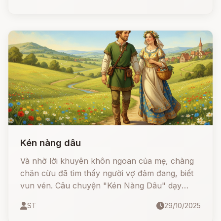
Kén nàng dâu
Và nhờ lời khuyên khôn ngoan của mẹ, chàng
chăn cừu đã tìm thấy người vợ đảm đang, biết
vun vén. Câu chuyện "Kén Nàng Dâu" dạy
chúng ta rằng, sự khéo léo và tiết kiệm chính là
ST
29/10/2025
chìa khóa của hạnh phúc gia đình