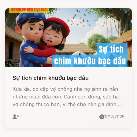
những bông hoa đó vừa to lại vừa rực rỡ nhìn
rất thích mắt, bàn học của cô bé sát bên cửa
sổ cho nên lúc nào cũng ngát hương thơm.
Sự tích chim khướu bạc đầu
Xưa kia, có cặp vợ chồng nhà nọ sinh ra hẳn
những mười đứa con. Cảnh con đông, sức hai
vợ chồng thì có hạn, vì thế cho nên gia đình họ
quanh năm suốt tháng bị thiếu đói, bữa thì nõn
ST
11/12/2025
chuối rừng rau dại, bữa thì canh củ mài củ nâu,
bữa thì măng rừng rêu suối,... Nói chung là cả
nhà họ chưa từng bao giờ kiếm được đủ một