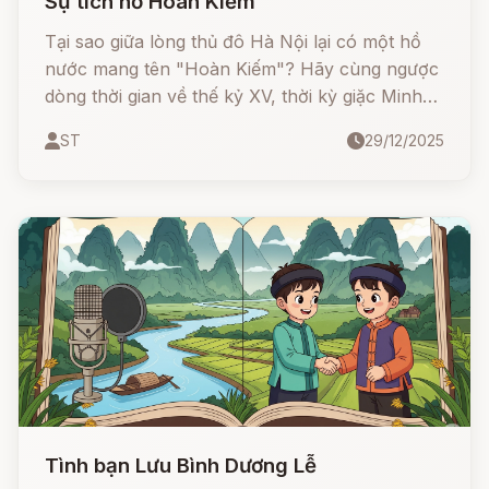
Sự tích hồ Hoàn Kiếm
Tại sao giữa lòng thủ đô Hà Nội lại có một hồ
nước mang tên "Hoàn Kiếm"? Hãy cùng ngược
dòng thời gian về thế kỷ XV, thời kỳ giặc Minh
đô hộ tàn bạo. Câu chuyện bắt đầu từ lưỡi
ST
29/12/2025
gươm dưới lưới đánh cá của Lê Thận đến chiếc
chuôi ngọc trên ngọn cây đa của Lê Lợi. Tất cả
là sự sắp đặt của Đức Long Quân để cứu lấy
giang sơn
Tình bạn Lưu Bình Dương Lễ