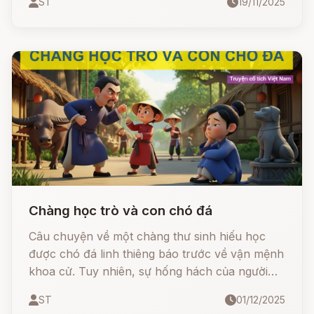
ST
19/11/2025
và giữ gìn tình thân, sự sum họp trong gia đình
Chàng học trò và con chó đá
Câu chuyện về một chàng thư sinh hiếu học
được chó đá linh thiêng báo trước về vận mệnh
khoa cử. Tuy nhiên, sự hống hách của người
cha đã khiến vận may tiêu tan. Liệu chàng trai
ST
01/12/2025
có thể lấy lại được công danh nhờ sự tu thân