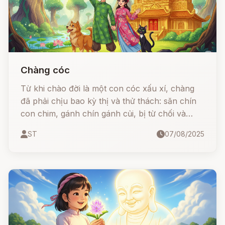
Chàng cóc
Từ khi chào đời là một con cóc xấu xí, chàng
đã phải chịu bao kỳ thị và thử thách: săn chín
con chim, gánh chín gánh củi, bị từ chối và
mưu hại. Nhưng nhờ lòng dũng cảm, nhân hậu,
ST
07/08/2025
cùng sự giúp đỡ của những con vật được
chàng cứu sống – chó, mèo, trăn – chàng
không những vượt qua mọi thử thách mà còn
có được tình yêu, hạnh phúc và một phép màu
thần kỳ: đuôi cá vàng ước gì được nấy.