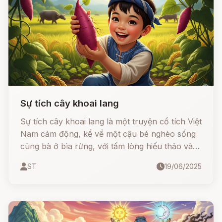
Sự tích cây khoai lang
Sự tích cây khoai lang là một truyện cổ tích Việt
Nam cảm động, kể về một cậu bé nghèo sống
cùng bà ở bìa rừng, với tấm lòng hiếu thảo và
sự chăm chỉ, cậu đã được ông Bụt ban tặng
ST
19/06/2025
một giống cây kỳ diệu – chính là cây khoai lang
ngày nay.