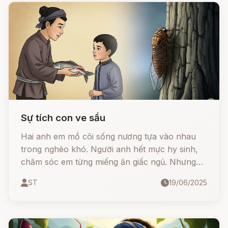
bữa ăn no.
Sự tích con ve sầu
Hai anh em mồ côi sống nương tựa vào nhau
trong nghèo khó. Người anh hết mực hy sinh,
chăm sóc em từng miếng ăn giấc ngủ. Nhưng
sự hiểu lầm nhỏ đã dẫn đến một bi kịch không
ST
19/06/2025
thể cứu vãn...