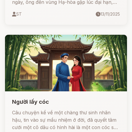
ngày, ông đến vùng Hạ-hòa gặp lúc đại hạn,
ruộng đồng nứt nẻ, người dân lầm than.
ST
13/11/2025
Thương xót cho họ, ông quyết tâm đi tìm Thần
Mưa để xin nước.
Người lấy cóc
Câu chuyện kể về một chàng thư sinh nhân
hậu, tin vào sự mầu nhiệm ở đời, đã quyết tâm
cưới một cô dâu có hình hài là một con cóc sần