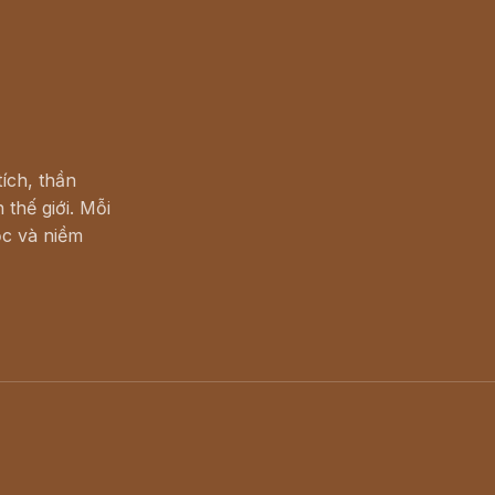
ích, thần
 thế giới. Mỗi
c và niềm