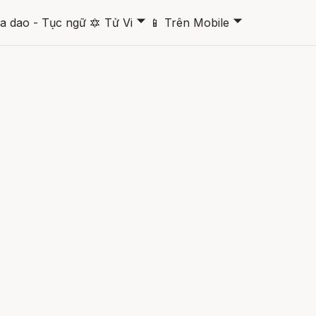
🞃
🞃
a dao - Tục ngữ
🔯
Tử Vi
📱
Trên Mobile