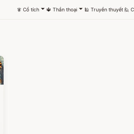
🞃
🞃
🧚
Cổ tích
🔱
Thần thoại
🕌
Truyền thuyết
🙋
C