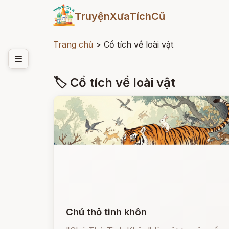
TruyệnXưaTíchCũ
Trang chủ
>
Cổ tích về loài vật
🏷 Cổ tích về loài vật
Chú thỏ tinh khôn