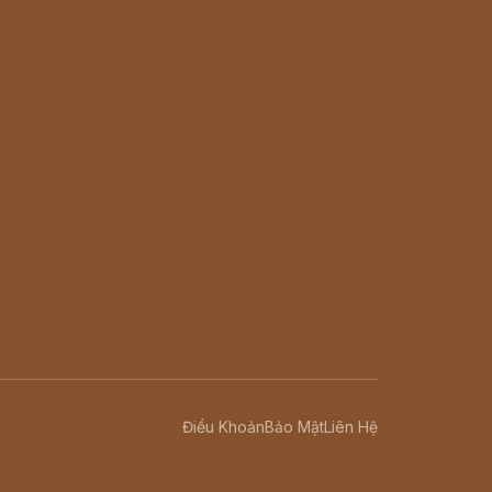
Điều Khoản
Bảo Mật
Liên Hệ