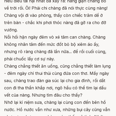
hiểu điều tai hại nhất đã xảy ra: nàng giận chàng bỏ
về trời rồi. Ôi! Phải chi chàng đã nói thực cùng nàng!
Chàng vội đi vào phòng, thấy còn chiếc trâm dể ở
trên bàn - chắc khi phơi thóc nàng đã gỡ ra cho đỡ
vướng.
Nỗi hối hận ngày đêm vò xé tâm can chàng. Chàng
không nhân tâm đến mức đốt bỏ bộ xiêm áo ấy,
nhưng rõ ràng chàng đã lần nữa... để rồi cuối cùng,
phải chuốc lấy cơ sự này.
Chàng chẳng thiết ăn uống, cũng chẳng thiết làm lụng
- đêm ngày chỉ thui thủi cùng đứa con thơ. Mấy ngày
sau, chàng trao đàn gia súc lại cho gia đình, rồi dắt
con đi tha thẩn khắp nơi, ngõ hầu có thể tìm lại dấu
vết của nàng. Nhưng tìm đâu cho thấy?
Nhớ lại kỉ niệm sưa, chàng lại cùng con đến bên hồ
nước. Hồ nước vẫn như xưa, những bụi cây cũng vẫn