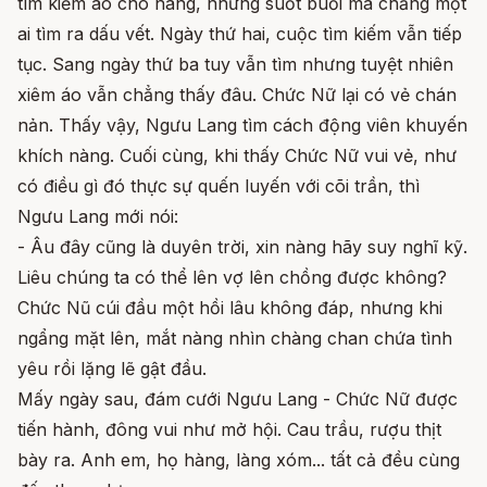
tìm kiếm áo cho nàng, nhưng suốt buổi mà chẳng một
ai tìm ra dấu vết. Ngày thứ hai, cuộc tìm kiếm vẫn tiếp
tục. Sang ngày thứ ba tuy vẫn tìm nhưng tuyệt nhiên
xiêm áo vẫn chẳng thấy đâu. Chức Nữ lại có vẻ chán
nản. Thấy vậy, Ngưu Lang tìm cách động viên khuyến
khích nàng. Cuối cùng, khi thấy Chức Nữ vui vẻ, như
có điều gì đó thực sự quến luyến với cõi trần, thì
Ngưu Lang mới nói:
- Âu đây cũng là duyên trời, xin nàng hãy suy nghĩ kỹ.
Liêu chúng ta có thể lên vợ lên chồng được không?
Chức Nũ cúi đầu một hồi lâu không đáp, nhưng khi
ngẩng mặt lên, mắt nàng nhìn chàng chan chứa tình
yêu rồi lặng lẽ gật đầu.
Mấy ngày sau, đám cưới Ngưu Lang - Chức Nữ được
tiến hành, đông vui như mở hội. Cau trầu, rượu thịt
bày ra. Anh em, họ hàng, làng xóm... tất cả đều cùng