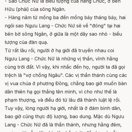
- Sao Chức Nữ là biểu tượng của nàng Chức, ở bên
Hữu (phải) của sông Ngân.
- Hàng năm từ mồng ba đến mồng bảy tháng bảy, hai
ngôi sao Ngưu Lang - Chức Nứ sẽ về "đóng" tại hai
bên bờ sông Ngân, ở giữa là một dãy sao nhỏ - biểu
tượng của đàn quạ.
Từ rất lâu rồi, người ở hạ giới đã truyền nhau coi
Ngưu Lang - Chức Nữ là những vị thần, vĩnh hằng
cùng trời đất. Vì vậy, khi nhắc đến họ, người ta đã gọi
trệch là "vợ chồng Ngâu". Các vị thần thánh cùng các
vị vua chúa ở phương Đông, chẳng bao giờ muốn bàn
dân thiên hạ gọi thẳng tên mình, vì cho như thế là
phạm thượng, và điều đó từ lâu đã thành luật lệ rồi.
Tuy vậy, lòng người hạ giới, nhất là ở đám bình dân,
bao giờ cũng thực độ lượng, bao dung. Mặc dù Ngưu
Lang - Chức Nữ đã là thần thánh, nhưng hằng đêm,