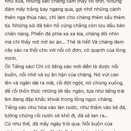
như xưa, nhưng sao chàng cảm thấy vô tình. Những
đám mây trắng bay ngang qua, gợi nhớ những cánh
thiên nga thủa nào, chỉ làm cho chàng thêm sầu thêm
tủi. Những sỏi đá bên hồ cũng chẳng còn lưu dấu bàn
chân nàng. Phiến đá phía xa xa kia, chàng dõi nhìn
mà chỉ thấy mở mờ ảo ảo... Thê là hết! Và chàng đem
cây sáo ra thổi cho vơi nỗi cô đơn, cô quạnh của lòng
mình.
Ôi! Tiếng sáo! Chỉ có tiếng sáo mới diễn tả được nỗi
buồn, nỗi nhớ và sự ân hận của chàng. Nó vút cao
lên và ngân dài ra mãi, rồi đột ngột, nó chùng xuống,
để rồi thổn thức những lời tắc ngẽn, tựa như tiếng trái
tim đang đập khắc khoải trong lồng ngực chàng.
Tiếng sáo như hòa vào làn nước, như thấm vào kẽ đá,
tưởng chừng rồi nước sẽ khô đi, đá sẽ tan ra...
Cứ như thế, đã mấy ngày trôi qua. Nỗi buồn của