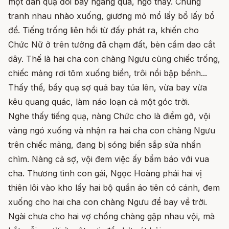
một đàn quạ đói bay ngang qua, ngó thấy. Chúng
tranh nhau nhào xuống, giương mỏ mổ lấy bổ lấy bổ
để. Tiếng trống liên hồi từ đấy phát ra, khiến cho
Chức Nữ ở trên tưởng đã chạm đất, bèn cầm dao cắt
dây. Thế là hai cha con chàng Ngưu cùng chiếc trống,
chiếc mảng rơi tõm xuống biển, trôi nổi bập bềnh...
Thấy thế, bầy quạ sợ quá bay túa lên, vừa bay vừa
kêu quang quác, làm náo loạn cả một góc trời.
Nghe thấy tiếng quạ, nàng Chức cho là điểm gở, vội
vàng ngó xuống và nhận ra hai cha con chàng Ngưu
trên chiếc mảng, đang bị sóng biển sắp sửa nhấn
chìm. Nàng cả sợ, vội đem việc ấy bẩm báo với vua
cha. Thương tình con gái, Ngọc Hoàng phái hai vị
thiên lôi vào kho lấy hai bộ quần áo tiên có cánh, đem
xuống cho hai cha con chàng Ngưu để bay về trời.
Ngài chưa cho hai vợ chồng chàng gặp nhau vội, mà