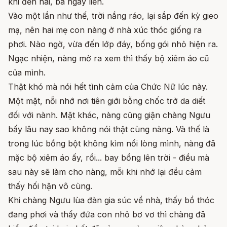
khi đến hai, ba ngày liền.
Vào một lần như thế, trời nắng ráo, lại sắp đến kỳ gieo
mạ, nên hai mẹ con nàng ở nhà xúc thóc giống ra
phơi. Nào ngờ, vừa đến lớp đáy, bống gói nhỏ hiện ra.
Ngạc nhiện, nàng mở ra xem thì thấy bộ xiêm áo cũ
của mình.
Thật khó mà nói hết tình cảm của Chức Nữ lúc này.
Một mặt, nỗi nhớ nơi tiên giới bỗng chốc trở da diết
đối với nành. Mặt khác, nàng cũng giận chàng Ngưu
bấy lâu nay sao không nói thật cùng nàng. Và thế là
trong lúc bồng bột không kìm nổi lòng mình, nàng đã
mặc bộ xiêm áo ấy, rồi... bay bổng lên trời - điều mà
sau này sẽ làm cho nàng, mỗi khi nhớ lại đều cảm
thấy hối hận vô cùng.
Khi chàng Ngưu lùa đàn gia súc về nhà, thấy bồ thóc
đang phơi và thấy đứa con nhỏ bơ vơ thì chàng đã