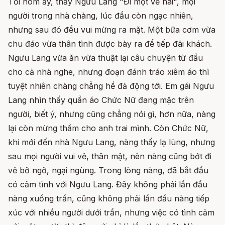
Tối hôm ấy, thấy Ngưu Lang "Đi một về hai", mọi
người trong nhà chàng, lúc đầu còn ngạc nhiên,
nhưng sau đó đều vui mừng ra mặt. Một bữa cơm vừa
chu đáo vừa thân tình được bày ra để tiếp đãi khách.
Ngưu Lang vừa ăn vừa thuật lại câu chuyện từ đầu
cho cả nhà nghe, nhưng đoạn đánh tráo xiêm áo thì
tuyệt nhiên chàng chẳng hề đả động tới. Em gái Ngưu
Lang nhìn thấy quần áo Chức Nữ đang mặc trên
người, biết ý, nhưng cũng chẳng nói gì, hơn nữa, nàng
lại còn mừng thầm cho anh trai mình. Còn Chức Nữ,
khi mới đến nhà Ngưu Lang, nàng thấy lạ lùng, nhưng
sau mọi người vui vẻ, thân mật, nên nàng cũng bớt đi
vẻ bỡ ngỡ, ngại ngùng. Trong lòng nàng, đã bắt đầu
có cảm tình với Ngưu Lang. Đây không phải lần đầu
nàng xuống trần, cũng không phải lần đầu nàng tiếp
xúc với nhiều người dưới trần, nhưng việc có tình cảm