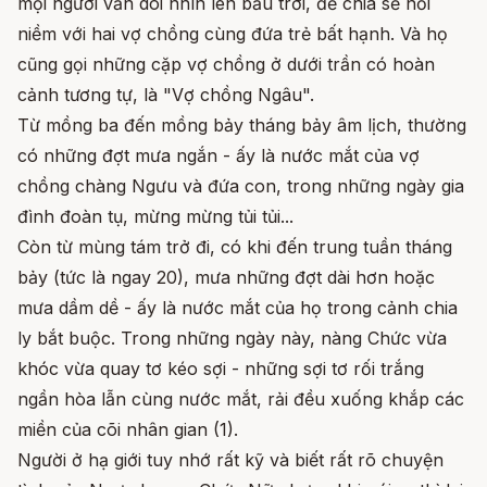
mọi người vẫn dõi nhìn lên bầu trời, để chia sẻ nỗi
niềm với hai vợ chồng cùng đứa trẻ bất hạnh. Và họ
cũng gọi những cặp vợ chồng ở dưới trần có hoàn
cảnh tương tự, là "Vợ chồng Ngâu".
Từ mồng ba đến mồng bảy tháng bảy âm lịch, thường
có những đợt mưa ngắn - ấy là nước mắt của vợ
chồng chàng Ngưu và đứa con, trong những ngày gia
đình đoàn tụ, mừng mừng tủi tủi...
Còn từ mùng tám trở đi, có khi đến trung tuần tháng
bảy (tức là ngay 20), mưa những đợt dài hơn hoặc
mưa dầm dề - ấy là nước mắt của họ trong cảnh chia
ly bắt buộc. Trong những ngày này, nàng Chức vừa
khóc vừa quay tơ kéo sợi - những sợi tơ rối trắng
ngần hòa lẫn cùng nước mắt, rải đều xuống khắp các
miền của cõi nhân gian (1).
Người ở hạ giới tuy nhớ rất kỹ và biết rất rõ chuyện