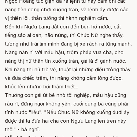
Ngọc Hoàng tức giận đã ra lệnh từ nay cấm chỉ các
nàng tiên dong chơi xuống trần, và lệnh ấy được các
vị thiên lôi, thần tướng thi hành nghiêm cấm.
Đến khi Ngưu Lang dắt con đến bên hồ nước, cất
tiếng sáo ai oán, não nùng, thì Chức Nữ nghe thấy,
tưởng như trái tim mình đang bị xé rách ra từng mảnh.
Nàng năn nỉ với mẫu hậu, trộm phép vua cha, cho
nàng thị nữ thân tín xuống trần, giả là đi gánh nước.
Khi nàng thị nữ trở về, thuật lại những điều trông thấy
và đưa chiếc trâm, thì nàng không cầm lòng được,
khóc lên những hồi thảm thiết...
Thương con gái út bé nhỏ tội nghiệp, mẫu hậu cũng
rầu rĩ, đững ngồi không yên, cuối cùng bà cũng phải
tính nước "liều". "Nếu Chức Nữ không xuống dưới ấy
được thì ta đưa hai cha con Ngưu Lang lên trên này
thôi" - bà nghĩ.