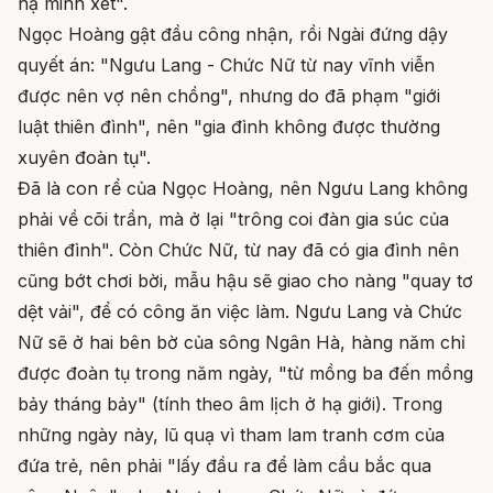
hạ minh xét".
Ngọc Hoàng gật đầu công nhận, rồi Ngài đứng dậy
quyết án: "Ngưu Lang - Chức Nữ từ nay vĩnh viễn
được nên vợ nên chồng", nhưng do đã phạm "giới
luật thiên đình", nên "gia đình không được thường
xuyên đoàn tụ".
Đã là con rể của Ngọc Hoàng, nên Ngưu Lang không
phải về cõi trần, mà ở lại "trông coi đàn gia súc của
thiên đình". Còn Chức Nữ, từ nay đã có gia đình nên
cũng bớt chơi bời, mẫu hậu sẽ giao cho nàng "quay tơ
dệt vải", để có công ăn việc làm. Ngưu Lang và Chức
Nữ sẽ ở hai bên bờ của sông Ngân Hà, hàng năm chỉ
được đoàn tụ trong năm ngày, "từ mồng ba đến mồng
bảy tháng bảy" (tính theo âm lịch ở hạ giới). Trong
những ngày này, lũ quạ vì tham lam tranh cơm của
đứa trẻ, nên phải "lấy đầu ra để làm cầu bắc qua