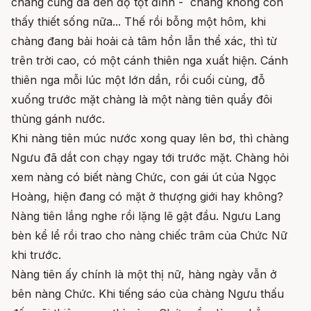
chàng cũng đã đến độ tột đỉnh - chàng không còn
thấy thiết sống nữa... Thế rồi bỗng một hôm, khi
chàng đang bải hoải cả tâm hồn lẫn thể xác, thì từ
trên trời cao, có một cánh thiên nga xuất hiện. Cánh
thiên nga mỗi lúc một lớn dần, rồi cuối cùng, đỗ
xuống trước mặt chàng là một nàng tiên quẩy đôi
thùng gánh nước.
Khi nàng tiên múc nước xong quay lên bơ, thì chàng
Ngưu đã dắt con chạy ngay tới trước mặt. Chàng hỏi
xem nàng có biết nàng Chức, con gái út của Ngọc
Hoàng, hiện đang có mặt ở thượng giới hay không?
Nàng tiên lắng nghe rồi lặng lẽ gật đầu. Ngưu Lang
bèn kể lể rồi trao cho nàng chiếc trâm của Chức Nữ
khi trước.
Nàng tiên ấy chính là một thị nữ, hàng ngày vẫn ở
bên nàng Chức. Khi tiếng sáo của chàng Ngưu thấu