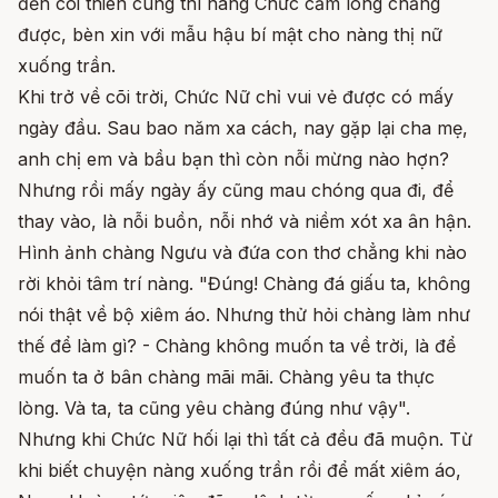
đến cõi thiên cung thì nàng Chức cầm lòng chẳng
được, bèn xin với mẫu hậu bí mật cho nàng thị nữ
xuống trần.
Khi trở về cõi trời, Chức Nữ chỉ vui vẻ được có mấy
ngày đầu. Sau bao năm xa cách, nay gặp lại cha mẹ,
anh chị em và bầu bạn thì còn nỗi mừng nào hợn?
Nhưng rồi mấy ngày ấy cũng mau chóng qua đi, để
thay vào, là nỗi buồn, nỗi nhớ và niềm xót xa ân hận.
Hình ảnh chàng Ngưu và đứa con thơ chẳng khi nào
rời khỏi tâm trí nàng. "Đúng! Chàng đá giấu ta, không
nói thật về bộ xiêm áo. Nhưng thử hỏi chàng làm như
thế để làm gì? - Chàng không muốn ta về trời, là để
muốn ta ở bân chàng mãi mãi. Chàng yêu ta thực
lòng. Và ta, ta cũng yêu chàng đúng như vậy".
Nhưng khi Chức Nữ hối lại thì tất cả đều đã muộn. Từ
khi biết chuyện nàng xuống trần rồi để mất xiêm áo,