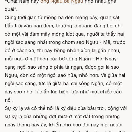
"Chà! Năm nay
ông Ngâu bà Ngâu
nhớ nhau ghê
quá!".
Cũng thời gian từ mồng ba đến mồng bảy, quan sát
bầu trời vào ban đêm, thường là quang đãng bởi chỉ
có một vài đám mây mỏng lươt qua, người ta thấy hai
ngôi sao sáng nhất trong chòm sao Ngưu - Mã, trước
đó ở cách xa, thì nay bống nhiên xích lại gần nhau,
mỗi ngôi ở một bên của bờ sông Ngân - Hà. Ngay
cạng ngôi sao sáng ở phía tả ngạn, được gọi là sao
Ngưu, còn có một ngôi sao nữa, nhỏ hơn. Và giữa hai
ngôi sao sáng, tức là giữa hai dải sông Ngân, có một
dãy sao nhỏ, lúc ẩn lúc hiện, tựa như một chiếc cầu
nối.
Sự kỳ lạ và có thể nói là kỳ diệu của bầu trời, cộng với
sự kỳ lạ của những đợt mưa ở mặt đất trong những
ngày tháng bẩy ấy, khiến cho bao đơi nay mọi người