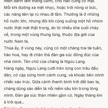
miền danh lam thắng cảnh, chỗ nào cũng có mặt.
Mỗi khi đường xa mệt nhọc, hoặc trời nóng oi bức,
các nàng tiên lại rủ nhau đi tắm. Thường là ở những
hồ nước lớn, nhưng đôi khi cũng xuống một hồ nhỏm
nước thật mát thật trong, do từ nhiều khe suối chảy
về, trong một vùng thung lũng, thuộc địa giới của
nước Nam ta.
Thủa ấy, ở vùng này, cũng có một chàng trai tài tuấn,
hào hoa, hay đi chăn thả đàn gia súc đông đúc của
nhà mình. Tên chữ của chàng là Ngưu Lang.
Hàng ngày, Ngưu Lang cưỡi trên lưng con trâu đầu
đàn, có cặp sừng hình cánh cung, và khoác bên mình
chiếc sáo trúc. Giữa cảnh thanh bình trời đất bao la,
chàng dùng sáo diễn tả nỗi niềm sâu kín trong lòng
mình. Đàn gia súc thản nhiên gặm cỏ. Ngày tháng êm
ả trôi qua...