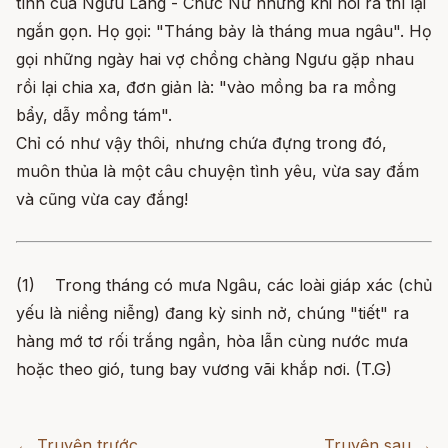
tình của Ngưu Lang - Chức Nữ nhưng khi nói ra thì lại
ngắn gọn. Họ gọi: "Tháng bảy là tháng mua ngâu". Họ
gọi những ngày hai vợ chồng chàng Ngưu gặp nhau
rồi lại chia xa, đơn giản là: "vào mồng ba ra mồng
bẩy, dẫy mồng tám".
Chỉ có như vậy thôi, nhưng chứa đựng trong đó,
muôn thủa là một câu chuyện tình yêu, vừa say đắm
và cũng vừa cay đắng!
(1) Trong tháng có mưa Ngâu, các loài giáp xác (chủ
yếu là niềng niễng) đang kỳ sinh nở, chúng "tiết" ra
hàng mớ tơ rối trắng ngần, hòa lẫn cùng nước mưa
hoặc theo gió, tung bay vương vãi khắp nơi. (T.G)
← Truyện trước
Truyện sau →