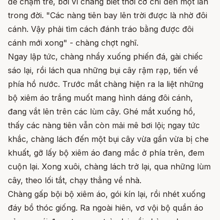
để chậm trế, bởi vì chàng biết thời cơ chỉ đến một lần
trong đời. "Các nàng tiên bay lên trời được là nhờ đôi
cánh. Vậy phải tìm cách đánh tráo bằng được đôi
cánh mới xong" - chàng chợt nghĩ.
Ngay lập tức, chàng nhẩy xuống phiến đá, gài chiếc
sáo lại, rồi lách qua những bụi cây rậm rạp, tiến về
phía hồ nước. Trước mắt chàng hiện ra la liệt những
bộ xiêm áo trắng muốt mang hình dáng đôi cánh,
đang vắt lên trên các lùm cây. Ghé mắt xuống hồ,
thấy các nàng tiên vẫn còn mải mê bơi lội; ngay tức
khắc, chàng lách đến một bụi cây vừa gần vừa bị che
khuất, gỡ lấy bộ xiêm áo đang mắc ở phía trên, đem
cuộn lại. Xong xuôi, chàng lách trở lại, qua những lùm
cây, theo lối tắt, chạy thẳng về nhà.
Chàng gấp bội bộ xiêm áo, gói kín lại, rồi nhét xuống
đáy bồ thóc giống. Ra ngoài hiên, vơ vội bộ quần áo