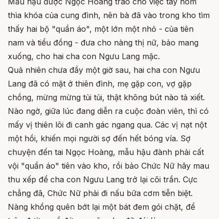
Mẫu hậu được Ngọc Hoàng trao cho việc tay hòm
thìa khóa của cung đình, nên bà đã vào trong kho tìm
thấy hai bộ "quần áo", một lớn một nhỏ - của tiên
nam và tiểu đồng - đưa cho nàng thị nữ, bảo mang
xuống, cho hai cha con Ngưu Lang mặc.
Quả nhiên chưa đầy một giờ sau, hai cha con Ngưu
Lang đã có mặt ở thiên đình, mẹ gặp con, vợ gặp
chồng, mừng mừng tủi tủi, thật không bút nào tả xiết.
Nào ngờ, giữa lúc đang diễn ra cuộc đoàn viên, thì có
mấy vị thiên lôi đi canh gác ngang qua. Các vị nạt nột
một hồi, khiến mọi người sợ đến hết bóng vía. Sợ
chuyện đến tai Ngọc Hoàng, mẫu hậu đành phải cất
vội "quần áo" tiên vào kho, rồi bảo Chức Nữ hãy mau
thu xếp để cha con Ngưu Lang trở lại cõi trần. Cực
chẳng đã, Chức Nữ phải đi nấu bữa cơm tiễn biệt.
Nàng khồng quên bớt lại một bát đem gói chặt, để