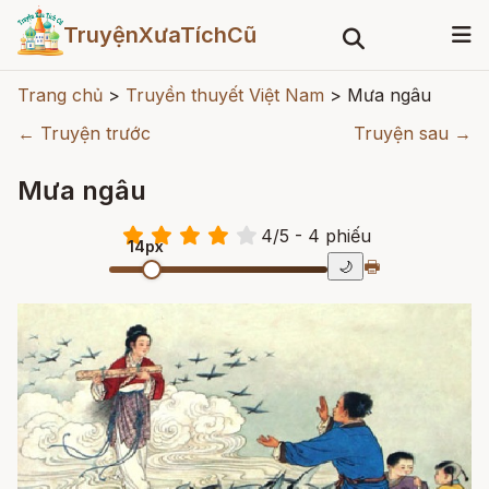
TruyệnXưaTíchCũ
Trang chủ
>
Truyền thuyết Việt Nam
>
Mưa ngâu
← Truyện trước
Truyện sau →
Mưa ngâu
4
/
5
- 4
phiếu
14px
🖶
🌙