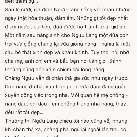
đến tham dự...
Sau lễ cưới, gia đình Ngưu Lang sống với nhau những
ngày thật hòa thuận, đầm ấm. Những gì tốt đẹp nhất
ở cõi người, cõi tiên, đầu được họ trân trọng, giữ gìn.
Một năm sau nàng sinh cho Ngưu Lang một đữa con
trai vừa giống chàng lại vừa giống nàng - nghĩa là một
cậu bé thật xinh đẹp và kháu khỉnh. Tuy thế, nỗi nhớ
cha mẹ, anh chị em và bầu bạn nơi tiên giới, thình
thoảng cũng đến xâm chiếm cõi lòng nàng.
Chàng Ngưu vẫn đi chăn thả gia súc như ngày trước.
Còn nàng ở nhà, vừa trông con vừa đảm đang quán
xuyến công việc trong nhà. Mối quan hệ mẹ chồng -
nàng dâu, chị dâu - em chồng trong nhà nàng, thảy
đều rất tốt đẹp...
Thường thì Ngưu Lang chiều tối nào cũng về, nhưng
khi chăn thả xa, chàng phải ngủ lại ngoài lán trại, có