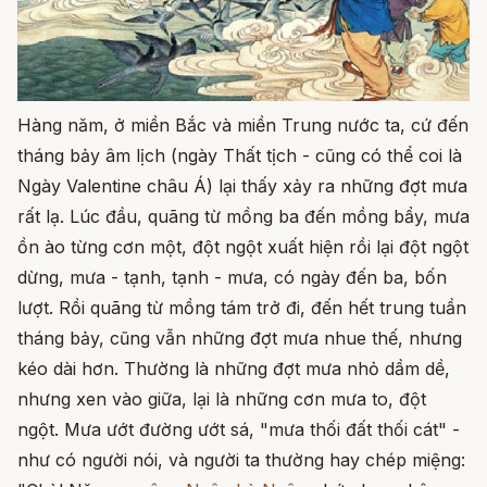
Hàng năm, ở miền Bắc và miền Trung nước ta, cứ đến
tháng bảy âm lịch (ngày Thất tịch - cũng có thể coi là
Ngày Valentine châu Á) lại thấy xảy ra những đợt mưa
rất lạ. Lúc đầu, quãng từ mồng ba đến mồng bẩy, mưa
ồn ào từng cơn một, đột ngột xuất hiện rồi lại đột ngột
dừng, mưa - tạnh, tạnh - mưa, có ngày đến ba, bốn
lượt. Rồi quãng từ mồng tám trở đi, đến hết trung tuần
tháng bảy, cũng vẫn những đợt mưa nhue thế, nhưng
kéo dài hơn. Thường là những đợt mưa nhỏ dầm dề,
nhưng xen vào giữa, lại là những cơn mưa to, đột
ngột. Mưa ướt đường ướt sá, "mưa thối đất thối cát" -
như có người nói, và người ta thường hay chép miệng: