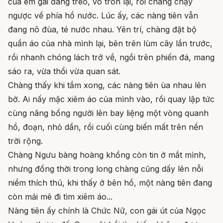
của em gái đang treo, vo tròn lại, rồi chàng chạy
ngược về phía hồ nước. Lúc ấy, các nàng tiên vẫn
đang nô đùa, té nước nhau. Yên trí, chàng đặt bộ
quần áo của nhà mình lại, bên trên lùm cây lần trước,
rồi nhanh chóng lách trở về, ngồi trên phiến đá, mang
sáo ra, vừa thổi vừa quan sát.
Chàng thấy khi tắm xong, các nàng tiên ùa nhau lên
bờ. Ai nấy mặc xiêm áo của mình vào, rồi quay lập tức
cùng nâng bổng người lên bay liệng một vòng quanh
hồ, đoạn, nhỏ dần, rồi cuối cùng biến mất trên nền
trời rộng.
Chàng Ngưu bàng hoàng khồng còn tin ở mắt mình,
nhưng đồng thời trong long chàng cũng dấy lên nỗi
niềm thích thú, khi thấy ở bên hồ, một nàng tiên đang
còn mải mê đi tìm xiêm áo...
Nàng tiên ấy chính là Chức Nữ, con gái út của Ngọc