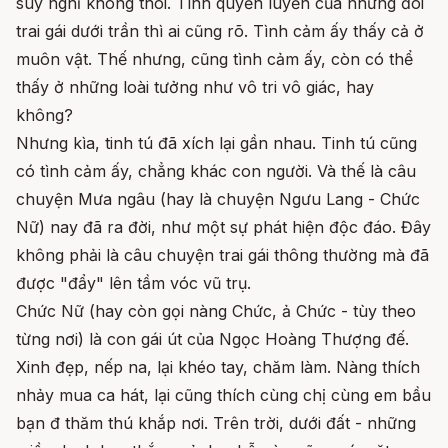
suy nghĩ không thôi. Tình quyến luyến của những đôi
trai gái dưới trần thì ai cũng rõ. Tình cảm ấy thấy cả ở
muôn vật. Thế nhưng, cũng tình cảm ấy, còn có thể
thấy ở những loài tưởng như vô tri vô giác, hay
không?
Nhưng kìa, tinh tú đã xích lại gần nhau. Tinh tú cũng
có tình cảm ấy, chẳng khác con người. Và thế là câu
chuyện Mưa ngâu (hay là chuyện Ngưu Lang - Chức
Nữ) nay đã ra đời, như một sự phát hiện độc đáo. Đây
không phải là câu chuyện trai gái thông thường mà đã
được "đẩy" lên tầm vóc vũ trụ.
Chức Nữ (hay còn gọi nàng Chức, ả Chức - tùy theo
từng nơi) là con gái út của Ngọc Hoàng Thượng đế.
Xinh đẹp, nếp na, lại khéo tay, chăm làm. Nàng thích
nhảy mua ca hát, lại cũng thích cùng chị cùng em bầu
bạn đ thăm thú khắp nơi. Trên trời, dưới đất - những