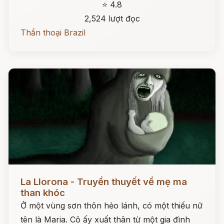
⭐ 4.8
2,524 lượt đọc
Thần thoại Brazil
Đọc ngay
La Llorona - Truyền thuyết về mẹ ma
than khóc
Ở một vùng sơn thôn hẻo lánh, có một thiếu nữ
tên là Maria. Cô ấy xuất thân từ một gia đình