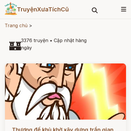
TruyệnXưaTíchCũ
Trang chủ
>
3376 truyện
•
Cập nhật hàng
🏰
ngày
Đọc ngay
Thượng đế khù khờ xây dựng trần gian