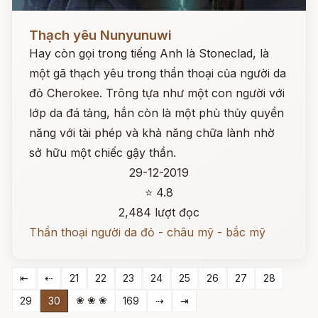
Đọc ngay
Thạch yêu Nunyunuwi
Hay còn gọi trong tiếng Anh là Stoneclad, là
một gã thạch yêu trong thần thoại của người da
đỏ Cherokee. Trông tựa như một con người với
lớp da đá tảng, hắn còn là một phù thủy quyền
năng với tài phép và khả năng chữa lành nhờ
sở hữu một chiếc gậy thần.
29-12-2019
⭐ 4.8
2,484 lượt đọc
Thần thoại người da đỏ - châu mỹ - bắc mỹ
⇤
⇠
21
22
23
24
25
26
27
28
❀ ❀ ❀
29
30
169
⇢
⇥