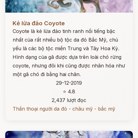
Đọc ngay
Kẻ lừa đảo Coyote
Coyote là kẻ lừa đảo tinh ranh nổi tiếng bậc
nhất của rất nhiều bộ tộc da đỏ Bắc Mỹ, chủ
yếu là các bộ tộc miền Trung và Tây Hoa Kỳ.
Hình dạng của gã được dựa trên loài chó rừng
coyote, nhưng đôi khi cũng được nhân hóa như
một gã chó đi bằng hai chân.
29-12-2019
⭐ 4.8
2,437 lượt đọc
Thần thoại người da đỏ - châu mỹ - bắc mỹ