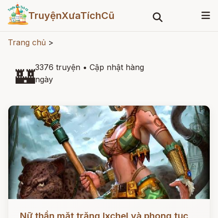
TruyệnXưaTíchCũ
Trang chủ
>
3376 truyện
•
Cập nhật hàng
🏰
ngày
Đọc ngay
Nữ thần mặt trăng Ixchel và phong tục