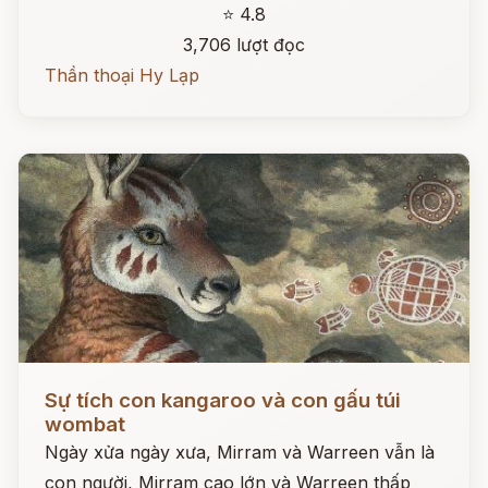
⭐ 4.8
3,706 lượt đọc
Thần thoại Hy Lạp
Đọc ngay
Sự tích con kangaroo và con gấu túi
wombat
Ngày xửa ngày xưa, Mirram và Warreen vẫn là
con người, Mirram cao lớn và Warreen thấp