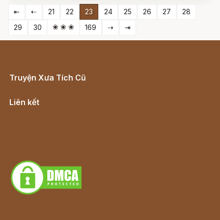
⇤
⇠
21
22
23
24
25
26
27
28
❀ ❀ ❀
29
30
169
⇢
⇥
Truyện Xưa Tích Cũ
Cổ tích Việt Nam
Liên kết
Lịch vạn niên
Hà Nội cũ - Món ngon Hà Nội
Truyện kiếm hiệp - Ngôn tình
Download - Tải Miễn Phí