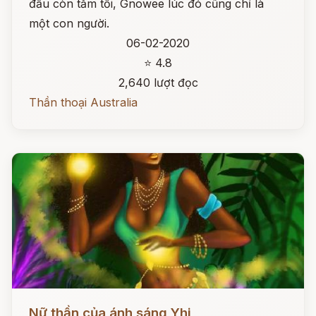
đầu còn tăm tối, Gnowee lúc đó cũng chỉ là
một con người.
06-02-2020
⭐ 4.8
2,640 lượt đọc
Thần thoại Australia
Đọc ngay
Nữ thần của ánh sáng Yhi