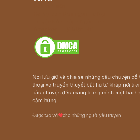
Lịch vạn niên
Hà Nội cũ - Món ngon Hà Nội
Truyện kiếm hiệp - Ngôn tình
Download - Tải Miễn Phí
Nơi lưu giữ và chia sẻ những câu chuyện cổ t
thoại và truyền thuyết bất hủ từ khắp nơi trên
câu chuyện đều mang trong mình một bài họ
cảm hứng.
Được tạo với
cho những người yêu truyện