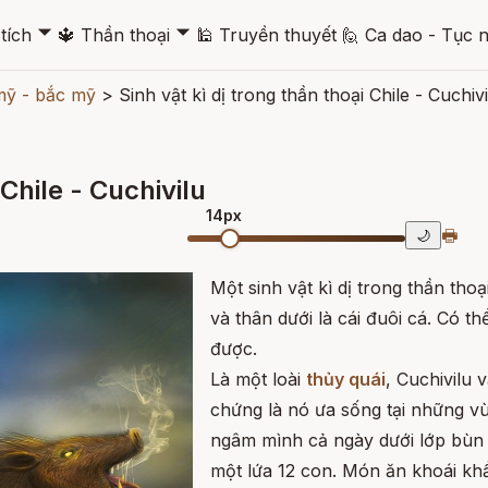
🞃
🞃
tích
🔱
Thần thoại
🕌
Truyền thuyết
🙋
Ca dao - Tục 
mỹ - bắc mỹ
>
Sinh vật kì dị trong thần thoại Chile - Cuchivi
 Chile - Cuchivilu
14px
🖶
🌙
Một sinh vật kì dị trong thần thoạ
và thân dưới là cái đuôi cá. Có t
được.
Là một loài
thủy quái
, Cuchivilu 
chứng là nó ưa sống tại những v
ngâm mình cả ngày dưới lớp bùn 
một lứa 12 con. Món ăn khoái khẩu