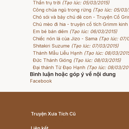
Thần trụ trời
(Tạo lúc: 05/03/2015)
Công chúa ngủ trong rừng
(Tạo lúc: 05/03/
Chó sói và bảy chú dê con - Truyện Cổ G
Chú mèo đi hia - truyện cổ tích Grimm kinh
Em bé bán diêm
(Tạo lúc: 06/03/2015)
Chiếc nón lá của Jizo - Sama
(Tạo lúc: 07/
Shitakiri Suzume
(Tạo lúc: 07/03/2015)
Thánh Mẫu Liễu Hạnh
(Tạo lúc: 08/03/201
Đức Thánh Gióng
(Tạo lúc: 08/03/2015)
Đại thánh Từ Đạo Hạnh
(Tạo lúc: 08/03/20
Bình luận hoặc góp ý về nội dung
Facebook
Truyện Xưa Tích Cũ
Cổ tích Việt Nam
Liên kết