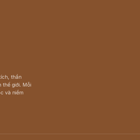
ích, thần
 thế giới. Mỗi
c và niềm