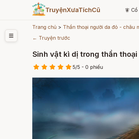
TruyệnXưaTíchCũ
🧚
Cổ 
Trang chủ
>
Thần thoại người da đỏ - châu 
← Truyện trước
Sinh vật kì dị trong thần thoại
5
/
5
- 0
phiếu