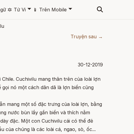
🞃
🞃
ngữ
🔯
Tử Vi
📱
Trên Mobile
lu
Truyện sau →
30-12-2019
i Chile. Cuchivilu mang thân trên của loài lợn
hể gọi nó một cách dân dã là lợn biển cũng
vẫn mang một số đặc trưng của loài lợn, bằng
ùng nước bùn lầy gần biển và thích nằm
dày đặc. Một con Cuchivilu cái có thể đẻ
 của chúng là các loài cá, ngao, sò, ốc...