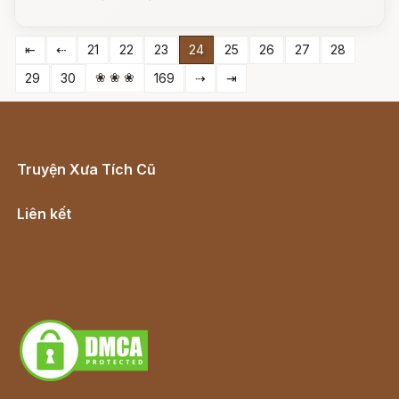
⇤
⇠
21
22
23
24
25
26
27
28
❀ ❀ ❀
29
30
169
⇢
⇥
Truyện Xưa Tích Cũ
Cổ tích Việt Nam
Liên kết
Lịch vạn niên
Hà Nội cũ - Món ngon Hà Nội
Truyện kiếm hiệp - Ngôn tình
Download - Tải Miễn Phí