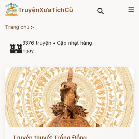
TruyệnXưaTíchCũ
Trang chủ
>
3376 truyện
•
Cập nhật hàng
🏰
ngày
Đọc ngay
Truyền thuyết Trống Đồng