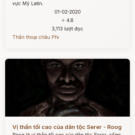
vực Mỹ Latin.
01-02-2020
⭐ 4.8
3,113 lượt đọc
Thần thoại châu Phi
Đọc ngay
Vị thần tối cao của dân tộc Serer - Roog
Roog là vị thần tối cao của dân tộc Serer, sống