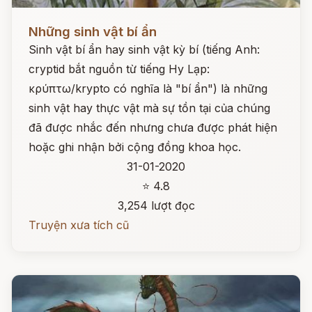
Đọc ngay
Những sinh vật bí ẩn
Sinh vật bí ẩn hay sinh vật kỳ bí (tiếng Anh:
cryptid bắt nguồn từ tiếng Hy Lạp:
κρύπτω/krypto có nghĩa là "bí ẩn") là những
sinh vật hay thực vật mà sự tồn tại của chúng
đã được nhắc đến nhưng chưa được phát hiện
hoặc ghi nhận bởi cộng đồng khoa học.
31-01-2020
⭐ 4.8
3,254 lượt đọc
Truyện xưa tích cũ