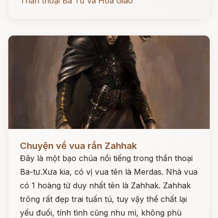
Thần thoại Ba Tư và Hỏa Giáo
Đọc ngay
Chuyện về vua rắn Zahhak
Đây là một bạo chúa nổi tiếng trong thần thoại
Ba-tư.Xưa kia, có vị vua tên là Merdas. Nhà vua
có 1 hoàng tử duy nhất tên là Zahhak. Zahhak
trông rất đẹp trai tuấn tú, tuy vậy thể chất lại
yếu đuối, tính tình cũng nhu mì, không phù