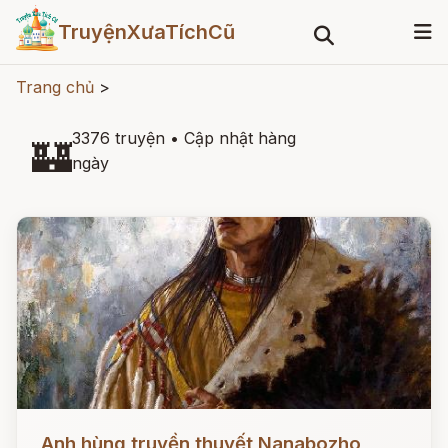
TruyệnXưaTíchCũ
Trang chủ
>
3376 truyện
•
Cập nhật hàng
🏰
ngày
Đọc ngay
Anh hùng truyền thuyết Nanabozho