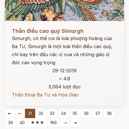
Đọc ngay
Thần điểu cao quý Simurgh
Simurgh, có thể coi là loài phượng hoàng của
Ba Tư, Simurgh là một loài thần điểu cao quý,
chỉ bay trên đầu các vị vua và những giáo sĩ
đức cao vọng trọng
29-12-2019
⭐ 4.8
3,064 lượt đọc
Thần thoại Ba Tư và Hỏa Giáo
⇤
⇠
31
32
33
34
35
36
37
38
❀ ❀ ❀
39
40
169
⇢
⇥