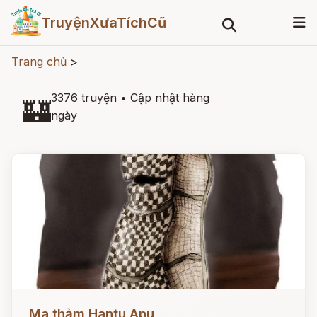
TruyệnXưaTíchCũ
Trang chủ
>
3376 truyện
•
Cập nhật hàng
🏰
ngày
Đọc ngay
Ma thảm Hantu Apu