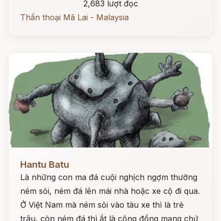
2,683 lượt đọc
Thần thoại Mã Lai - Malaysia
Đọc ngay
Hantu Batu
Là những con ma đá cuội nghịch ngợm thường
ném sỏi, ném đá lên mái nhà hoặc xe cộ đi qua.
Ở Việt Nam mà ném sỏi vào tàu xe thì là trẻ
trâu, còn ném đá thì ắt là cộng đồng mạng chứ