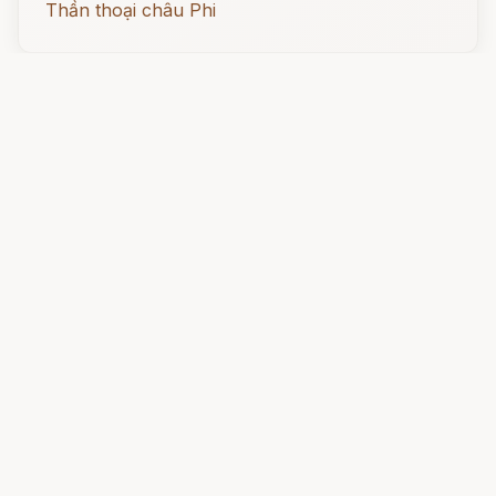
Thần thoại châu Phi
Đọc ngay
Sự tích chòm sao Trường Xà hay chòm
sao Hydra
Quái vật đáng sợ bậc nhất trong thần thoại Hy
Lạp với cái tên Hydra được gắn với một chòm
sao có tên là chòm sao Trường Xà hay chòm
sao Hydra, nó có tận bảy cái đầu nhưng chòm