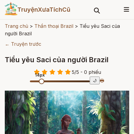
TruyệnXưaTíchCũ
Trang chủ
>
Thần thoại Brazil
>
Tiểu yêu Saci của
người Brazil
← Truyện trước
Tiểu yêu Saci của người Brazil
5
/
5
- 0
phiếu
14px
🖶
🌙