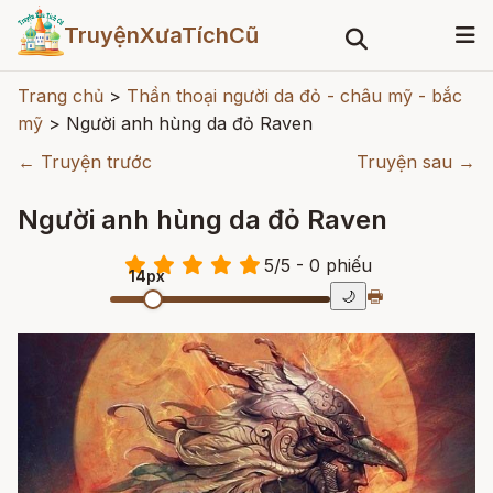
TruyệnXưaTíchCũ
Trang chủ
>
Thần thoại người da đỏ - châu mỹ - bắc
mỹ
>
Người anh hùng da đỏ Raven
← Truyện trước
Truyện sau →
Người anh hùng da đỏ Raven
5
/
5
- 0
phiếu
14px
🖶
🌙