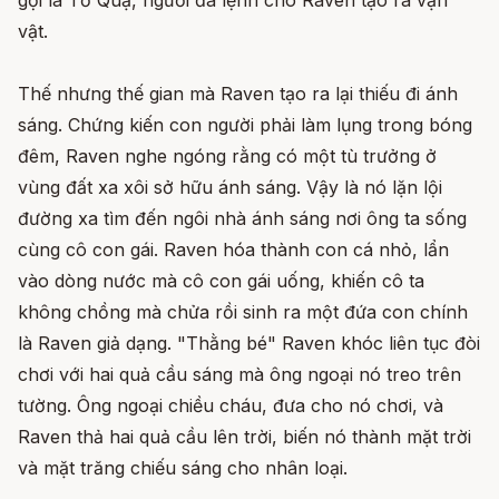
gọi là Tổ Quạ, người đã lệnh cho Raven tạo ra vạn
vật.
Thế nhưng thế gian mà Raven tạo ra lại thiếu đi ánh
sáng. Chứng kiến con người phải làm lụng trong bóng
đêm, Raven nghe ngóng rằng có một tù trưởng ở
vùng đất xa xôi sở hữu ánh sáng. Vậy là nó lặn lội
đường xa tìm đến ngôi nhà ánh sáng nơi ông ta sống
cùng cô con gái. Raven hóa thành con cá nhỏ, lẩn
vào dòng nước mà cô con gái uống, khiến cô ta
không chồng mà chửa rồi sinh ra một đứa con chính
là Raven giả dạng. "Thằng bé" Raven khóc liên tục đòi
chơi với hai quả cầu sáng mà ông ngoại nó treo trên
tường. Ông ngoại chiều cháu, đưa cho nó chơi, và
Raven thả hai quả cầu lên trời, biến nó thành mặt trời
và mặt trăng chiếu sáng cho nhân loại.