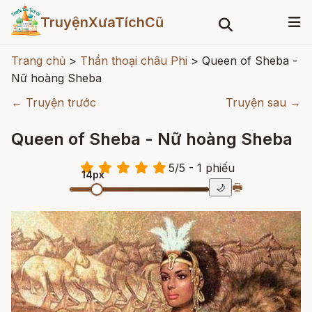
TruyệnXưaTíchCũ
Trang chủ
>
Thần thoại châu Phi
>
Queen of Sheba -
Nữ hoàng Sheba
← Truyện trước
Truyện sau →
Queen of Sheba - Nữ hoàng Sheba
5
/
5
- 1
phiếu
14px
🖶
🌙