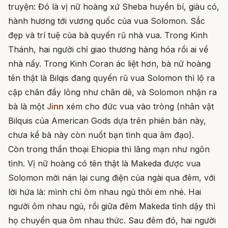
truyện: Đó là vị nữ hoàng xứ Sheba huyền bí, giàu có,
hành hương tới vương quốc của vua Solomon. Sắc
đẹp và trí tuệ của bà quyến rũ nhà vua. Trong Kinh
Thánh, hai người chỉ giao thương hàng hóa rồi ai về
nhà nấy. Trong Kinh Coran ác liệt hơn, bà nữ hoàng
tên thật là Bilqis đang quyến rũ vua Solomon thì lộ ra
cặp chân đầy lông như chân dê, và Solomon nhận ra
bà là một
Jinn
xém cho đức vua vào tròng (nhân vật
Bilquis của American Gods dựa trên phiên bản này,
chưa kể bà này còn nuốt bạn tình qua âm đạo).
Còn trong thần thoại Ehiopia thì lãng mạn như ngôn
tình. Vị nữ hoàng có tên thật là Makeda được vua
Solomon mời nán lại cung điện của ngài qua đêm, với
lời hứa là: mình chỉ ôm nhau ngủ thôi em nhé. Hai
người ôm nhau ngủ, rồi giữa đêm Makeda tỉnh dậy thì
họ chuyển qua ôm nhau thức. Sau đêm đó, hai người