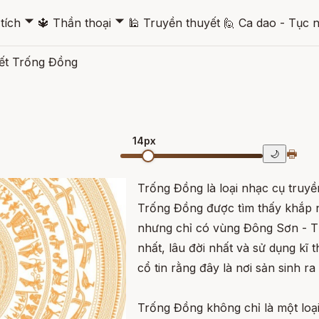
🞃
🞃
tích
🔱
Thần thoại
🕌
Truyền thuyết
🙋
Ca dao - Tục 
ết Trống Đồng
14px
🖶
🌙
Trống Đồng là loại nhạc cụ truyền
Trống Đồng được tìm thấy khắp
nhưng chỉ có vùng Đông Sơn - T
nhất, lâu đời nhất và sử dụng kĩ
cổ tin rằng đây là nơi sản sinh r
Trống Đồng không chỉ là một loạ