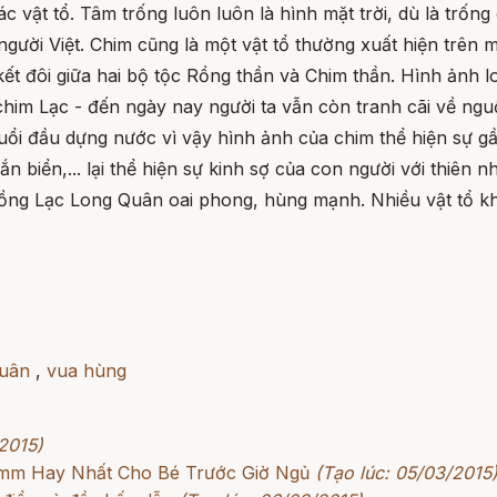
c vật tổ. Tâm trống luôn luôn là hình mặt trời, dù là trốn
người Việt. Chim cũng là một vật tổ thường xuất hiện trên 
 đôi giữa hai bộ tộc Rồng thần và Chim thần. Hình ảnh lo
 chim Lạc - đến ngày nay người ta vẫn còn tranh cãi về ngu
uổi đầu dựng nước vì vậy hình ảnh của chim thể hiện sự g
ắn biển,... lại thể hiện sự kinh sợ của con người với thiên 
Rồng Lạc Long Quân oai phong, hùng mạnh. Nhiều vật tổ k
quân
,
vua hùng
2015)
rimm Hay Nhất Cho Bé Trước Giờ Ngủ
(Tạo lúc: 05/03/2015