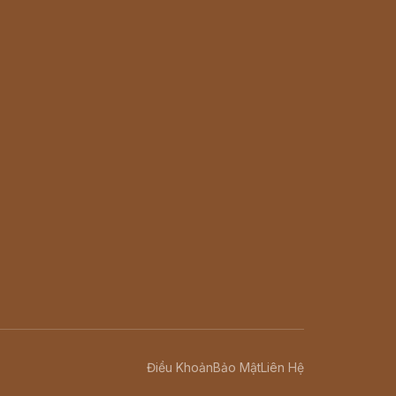
Điều Khoản
Bảo Mật
Liên Hệ