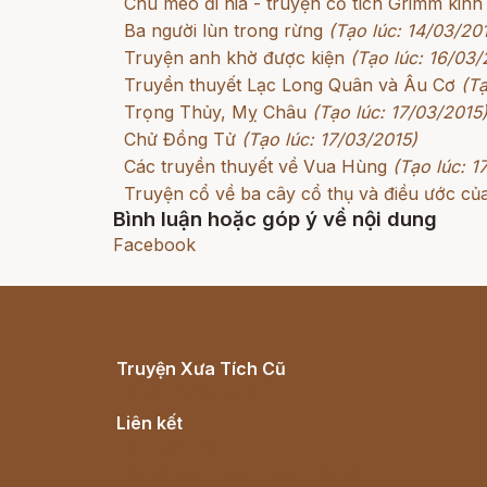
Chú mèo đi hia - truyện cổ tích Grimm kinh
Ba người lùn trong rừng
(Tạo lúc: 14/03/20
Truyện anh khờ được kiện
(Tạo lúc: 16/03/
Truyền thuyết Lạc Long Quân và Âu Cơ
(Tạ
Trọng Thủy, Mỵ Châu
(Tạo lúc: 17/03/2015
Chử Đồng Tử
(Tạo lúc: 17/03/2015)
Các truyền thuyết về Vua Hùng
(Tạo lúc: 1
Truyện cổ về ba cây cổ thụ và điều ước củ
Bình luận hoặc góp ý về nội dung
Facebook
Truyện Xưa Tích Cũ
Cổ tích Việt Nam
Liên kết
Lịch vạn niên
Hà Nội cũ - Món ngon Hà Nội