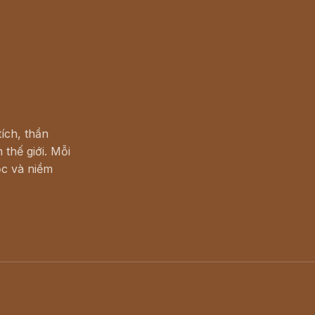
ích, thần
 thế giới. Mỗi
c và niềm