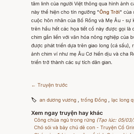
tâm linh của người Việt thông qua hình ảnh cá
này thể hiện cho tín ngưỡng "
Ông Trời
" của 
cuộc hôn nhân của Bố Rồng và Mẹ Âu - sự kết
trên hầu hết các họa tiết cổ này được gọi là
chim gắn liền với văn hóa nông nghiệp của b
được phát triển dựa trên giao long (cá sấu), r
ảnh chim ví như mẹ Âu Cơ hiền dịu và cha 
triển trở thành các sự tích dân gian.
← Truyện trước
🏷
an dương vương
,
trống Đồng
,
lạc long 
Xem ngay truyện hay khác
Công chúa ngủ trong rừng
(Tạo lúc: 05/03/
Chó sói và bảy chú dê con - Truyện Cổ G