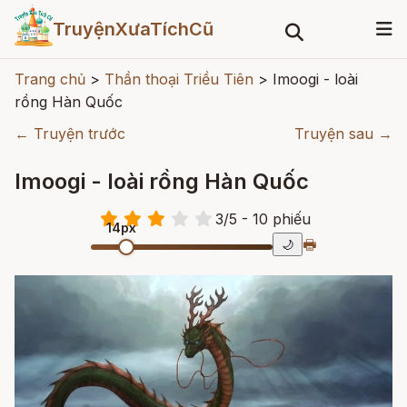
TruyệnXưaTíchCũ
Trang chủ
>
Thần thoại Triều Tiên
>
Imoogi - loài
rồng Hàn Quốc
← Truyện trước
Truyện sau →
Imoogi - loài rồng Hàn Quốc
3
/
5
- 10
phiếu
14px
🖶
🌙