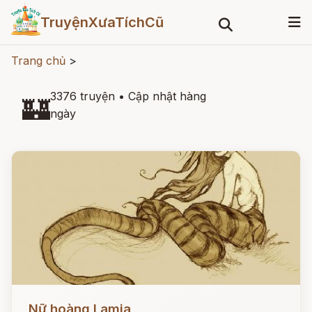
TruyệnXưaTíchCũ
Trang chủ
>
3376 truyện
•
Cập nhật hàng
🏰
ngày
Đọc ngay
Nữ hoàng Lamia