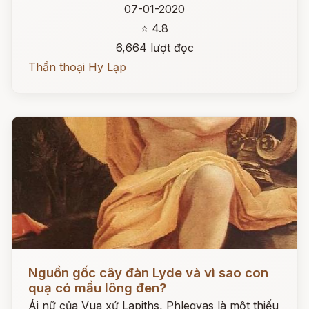
07-01-2020
⭐ 4.8
6,664 lượt đọc
Thần thoại Hy Lạp
Đọc ngay
Nguồn gốc cây đàn Lyde và vì sao con
quạ có mầu lông đen?
Ái nữ của Vua xứ Lapiths, Phlegyas là một thiếu