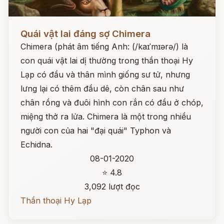
Đọc ngay
Quái vật lai đáng sợ Chimera
Chimera (phát âm tiếng Anh: (/kaɪˈmɪərə/) là
con quái vật lai dị thường trong thần thoại Hy
Lạp có đầu và thân mình giống sư tử, nhưng
lưng lại có thêm đầu dê, còn chân sau như
chân rồng và đuôi hình con rắn có đầu ở chóp,
miệng thở ra lửa. Chimera là một trong nhiều
người con của hai "đại quái" Typhon và
Echidna.
08-01-2020
⭐ 4.8
3,092 lượt đọc
Thần thoại Hy Lạp