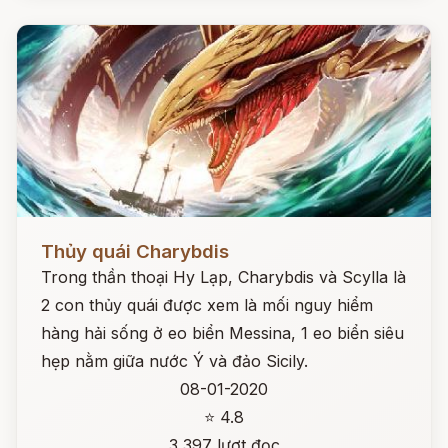
Đọc ngay
Thủy quái Charybdis
Trong thần thoại Hy Lạp, Charybdis và Scylla là
2 con thủy quái được xem là mối nguy hiểm
hàng hải sống ở eo biển Messina, 1 eo biển siêu
hẹp nằm giữa nước Ý và đảo Sicily.
08-01-2020
⭐ 4.8
3,397 lượt đọc