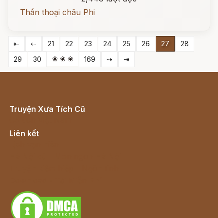
Thần thoại châu Phi
⇤
⇠
21
22
23
24
25
26
27
28
❀ ❀ ❀
29
30
169
⇢
⇥
Truyện Xưa Tích Cũ
Cổ tích Việt Nam
Liên kết
Lịch vạn niên
Hà Nội cũ - Món ngon Hà Nội
Truyện kiếm hiệp - Ngôn tình
Download - Tải Miễn Phí