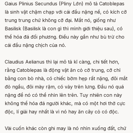
Gaius Plinius Secundus (Pliny Lớn) mô tả Catoblepas
là sinh vật chậm chạp với cái đầu nặng nề, có kích cỡ
trung trung chứ không cỡ đại. Mắt nó, giống như
Basilisk (Basilisk là con gì thì mình giới thiệu sau), có
thể hóa đá đối phương. Điều này gần như bù trừ cho
cái đầu nặng chịch của nó.
Claudius Aelianus thì lại mô tả kĩ càng, chi tiết hơn,
rằng Catoblepas là động vật ăn cỏ cỡ trung, cỡ chỉ
bằng con bò nhà, có chiếc bờm hẹp rất nặng, đôi mắt
đỏ ngầu, đôi mày rậm, có vảy trên lưng. Đầu nó quá
nặng để nó có thể nhìn lên trên. Tuy nhiên con này
không thể hóa đá người khác, mà có một hơi thở cực
độc, lí giải hay nhất là vì nó hay ăn cây cỏ có độc.
Vài cuốn khác còn ghi may là nó nhìn xuống đất, chứ