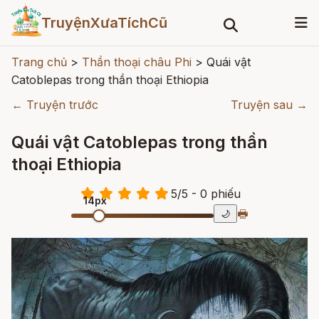
TruyệnXưaTíchCũ
Trang chủ
>
Thần thoại châu Phi
>
Quái vật
Catoblepas trong thần thoại Ethiopia
← Truyện trước
Truyện sau →
Quái vật Catoblepas trong thần
thoại Ethiopia
5
/
5
- 0
phiếu
14px
🖶
🌙