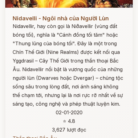
Đọc ngay
Nidavelli - Ngôi nhà của Người Lùn
Nidavellir, hay còn gọi là Niðavellir (vùng đất
bóng tối), nghĩa là "Cánh đồng tối tăm" hoặc
"Thung lũng của bóng tối". Đây là một trong
Chín Thế Giới (Nine Realms) được kết nối qua
Yggdrasil – Cây Thế Giới trong thần thoại Bắc
Âu. Nidavellir nổi bật là vương quốc của những
người lùn (Dwarves hoặc Dvergar) – chủng tộc
sống sâu trong lòng đất, nơi ánh sáng không
thể chạm tới, nhưng lại là nơi rực rỡ nhất về sự
sáng tạo, công nghệ và phép thuật luyện kim.
02-01-2020
⭐ 4.8
3,627 lượt đọc