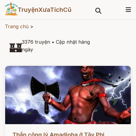
TruyệnXưaTíchCũ
Trang chủ
>
3376 truyện
•
Cập nhật hàng
🏰
ngày
Đọc ngay
Thần công lý Amadioha ở Tây Phi