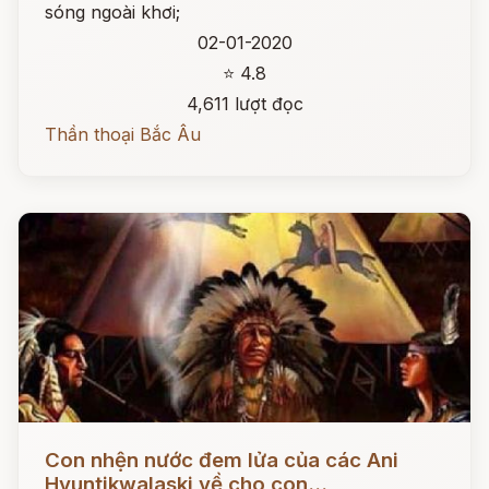
sóng ngoài khơi;
02-01-2020
⭐ 4.8
4,611 lượt đọc
Thần thoại Bắc Âu
Đọc ngay
Con nhện nước đem lửa của các Ani
Hyuntikwalaski về cho con...