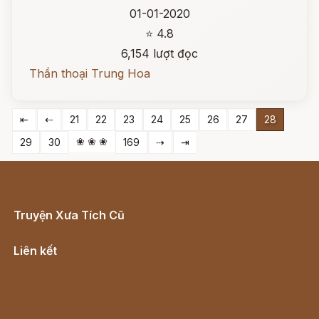
01-01-2020
⭐ 4.8
6,154 lượt đọc
Thần thoại Trung Hoa
⇤
⇠
21
22
23
24
25
26
27
28
❀ ❀ ❀
29
30
169
⇢
⇥
Truyện Xưa Tích Cũ
Cổ tích Việt Nam
Liên kết
Lịch vạn niên
Hà Nội cũ - Món ngon Hà Nội
Truyện kiếm hiệp - Ngôn tình