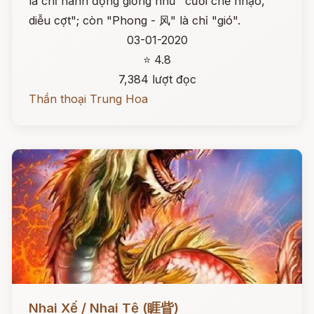
là chỉ hành động giống như "cười chế nhạo,
diễu cợt"; còn "Phong - 风" là chỉ "gió".
03-01-2020
⭐ 4.8
7,384 lượt đọc
Thần thoại Trung Hoa
Đọc ngay
Nhai Xế / Nhai Tệ (睚眥)