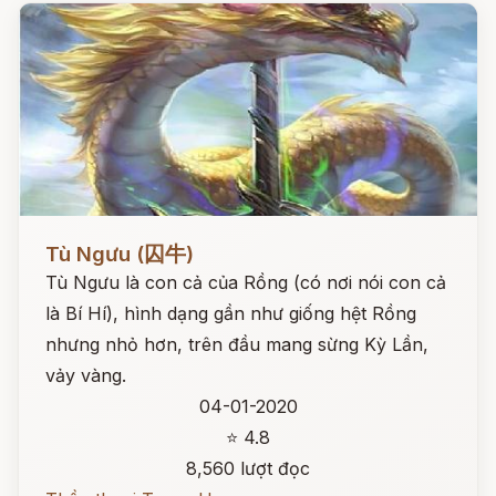
Đọc ngay
Tù Ngưu (囚牛)
Tù Ngưu là con cả của Rồng (có nơi nói con cả
là Bí Hí), hình dạng gần như giống hệt Rồng
nhưng nhỏ hơn, trên đầu mang sừng Kỳ Lần,
vảy vàng.
04-01-2020
⭐ 4.8
8,560 lượt đọc