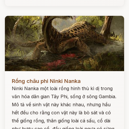
Đọc ngay
Rồng châu phi Ninki Nanka
Ninki Nanka một loài rồng hình thù kì dị trong
văn hóa dân gian Tây Phi, sống ở sông Gambia.
Mô tả về sinh vật này khác nhau, nhưng hầu
hết đều cho rằng con vật này là bò sát và có
thể giống rồng, thân giống loài cá sấu, cổ dài
như hươu cao cổ, đầu giống loài ngựa có sừng,