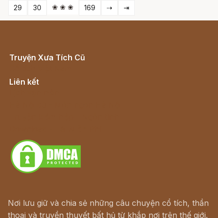
❀ ❀ ❀
29
30
169
⇢
⇥
Truyện Xưa Tích Cũ
Cổ tích Việt Nam
Liên kết
Lịch vạn niên
Hà Nội cũ - Món ngon Hà Nội
Truyện kiếm hiệp - Ngôn tình
Download - Tải Miễn Phí
Nơi lưu giữ và chia sẻ những câu chuyện cổ tích, thần
thoại và truyền thuyết bất hủ từ khắp nơi trên thế giới.