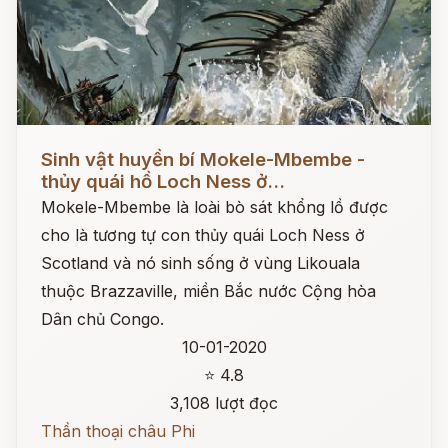
Đọc ngay
Sinh vật huyền bí Mokele-Mbembe -
thủy quái hồ Loch Ness ở...
Mokele-Mbembe là loài bò sát khổng lồ được
cho là tương tự con thủy quái Loch Ness ở
Scotland và nó sinh sống ở vùng Likouala
thuộc Brazzaville, miền Bắc nước Cộng hòa
Dân chủ Congo.
10-01-2020
⭐ 4.8
3,108 lượt đọc
Thần thoại châu Phi