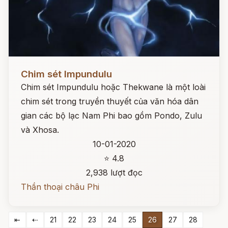
Đọc ngay
Chim sét Impundulu
Chim sét Impundulu hoặc Thekwane là một loài
chim sét trong truyền thuyết của văn hóa dân
gian các bộ lạc Nam Phi bao gồm Pondo, Zulu
và Xhosa.
10-01-2020
⭐ 4.8
2,938 lượt đọc
Thần thoại châu Phi
⇤
⇠
21
22
23
24
25
26
27
28