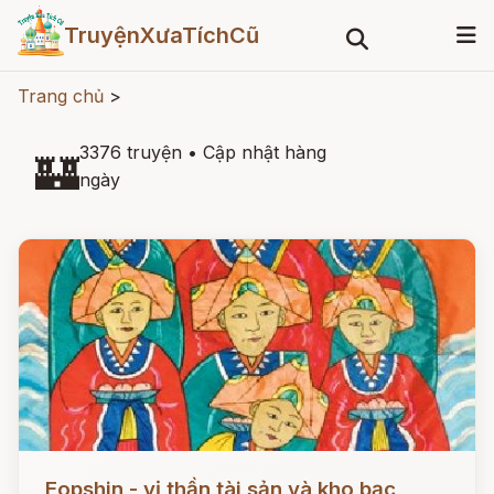
TruyệnXưaTíchCũ
Trang chủ
>
3376 truyện
•
Cập nhật hàng
🏰
ngày
Đọc ngay
Eopshin - vị thần tài sản và kho bạc