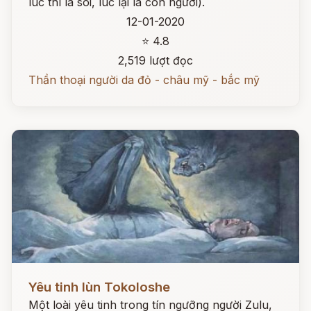
lúc thì là sói, lúc lại là con người).
12-01-2020
⭐ 4.8
2,519 lượt đọc
Thần thoại người da đỏ - châu mỹ - bắc mỹ
Đọc ngay
Yêu tinh lùn Tokoloshe
Một loài yêu tinh trong tín ngưỡng người Zulu,