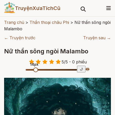
TruyệnXưaTíchCũ
Trang chủ
>
Thần thoại châu Phi
>
Nữ thần sông ngòi
Malambo
← Truyện trước
Truyện sau →
Nữ thần sông ngòi Malambo
5
/
5
- 0
phiếu
14px
🖶
🌙