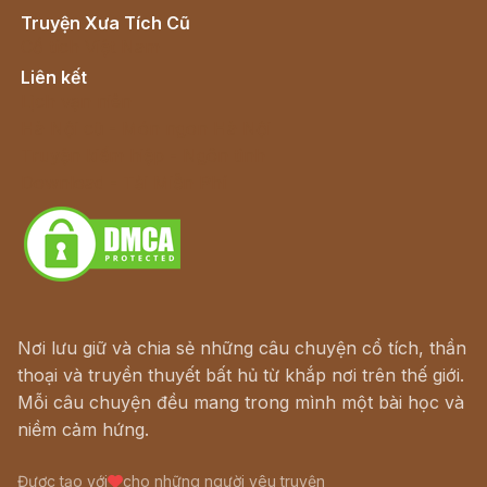
Truyện Xưa Tích Cũ
Cổ tích Việt Nam
Liên kết
Lịch vạn niên
Hà Nội cũ - Món ngon Hà Nội
Truyện kiếm hiệp - Ngôn tình
Download - Tải Miễn Phí
Nơi lưu giữ và chia sẻ những câu chuyện cổ tích, thần
thoại và truyền thuyết bất hủ từ khắp nơi trên thế giới.
Mỗi câu chuyện đều mang trong mình một bài học và
niềm cảm hứng.
Được tạo với
cho những người yêu truyện