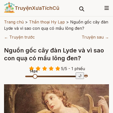
TruyệnXưaTíchCũ
Trang chủ
>
Thần thoại Hy Lạp
>
Nguồn gốc cây đàn
Lyde và vì sao con quạ có mầu lông đen?
← Truyện trước
Truyện sau →
Nguồn gốc cây đàn Lyde và vì sao
con quạ có mầu lông đen?
5
/
5
- 1
phiếu
14px
🖶
🌙