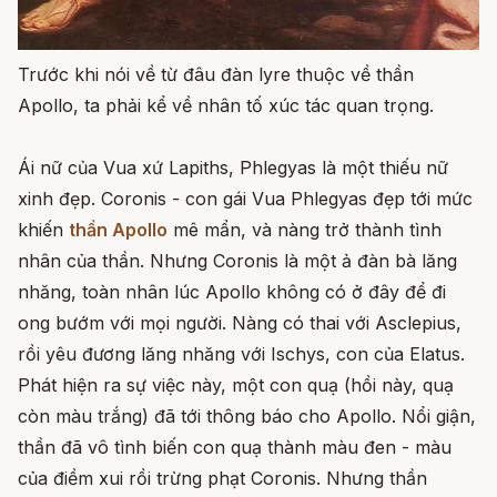
Trước khi nói về từ đâu đàn lyre thuộc về thần
Apollo, ta phải kể về nhân tố xúc tác quan trọng.
Ái nữ của Vua xứ Lapiths, Phlegyas là một thiếu nữ
xinh đẹp. Coronis - con gái Vua Phlegyas đẹp tới mức
khiến
thần Apollo
mê mẩn, và nàng trở thành tình
nhân của thần. Nhưng Coronis là một ả đàn bà lăng
nhăng, toàn nhân lúc Apollo không có ở đây để đi
ong bướm với mọi người. Nàng có thai với Asclepius,
rồi yêu đương lăng nhăng với Ischys, con của Elatus.
Phát hiện ra sự việc này, một con quạ (hồi này, quạ
còn màu trắng) đã tới thông báo cho Apollo. Nổi giận,
thần đã vô tình biến con quạ thành màu đen - màu
của điềm xui rồi trừng phạt Coronis. Nhưng thần