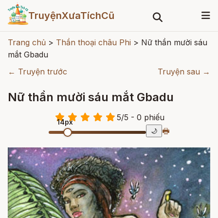
TruyệnXưaTíchCũ
Trang chủ
>
Thần thoại châu Phi
>
Nữ thần mười sáu
mắt Gbadu
← Truyện trước
Truyện sau →
Nữ thần mười sáu mắt Gbadu
5
/
5
- 0
phiếu
14px
🖶
🌙