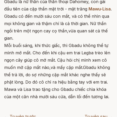
Gbadu là nữ thần của thần thoại Dahomey, con gái
đầu tiên của cặp thần mặt trời - mặt trăng
Mawu-Lisa
.
Gbadu có đến mười sáu con mắt, và có thể nhìn qua
mọi không gian và thậm chí là cả thời gian. Nữ thần
ngồi trên một ngọn cay cọ thần,vừa quan sát cả thế
gian.
Mỗi buổi sáng, khi thức giấc, thì Gbadu không thể tự
mình mở mắt. Cho đến khi cậu em trai Legba trèo lên
ngọn cây giúp cô mở mắt. Cậu hỏi chị mình xem cô
muốn mở cặp mắt nào,và mấy cặp mắt.Gbadu không
thể trả lời, do sợ những cặp mắt khác nghe thấy sẽ
phật lòng. Do đó cô chỉ ra hiệu bằng tay với em trai.
Mawa và Lisa trao tặng cho Gbadu chiếc chìa khóa
của một căn nhà mười sáu cửa, dẫn lối đến tương lai.
← Truyện trước
Truyện sau →