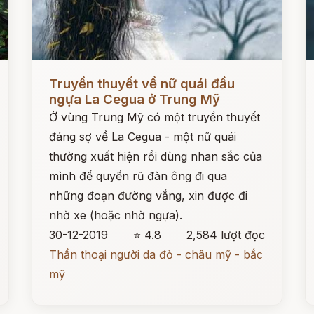
Đọc ngay
Đ
Truyền thuyết về nữ quái đầu
ngựa La Cegua ở Trung Mỹ
Ở vùng Trung Mỹ có một truyền thuyết
đáng sợ về La Cegua - một nữ quái
thường xuất hiện rồi dùng nhan sắc của
mình để quyến rũ đàn ông đi qua
những đoạn đường vắng, xin được đi
nhờ xe (hoặc nhờ ngựa).
30-12-2019
⭐ 4.8
2,584 lượt đọc
Thần thoại người da đỏ - châu mỹ - bắc
mỹ