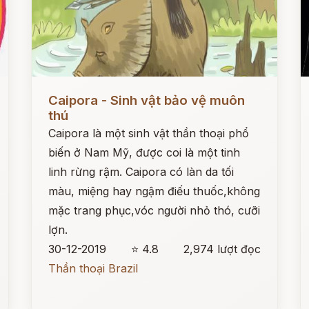
Đọc ngay
Đ
Caipora - Sinh vật bảo vệ muôn
thú
Caipora là một sinh vật thần thoại phổ
biến ở Nam Mỹ, được coi là một tinh
linh rừng rậm. Caipora có làn da tối
màu, miệng hay ngậm điếu thuốc,không
mặc trang phục,vóc người nhỏ thó, cưỡi
lợn.
30-12-2019
⭐ 4.8
2,974 lượt đọc
Thần thoại Brazil