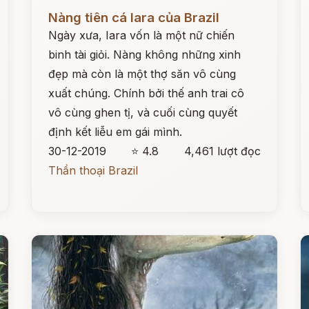
Đọc ngay
Đ
Nàng tiên cá Iara của Brazil
Ngày xưa, Iara vốn là một nữ chiến
binh tài giỏi. Nàng không những xinh
đẹp mà còn là một thợ săn vô cùng
xuất chúng. Chính bởi thế anh trai cô
vô cùng ghen tị, và cuối cùng quyết
định kết liễu em gái mình.
30-12-2019
⭐ 4.8
4,461 lượt đọc
Thần thoại Brazil