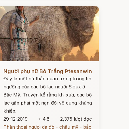
ọc ngay
Người phụ nữ Bò Trắng Ptesanwin
Đây là một nữ thần quan trọng trong tín
ngưỡng của các bộ lạc người Sioux ở
Bắc Mỹ. Truyện kể rằng khi xưa, các bộ
lạc gặp phải một nạn đói vô cùng khủng
khiếp.
29-12-2019
⭐ 4.8
2,375 lượt đọc
Thần thoại người da đỏ - châu mỹ - bắc