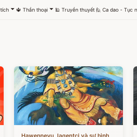
🞃
🞃
tích
🔱
Thần thoại
🕌
Truyền thuyết
🙋
Ca dao - Tục 
Đọc ngay
Đ
Hawenneyu, Iagentci và sự hình