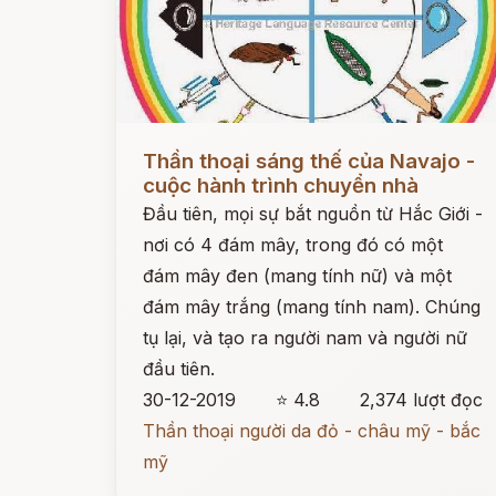
Đọc ngay
Thần thoại sáng thế của Navajo -
cuộc hành trình chuyển nhà
Đầu tiên, mọi sự bắt nguồn từ Hắc Giới -
nơi có 4 đám mây, trong đó có một
đám mây đen (mang tính nữ) và một
đám mây trắng (mang tính nam). Chúng
tụ lại, và tạo ra người nam và người nữ
đầu tiên.
30-12-2019
⭐ 4.8
2,374 lượt đọc
Thần thoại người da đỏ - châu mỹ - bắc
mỹ