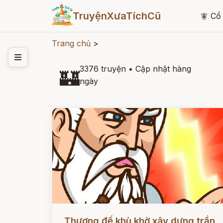
TruyệnXưaTíchCũ
🧚
Cổ 
Trang chủ
>
3376 truyện
•
Cập nhật hàng
🏰
ngày
Đọc ngay
Thượng đế khù khờ xây dựng trần