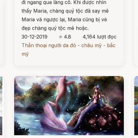
đi ngang qua làng cô. Khi được nhìn
thấy Maria, chàng quý tộc đã say mê
Maria và ngược lại, Maria cũng bị vẻ
đẹp chàng quý tộc mê hoặc.
30-12-2019
⭐ 4.8
4,164 lượt đọc
Thần thoại người da đỏ - châu mỹ - bắc
mỹ