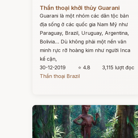
Đọc ngay
Thần thoại khởi thủy Guarani
Guarani là một nhóm các dân tộc bản
địa sống ở các quốc gia Nam Mỹ như
Paraguay, Brazil, Uruguay, Argentina,
Bolivia… Dù không phải một nền văn
minh rực rỡ hoàng kim như người Inca
kế cận,
30-12-2019
⭐ 4.8
3,115 lượt đọc
Thần thoại Brazil