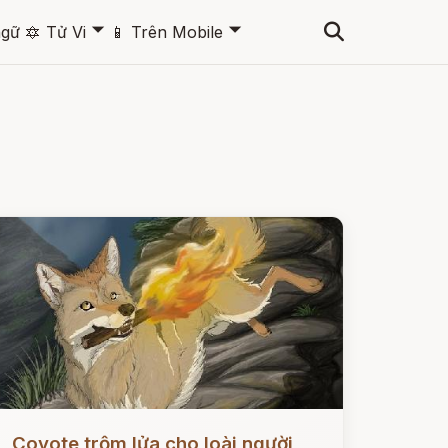
🞃
🞃
ngữ
🔯
Tử Vi
📱
Trên Mobile
ọc ngay
Coyote trộm lửa cho loài người