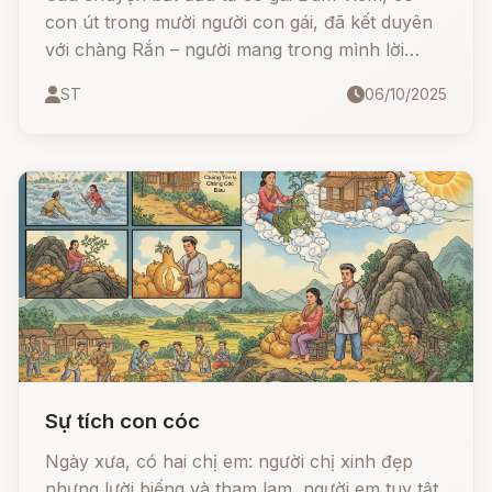
con út trong mười người con gái, đã kết duyên
với chàng Rắn – người mang trong mình lời
nguyền độc. Vì sự nghi ngờ, cô chết đi, rồi
ST
06/10/2025
được ông Na cứu sống. Khi định làm lễ cưới,
chàng Rắn trở lại, và trong cuộc chiến định
mệnh, ba người đều hóa thành cây cau, dây
trầu và tảng đá vôi - tạo nên một phong tục
đẹp mang đậm hồn Việt: ăn trầu cau.
Sự tích con cóc
Ngày xưa, có hai chị em: người chị xinh đẹp
nhưng lười biếng và tham lam, người em tuy tật