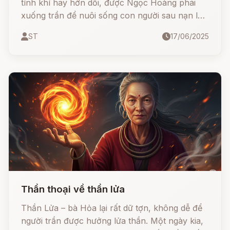
tính khí hay hờn dỗi, được Ngọc Hoàng phái
xuống trần để nuôi sống con người sau nạn lụt
kinh hoàng. Khi lòng người không còn biết trân
ST
17/06/2025
trọng ơn trên, nữ thần đã giận dữ và khiến lúa
không còn tự về nhà hay tự biến thành cơm
nữa. Từ đó sinh ra các tập tục như cúng hồn
lúa, cơm mới, và những ngày hội rước bông lúa
đầy màu sắc khắp các vùng quê Việt Nam.
Thần thoại về thần lửa
Thần Lửa – bà Hỏa lại rất dữ tợn, không dễ để
người trần được hưởng lửa thần. Một ngày kia,