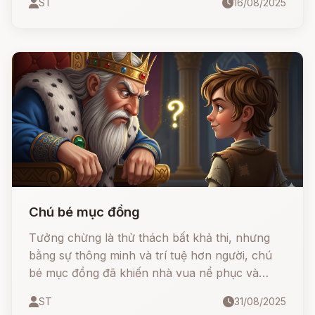
ST
16/08/2025
mắt quỷ. Câu chuyện vừa huyền bí, vừa mang
tính răn dạy: những gì bắt chước một cách mù
quáng sẽ chẳng thể tốt đẹp.
Chú bé mục đồng
Tưởng chừng là thử thách bất khả thi, nhưng
bằng sự thông minh và trí tuệ hơn người, chú
bé mục đồng đã khiến nhà vua nể phục và
được sống trong cung điện như con ruột của
ST
31/08/2025
vua.