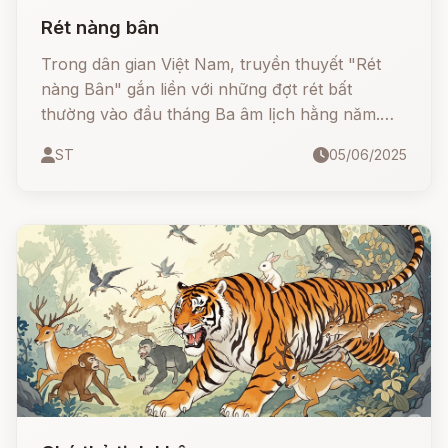
Rét nàng bân
Trong dân gian Việt Nam, truyền thuyết "Rét
nàng Bân" gắn liền với những đợt rét bất
thường vào đầu tháng Ba âm lịch hằng năm.
Câu chuyện cảm động về nàng Bân – người
ST
05/06/2025
phụ nữ hiền hậu, kiên nhẫn và tận tụy, đã dệt
nên chiếc áo ấm cho chồng với tất cả tình yêu
thương và sự tỉ mỉ. Thế nhưng, khi áo hoàn
thành, trời lại chuyển nắng, khiến nàng đau
lòng khôn xiết...