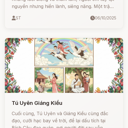
nguyền nhưng hiền lành, siêng năng. Một trận
đại hồng thuỷ đã chia cắt họ - và từ đó bắt đầu
ST
06/10/2025
một câu chuyện kỳ lạ.
Tú Uyên Giáng Kiều
Cuối cùng, Tú Uyên và Giáng Kiều cùng đắc
đạo, cưỡi hạc bay về trời, để lại dấu tích tại
Bích Câu đạo quán, nơi người đời sau vẫn