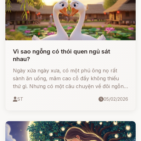
Vì sao ngỗng có thói quen ngủ sát
nhau?
Ngày xửa ngày xưa, có một phú ông nọ rất
sành ăn uống, mâm cao cỗ đầy không thiếu
thứ gì. Nhưng có một câu chuyện về đôi ngỗng
trong vườn nhà ông đã thay đổi cả một thói
ST
05/02/2026
quen của loài vật này mãi về sau...