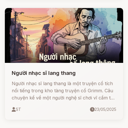
ngoan, sự cảnh giác cần thiết và đặc biệt là bài
học quý giá từ đứa con út: "Ở hiền gặp lành".
Xem ngay để đắm chìm trong bối cảnh cổ tích
châu Âu, học cách nhìn thấu sự đời và biết tin
vào những điều tử tế!
Người nhạc sĩ lang thang
Người nhạc sĩ lang thang là một truyện cổ tích
nổi tiếng trong kho tàng truyện cổ Grimm. Câu
chuyện kể về một người nghệ sĩ chơi vĩ cầm tài
ba nhưng nghèo khó, một mình lang thang tìm
ST
23/05/2025
kiếm bạn đồng hành. Trên hành trình của
mình, anh đã gặp những con vật kỳ lạ như sói,
cáo, thỏ và gấu - tất cả đều muốn trở thành