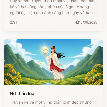
Đây là một truyện thần thoại Việt Nam hấp dẫn,
kể về hai nàng công chúa của Ngọc Hoàng –
người đại diện cho ánh sáng ban ngày và ban
đêm. Qua câu chuyện, ta hiểu thêm về vì sao
ST
16/06/2025
có ngày ngắn ngày dài, vì sao trăng tròn trăng
khuyết, và trăng quầng là gì.
Nữ thần lúa
Truyện kể về một vị nữ thần xinh đẹp nhưng