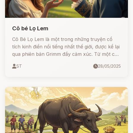
Cô bé Lọ Lem
Cô Bé Lọ Lem là một trong những truyện cổ
tích kinh điển nổi tiếng nhất thế giới, được kể lại
qua phiên bản Grimm đầy cảm xúc. Từ một cô
gái bị mẹ kế đối xử tàn tệ, Lọ Lem đã vượt qua
ST
28/05/2025
nghịch cảnh nhờ lòng tốt, sự kiên nhẫn và một
chút phép màu. Cuối cùng, cô tìm được hạnh
phúc thật sự bên hoàng tử.