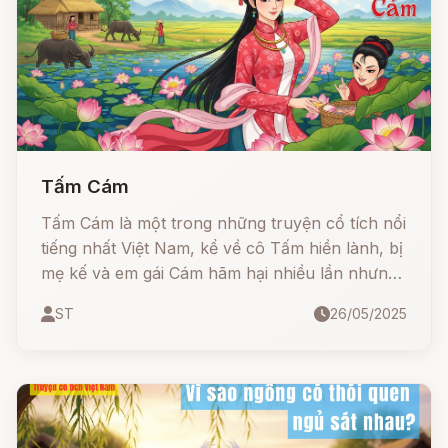
Tấm Cám
Tấm Cám là một trong những truyện cổ tích nổi
tiếng nhất Việt Nam, kể về cô Tấm hiền lành, bị
mẹ kế và em gái Cám hãm hại nhiều lần nhưng
nhờ có lòng tốt và sự giúp đỡ của Bụt, cuối
ST
26/05/2025
cùng cô đã được sống hạnh phúc bên nhà vua.