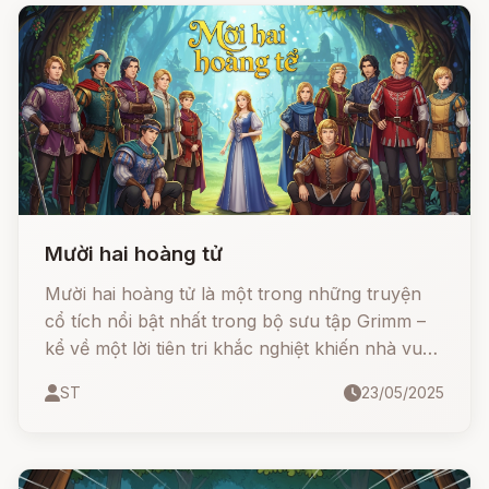
bạn của anh. Nhưng người nhạc sĩ có kế hoạch
khác...
Mười hai hoàng tử
Mười hai hoàng tử là một trong những truyện
cổ tích nổi bật nhất trong bộ sưu tập Grimm –
kể về một lời tiên tri khắc nghiệt khiến nhà vua
buộc phải đưa các con trai mình rời khỏi hoàng
ST
23/05/2025
cung để bảo vệ đứa con gái chưa ra đời. Sau
nhiều năm, khi công chúa lớn lên và khám phá
ra sự thật đau lòng về các anh trai mình, cô đã
quyết tâm lên đường giải cứu họ – bất chấp