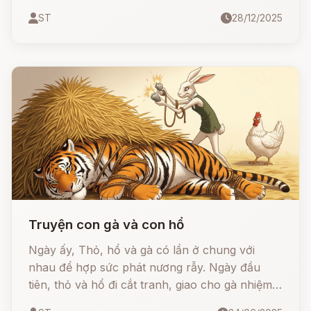
mặt trời. Đó chính là hoa Dã Quỳ - loài hoa
ST
28/12/2025
tượng trưng cho tình yêu mãnh liệt và sự thủy
chung son sắt
Truyện con gà và con hổ
Ngày ấy, Thỏ, hổ và gà có lần ở chung với
nhau để hợp sức phát nương rẫy. Ngày đầu
tiên, thỏ và hổ đi cắt tranh, giao cho gà nhiệm
vụ trông nhà và nấu ăn.