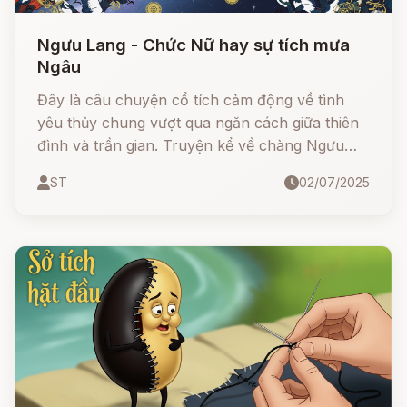
Ngưu Lang - Chức Nữ hay sự tích mưa
Ngâu
Đây là câu chuyện cổ tích cảm động về tình
yêu thủy chung vượt qua ngăn cách giữa thiên
đình và trần gian. Truyện kể về chàng Ngưu
Lang hiền lành, siêng năng, gặp được nàng tiên
ST
02/07/2025
dệt vải Chức Nữ và nên duyên vợ chồng.
Nhưng vì luật trời nghiêm khắc, họ bị chia cắt
bởi dòng sông Ngân Hà và chỉ được gặp nhau
mỗi năm một lần vào ngày Thất Tịch (7/7 âm
lịch) nhờ cây cầu Ô Thước do chim trời bắc
nên.