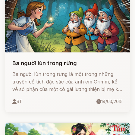
hiểm nguy và thử thách khắc nghiệt.
Ba người lùn trong rừng
Ba người lùn trong rừng là một trong những
truyện cổ tích đặc sắc của anh em Grimm, kể
về số phận của một cô gái lương thiện bị mẹ kế
đày đọa và cách cô nhận được phần thưởng
ST
14/03/2015
xứng đáng nhờ lòng tốt của mình.