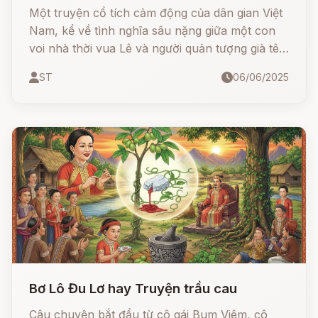
Một truyện cổ tích cảm động của dân gian Việt
Nam, kể về tình nghĩa sâu nặng giữa một con
voi nhà thời vua Lê và người quản tượng già tên
đội Mậu. Dù năm tháng đã trôi qua, dù người và
ST
06/06/2025
voi chia xa, tình nghĩa vẫn còn đó – chân
thành, trung thủy và đầy xúc động. Trong
truyện, con voi không chỉ nhận ra người xưa đã
chăm sóc mình, mà còn tìm cách báo đáp bằng
cả tấm lòng. Một câu chuyện khiến ai nghe
cũng phải lặng người vì sự trung thành, vì tấm
lòng biết ơn và vì tính nhân văn sâu sắc mà dân
gian Việt Nam để lại.
Bơ Lô Đu Lơ hay Truyện trầu cau
Câu chuyện bắt đầu từ cô gái Bum Viêm, cô