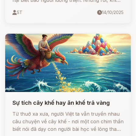
hại biết bao người lương thiện. Nhưng rồi, khi
bước xuống cõi âm, hắn nhìn thấy chính “chiếc
ST
14/10/2025
gông tội lỗi” đang chờ mình… Và từ giây phút
đó, một hành trình chuộc lỗi kỳ lạ bắt đầu –
khiến cả Diêm Vương cũng phải đổi ý!
Sự tích cây khế hay ăn khế trả vàng
Từ thuở xa xưa, người Việt ta vẫn truyền nhau
câu chuyện về cây khế - nơi một con chim thần
biết nói đã dạy con người bài học về lòng tham