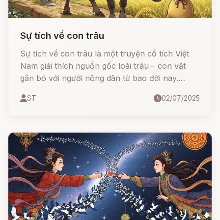
Sự tích về con trâu
Sự tích về con trâu là một truyện cổ tích Việt
Nam giải thích nguồn gốc loài trâu – con vật
gắn bó với người nông dân từ bao đời nay.
Truyện kể về một vị thần vì tính lười biếng và
ST
02/07/2025
hấp tấp đã gây ra nạn đói cho loài người, khiến
Ngọc Hoàng phải trừng phạt ông ta bằng cách
biến thành con trâu, vĩnh viễn sống ở trần gian
giúp dân cày ruộng.