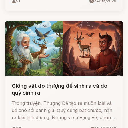
ST
24/06/2025
Giống vật do thượng đế sinh ra và do
quỷ sinh ra
Trong truyện, Thượng Đế tạo ra muôn loài và
để chó sói canh giữ. Quỷ cũng bắt chước, nặn
ra loài linh dương. Nhưng vì sự vụng về, chúng
vừa có đuôi cụt, vừa mang đôi mắt giống như