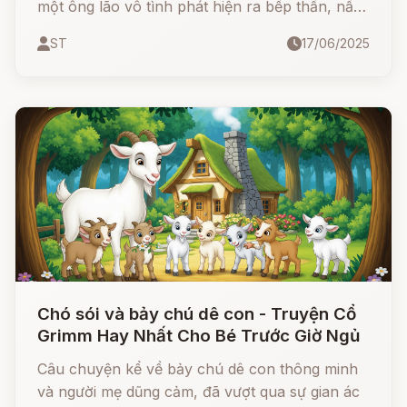
một ông lão vô tình phát hiện ra bếp thần, nấu
được cơm ngon lành, từ đó sống sung túc. Tuy
ST
17/06/2025
nhiên, chỉ một chút sơ ý của người con dâu –
ngọn lửa quý giá đã bị dập tắt, mang theo sự
mất mát không thể cứu vãn.
Chó sói và bảy chú dê con - Truyện Cổ
Grimm Hay Nhất Cho Bé Trước Giờ Ngủ
Câu chuyện kể về bảy chú dê con thông minh
và người mẹ dũng cảm, đã vượt qua sự gian ác