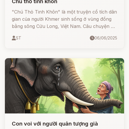
Chú thỏ tinh khôn
"Chú Thỏ Tinh Khôn" là một truyện cổ tích dân
gian của người Khmer sinh sống ở vùng đồng
bằng sông Cửu Long, Việt Nam. Câu chuyện kể
về một chú thỏ nhỏ bé nhưng vô cùng thông
ST
06/06/2025
minh, nhanh trí và dũng cảm. Bằng trí tuệ và sự
bình tĩnh, chú thỏ đã không chỉ thoát khỏi
những nguy hiểm chết người mà còn khiến
những kẻ mạnh hơn như hổ hay cá sấu phải
"ngậm bồ hòn làm ngọt".
Con voi với người quản tượng già