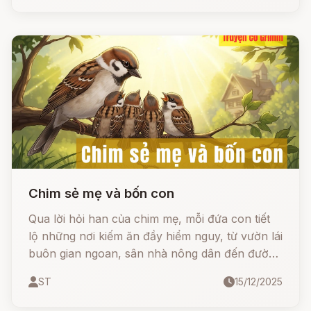
Chim sẻ mẹ và bốn con
Qua lời hỏi han của chim mẹ, mỗi đứa con tiết
lộ những nơi kiếm ăn đầy hiểm nguy, từ vườn lái
buôn gian ngoan, sân nhà nông dân đến đường
đi lối lại của thợ mỏ. Chim mẹ không chỉ dạy
ST
15/12/2025
con về những cái bẫy cụ thể (thòng lọng, đá
ném) mà còn truyền dạy nghệ thuật sống khôn