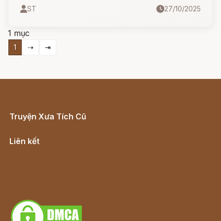
và sự nhân hậu. Hôm nay, hãy cùng nghe lại
ST
27/10/2025
câu chuyện cổ tích quen thuộc: Sự tích cây
khế - Ăn khế trả vàng.
1 mục
1
⇢
⇥
Truyện Xưa Tích Cũ
Cổ tích Việt Nam
Liên kết
Lịch vạn niên
Hà Nội cũ - Món ngon Hà Nội
Truyện kiếm hiệp - Ngôn tình
Download - Tải Miễn Phí