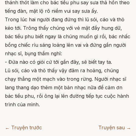
thánh thót làm cho bác tiều phu say sưa thả hồn theo
tiếng đàn, mặt lộ rõ niềm vui say sưa ấy.
Trong lúc hai người đang đứng thì lũ sói, cáo và thỏ
kéo tới. Trông thấy chúng với vẻ mặt đầy hung dữ,
bác tiều phu biết ngay là chúng muốn gì rồi, bác nhấc
bổng chiếc rìu sáng loáng lên vai và đứng gần người
nhạc sĩ, bụng thầm nghĩ:
- Đứa nào có giỏi cứ tới gần đây, sẽ biết tay ta.
Lũ sói, cáo và thỏ thấy vậy đâm ra hoảng, chúng
chạy thẳng một mạch vào trong rừng. Người nhạc sĩ
lang thang dạo thêm một bản nhạc nữa để cảm ơn
bác tiều phu, rồi ông lại lên đường tiếp tục cuộc hành
trình của mình.
← Truyện trước
Truyện sau →