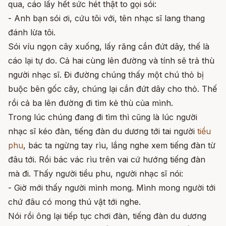
qua, cáo lấy hết sức hét thật to gọi sói:
- Anh bạn sói ơi, cứu tôi với, tên nhạc sĩ lang thang
đánh lừa tôi.
Sói víu ngọn cây xuống, lấy răng cắn đứt dây, thế là
cáo lại tự do. Cả hai cùng lên đường và tính sẽ trả thù
người nhạc sĩ. Đi đường chúng thấy một chú thỏ bị
buộc bên gốc cây, chúng lại cắn đứt dây cho thỏ. Thế
rồi cả ba lên đường đi tìm kẻ thù của mình.
Trong lúc chúng đang đi tìm thì cũng là lúc người
nhạc sĩ kéo đàn, tiếng đàn du dương tới tai người
tiều
phu
, bác ta ngừng tay rìu, lắng nghe xem tiếng đàn từ
đâu tới. Rồi bác vác rìu trên vai cứ hướng tiếng đàn
mà đi. Thấy người tiều phu, người nhạc sĩ nói:
- Giờ mới thấy người mình mong. Mình mong người tới
chứ đâu có mong thú vật tới nghe.
Nói rồi ông lại tiếp tục chơi đàn, tiếng đàn du dương