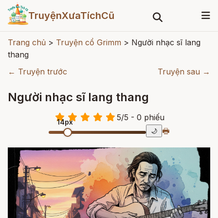
TruyệnXưaTíchCũ
Trang chủ
>
Truyện cổ Grimm
>
Người nhạc sĩ lang
thang
← Truyện trước
Truyện sau →
Người nhạc sĩ lang thang
5
/
5
- 0
phiếu
14px
🖶
🌙