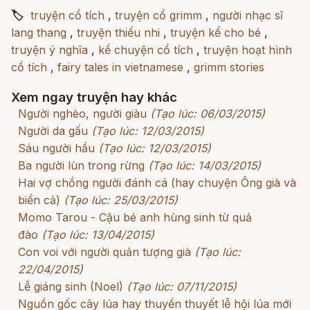
🏷
truyện cổ tích
,
truyện cổ grimm
,
người nhạc sĩ
lang thang
,
truyện thiếu nhi
,
truyện kể cho bé
,
truyện ý nghĩa
,
kể chuyện cổ tích
,
truyện hoạt hình
cổ tích
,
fairy tales in vietnamese
,
grimm stories
Xem ngay truyện hay khác
Người nghèo, người giàu
(Tạo lúc: 06/03/2015)
Người da gấu
(Tạo lúc: 12/03/2015)
Sáu người hầu
(Tạo lúc: 12/03/2015)
Ba người lùn trong rừng
(Tạo lúc: 14/03/2015)
Hai vợ chồng người đánh cá (hay chuyện Ông già và
biển cả)
(Tạo lúc: 25/03/2015)
Momo Tarou - Cậu bé anh hùng sinh từ quả
đào
(Tạo lúc: 13/04/2015)
Con voi với người quản tượng già
(Tạo lúc:
22/04/2015)
Lễ giáng sinh (Noel)
(Tạo lúc: 07/11/2015)
Nguồn gốc cây lúa hay thuyền thuyết lễ hội lúa mới