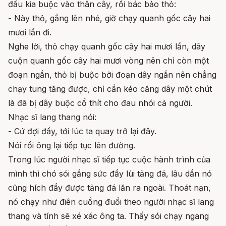
đầu kia buộc vào thân cây, rồi bác bảo thỏ:
- Này thỏ, gắng lên nhé, giờ chạy quanh gốc cây hai
mươi lần đi.
Nghe lời, thỏ chạy quanh gốc cây hai mươi lần, dây
cuộn quanh gốc cây hai mươi vòng nên chỉ còn một
đoạn ngắn, thỏ bị buộc bởi đoạn dây ngắn nên chẳng
chạy tung tăng được, chỉ cần kéo căng dây một chút
là đã bị dây buộc cổ thít cho đau nhói cả người.
Nhạc sĩ lang thang nói:
- Cứ đợi đấy, tới lúc ta quay trở lại đây.
Nói rồi ông lại tiếp tục lên đường.
Trong lúc người nhạc sĩ tiếp tục cuộc hành trình của
mình thì chó sói gắng sức đẩy lùi tảng đá, lâu dần nó
cũng hích đẩy được tảng đá lăn ra ngoài. Thoát nạn,
nó chạy như điên cuồng đuổi theo người nhạc sĩ lang
thang và tính sẽ xé xác ông ta. Thấy sói chạy ngang