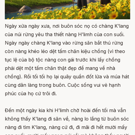
Ngày xửa ngày xưa, nơi buôn sóc nọ có chàng K’lang
của núi rừng yêu tha thiết nàng H’limh của con suối.
Ngày ngày chàng K’lang vào rừng săn bắt thú rừng
còn nàng khéo léo dệt tấm chăn kiệu chồng (vì theo
tục lệ của bộ tộc nàng con gái trước khi lấy chồng
phải dệt một tấm chăn thật đẹp để mang về nhà
chồng). Rồi tối tối họ lại quây quần đốt lửa và múa hát
cùng dân làng trong buôn. Cuộc sống vui vẻ hạnh
phúc của họ cứ trôi đi.
Đến một ngày kia khi H’limh chờ hoài đến tối mà vẫn
không thấy K’lang đi săn về, nàng lo lắng từ buôn sóc
nàng đi tìm K’lang, nàng cứ đi, đi mãi đi hết mười mấy