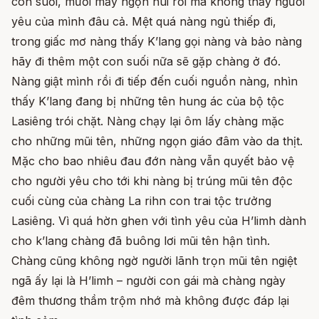
con suối, mười mấy ngọn núi rồi mà không thấy người
yêu của mình đâu cả. Mệt quá nàng ngủ thiếp đi,
trong giấc mơ nàng thấy K’lang gọi nàng và bảo nàng
hãy đi thêm một con suối nữa sẽ gặp chàng ở đó.
Nàng giật mình rồi đi tiếp đến cuối nguồn nàng, nhìn
thấy K’lang đang bị những tên hung ác của bộ tộc
Lasiêng trói chặt. Nàng chạy lại ôm lấy chàng mặc
cho những mũi tên, những ngọn giáo đâm vào da thịt.
Mặc cho bao nhiêu đau đớn nàng vẫn quyết bảo vệ
cho người yêu cho tới khi nàng bị trúng mũi tên độc
cuối cùng của chàng La rihn con trai tộc trưởng
Lasiêng. Vì quá hờn ghen với tình yêu của H’limh dành
cho k’lang chàng đã buông lơi mũi tên hận tình.
Chàng cũng không ngờ người lãnh trọn mũi tên ngiệt
ngã ấy lại là H’limh – người con gái mà chàng ngày
đêm thương thầm trộm nhớ mà không được đáp lại