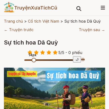
TruyệnXưaTíchCũ
Trang chủ
>
Cổ tích Việt Nam
>
Sự tích hoa Dã Quỳ
← Truyện trước
Truyện sau →
Sự tích hoa Dã Quỳ
5
/
5
- 0
phiếu
14px
🖶
🌙