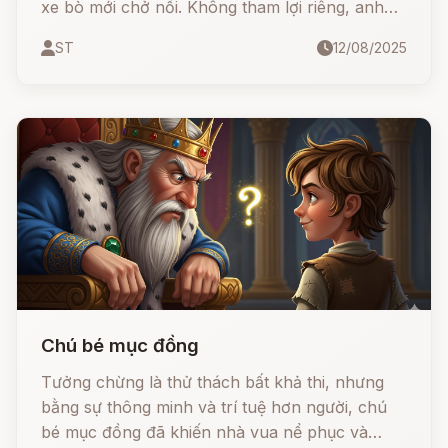
xe bò mới chở nổi. Không tham lợi riêng, anh
quyết định đem dâng lên nhà vua. Cảm kích
ST
12/08/2025
trước tấm lòng thật thà, nhà vua ban cho anh
vàng bạc, ruộng đất và gia súc. Ngược lại,
người anh vì lòng tham nên tìm cách bắt chước
nhưng lại nhận kết cục trớ trêu.
Chú bé mục đồng
Tưởng chừng là thử thách bất khả thi, nhưng
bằng sự thông minh và trí tuệ hơn người, chú
bé mục đồng đã khiến nhà vua nể phục và