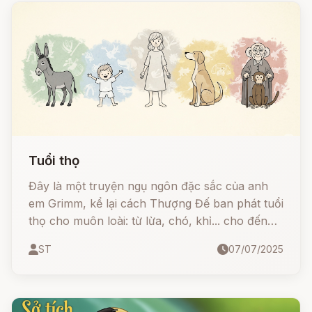
Tuổi thọ
Đây là một truyện ngụ ngôn đặc sắc của anh
em Grimm, kể lại cách Thượng Đế ban phát tuổi
thọ cho muôn loài: từ lừa, chó, khỉ... cho đến
con người. Nhưng kỳ lạ thay, tuổi thọ của con
ST
07/07/2025
người lại là... sự cộng dồn của những năm lừa
cực khổ, chó nằm xó và khỉ làm trò!