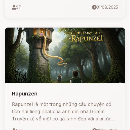
được sống trong cung điện như con ruột của
ST
31/08/2025
vua.
Rapunzen
Rapunzel là một trong những câu chuyện cổ
tích nổi tiếng nhất của anh em nhà Grimm.
Truyện kể về một cô gái xinh đẹp với mái tóc
dài kỳ diệu, bị mụ phù thủy nhốt trong tháp