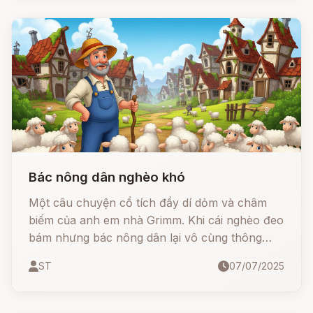
Cuộc tình đẹp đẽ nhưng éo le này đã khiến
Hoa Tuyết ra đời - tượng trưng cho tình yêu
trong trắng, bền bỉ và hy sinh.
Bác nông dân nghèo khó
Một câu chuyện cổ tích đầy dí dỏm và châm
biếm của anh em nhà Grimm. Khi cái nghèo đeo
bám nhưng bác nông dân lại vô cùng thông
minh, khôn khéo và nhanh trí, ông đã khiến cả
ST
07/07/2025
làng giàu có phải "đi tong" vì sự tham lam và
nhẹ dạ của mình.