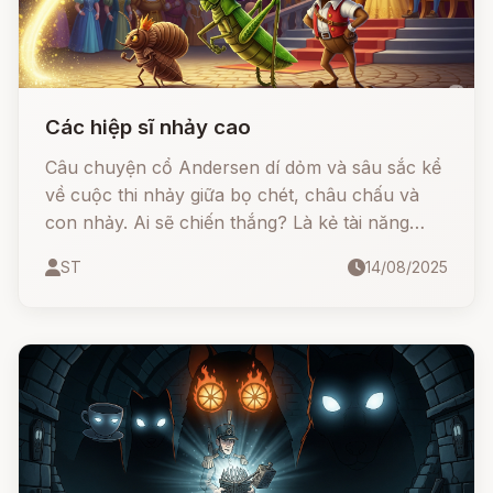
Các hiệp sĩ nhảy cao
Câu chuyện cổ Andersen dí dỏm và sâu sắc kể
về cuộc thi nhảy giữa bọ chét, châu chấu và
con nhảy. Ai sẽ chiến thắng? Là kẻ tài năng
nhất, đẹp nhất, hay là kẻ khéo léo nhất?
ST
14/08/2025