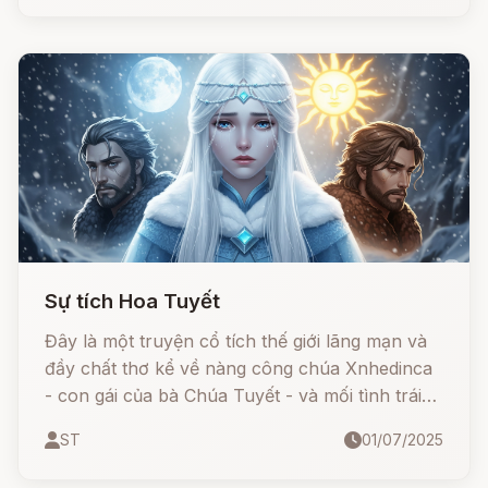
Sự tích Hoa Tuyết
Đây là một truyện cổ tích thế giới lãng mạn và
đầy chất thơ kể về nàng công chúa Xnhedinca
- con gái của bà Chúa Tuyết - và mối tình trái
ngang với chàng Gió Nam. Khi bị ép cưới Gió
ST
01/07/2025
Bắc, một kẻ lạnh lùng và độc đoán, nàng đã
đem lòng yêu người em hiền lành, dịu dàng.