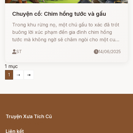
Chuyện cổ: Chim hồng tước và gấu
Trong khu rừng nọ, một chú gấu to xác đã trót
buông lời xúc phạm đến gia đình chim hồng
tước mà không ngờ sẽ châm ngòi cho một cuộc
chiến... Từ những lời nói thiếu suy nghĩ, gấu đã
ST
14/06/2025
khiến cả rừng sôi sục. Câu chuyện cổ tích
Grimm "Chim hồng tước và gấu" không chỉ
1 mục
mang đến tiếng cười mà còn là bài học sâu sắc
1
⇢
⇥
về lòng tự trọng, sự khiêm nhường và sức
mạnh đoàn kết.
Truyện Xưa Tích Cũ
Cổ tích Việt Nam
Liên kết