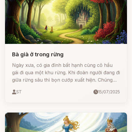
Bà già ở trong rừng
Ngày xưa, có gia đình bất hạnh cùng cô hầu
gái đi qua một khu rừng. Khi đoàn người đang đi
giữa rừng sâu thì bọn cướp xuất hiện. Chúng
giết hết tất cả những người mà chúng gặp.
ST
15/07/2025
Trong lúc lộn xộn cô hầu gái nhanh chân nhảy
ra khỏi xe ngựa, chạy nấp sau một cây cổ thụ.