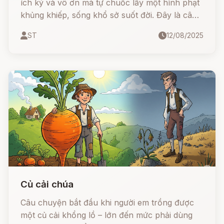
ích kỷ và vô ơn mà tự chuốc lấy một hình phạt
khủng khiếp, sống khổ sở suốt đời. Đây là câu
chuyện ngắn nhưng chứa đựng bài học sâu sắc
ST
12/08/2025
về lòng hiếu thảo và hậu quả của sự bất hiếu.
Củ cải chúa
Câu chuyện bắt đầu khi người em trồng được
một củ cải khổng lồ – lớn đến mức phải dùng