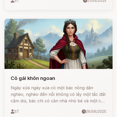
ST
21/05/2025
cao. Nhưng tình yêu và lòng dũng cảm đã giúp
cô vượt qua mọi khó khăn…
Cô gái khôn ngoan
Ngày xửa ngày xưa có một bác nông dân
nghèo, nghèo đến nỗi không có lấy một tấc đất
cắm dùi, bác chỉ có căn nhà nhỏ bé và một cô
con gái. Một hôm cô nói với bố:
ST
26/06/2025