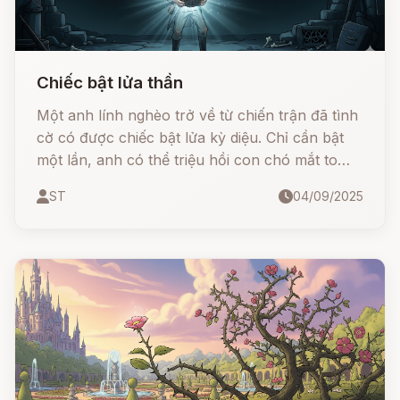
Chiếc bật lửa thần
Một anh lính nghèo trở về từ chiến trận đã tình
cờ có được chiếc bật lửa kỳ diệu. Chỉ cần bật
một lần, anh có thể triệu hồi con chó mắt to
bằng cái bát. Bật hai lần, là con chó mắt to như
ST
04/09/2025
cái cối xay. Và bật ba lần, là con chó mắt to
như tòa tháp xuất hiện để thực hiện mọi điều
anh mong muốn.