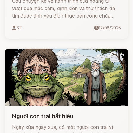
Câu chuyện kể về hành trình của hoàng tử
vượt qua mặc cảm, định kiến và thử thách để
tìm được tình yêu đích thực bên công chúa
xinh đẹp. Với sự kiên trì, tài năng và tấm lòng
ST
12/08/2025
chân thành, hoàng tử đã chinh phục mọi người
và trở thành vị vua anh minh.
Người con trai bất hiếu
Ngày xửa ngày xưa, có một người con trai vì