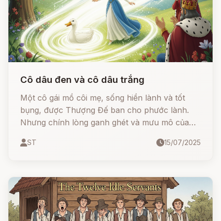
Cô dâu đen và cô dâu trắng
Một cô gái mồ côi mẹ, sống hiền lành và tốt
bụng, được Thượng Đế ban cho phước lành.
Nhưng chính lòng ganh ghét và mưu mô của
mẹ kế cùng con gái riêng đã đẩy cô vào bi kịch
ST
15/07/2025
- bị tráo đổi, bị hại và tưởng chừng không bao
giờ gặp lại người thân.