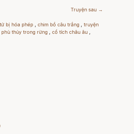
Truyện sau →
tử bị hóa phép
,
chim bồ câu trắng
,
truyện
,
phù thủy trong rừng
,
cổ tích châu âu
,
)