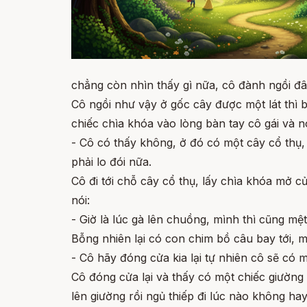
chẳng còn nhìn thấy gì nữa, cô đành ngồi đâ
Cô ngồi như vậy ở gốc cây được một lát thì 
chiếc chìa khóa vào lòng bàn tay cô gái và nó
- Cô có thấy không, ở đó có một cây cổ thụ
phải lo đói nữa.
Cô đi tới chỗ cây cổ thụ, lấy chìa khóa mở 
nói:
- Giờ là lúc gà lên chuồng, mình thì cũng mệ
Bỗng nhiên lại có con chim bồ câu bay tới, 
- Cô hãy đóng cửa kia lại tự nhiên cô sẽ có 
Cô đóng cửa lại và thấy có một chiếc giườn
lên giường rồi ngủ thiếp đi lúc nào không hay