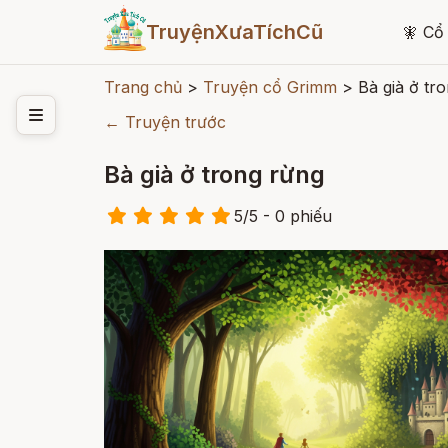
TruyệnXưaTíchCũ
🧚
Cổ 
Trang chủ
>
Truyện cổ Grimm
>
Bà già ở tr
← Truyện trước
Bà già ở trong rừng
5
/
5
- 0
phiếu