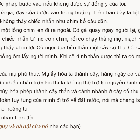
ược phép bước vào nếu không được sự đồng ý của tôi.
 bà già, đẩy cửa bước vào trong buồng. Trên bàn bày la li
 không thấy chiếc nhẫn như chim bồ câu dặn.
một lồng chim lén đi ra ngoài. Cô gái quay ngay người lại, 
 chiếc nhẫn từ mỏ con chim, rồi cô chạy thẳng một mạch 
ng thấy chim tới. Cô ngồi dựa bên thân một cây cổ thụ. Cô
bỗng ôm lấy người mình. Khi cô định thần được thì ra có m
ế của mụ phù thủy. Mụ ấy hóa ta thành cây, hàng ngày có v
chiếc nhẫn trơn kia thì ta không thể trở lại nguyên hình 
ủy hóa phép thành cây thần và cành nhánh ở cây cổ thụ gi
đoàn tùy tùng của mình đi trở về đất nước, nơi mà chàng b
ho hoàng tử.
nhau trọn đời.
uỷ và bà nội của nó
nhé các bạn)