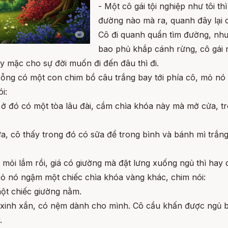
- Một cô gái tội nghiệp như tôi th
đường nào mà ra, quanh đây lại c
Cô đi quanh quẩn tìm đường, nh
bao phủ khắp cánh rừng, cô gái ng
y mặc cho sự đời muốn đi đến đâu thì đi.
bỗng có một con chim bồ câu trắng bay tới phía cô, mỏ nó
i:
, ở đó có một tòa lâu đài, cầm chìa khóa này mà mở cửa, 
cửa, cô thấy trong đó có sữa để trong bình và bánh mì trắ
t mỏi lắm rồi, giá có giường mà đặt lưng xuống ngủ thì hay 
mỏ nó ngậm một chiếc chìa khóa vàng khác, chim nói:
một chiếc giường nằm.
g xinh xắn, có nệm dành cho mình. Cô cầu khấn được ngủ 
.