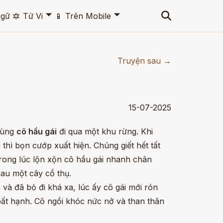
🞃
🞃
ngữ
🔯
Tử Vi
📱
Trên Mobile
Truyện sau →
15-07-2025
 cùng
cô hầu gái
đi qua một khu rừng. Khi
thì bọn cướp xuất hiện. Chúng giết hết tất
rong lúc lộn xộn cô hầu gái nhanh chân
au một cây cổ thụ.
n và đã bỏ đi khá xa, lúc ấy cô gái mới rón
bất hạnh. Cô ngồi khóc nức nở và than thân