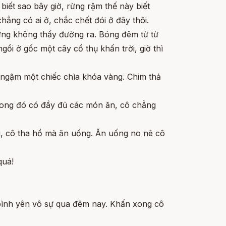
ì biết sao bây giờ, rừng rậm thế này biết
hẳng có ai ở, chắc chết đói ở đây thôi.
ưng không thấy đường ra. Bóng đêm từ từ
ồi ở gốc một cây cổ thụ khấn trời, giờ thì
 ngậm một chiếc chìa khóa vàng. Chim thả
trong đó có đầy đủ các món ăn, cô chẳng
ng, cô tha hồ mà ăn uống. Ăn uống no nê cô
quá!
bình yên vô sự qua đêm nay. Khấn xong cô