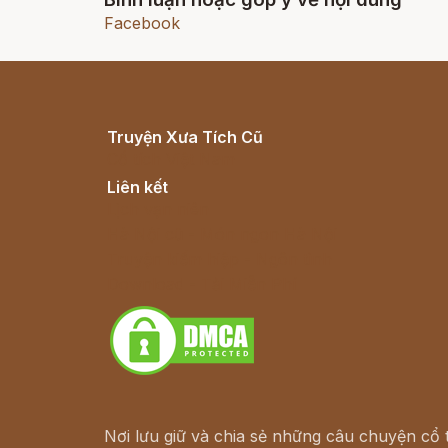
Facebook
Truyện Xưa Tích Cũ
Cổ tích Việt Nam
Liên kết
Lịch vạn niên
Hà Nội cũ - Món ngon Hà Nội
Truyện kiếm hiệp - Ngôn tình
Download - Tải Miễn Phí
Nơi lưu giữ và chia sẻ những câu chuyện cổ t