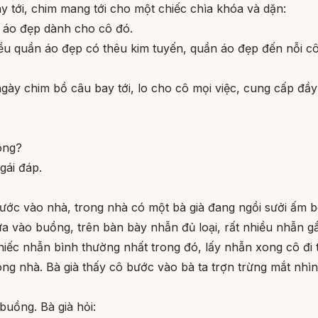
 tới, chim mang tới cho một chiếc chìa khóa và dặn:
n áo đẹp dành cho cô đó.
iều quần áo đẹp có thêu kim tuyến, quần áo đẹp đến nỗi
ngày chim bồ câu bay tới, lo cho cô mọi việc, cung cấp đầ
hông?
gái đáp.
bước vào nhà, trong nhà có một bà già đang ngồi sưởi ấm bê
ửa vào buồng, trên bàn bày nhẫn đủ loại, rất nhiều nhẫn g
hiếc nhẫn bình thường nhất trong đó, lấy nhẫn xong cô đi 
ong nhà. Bà già thấy cô bước vào bà ta trợn trừng mắt nhìn 
buồng. Bà già hỏi: