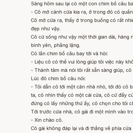
Sáng hôm sau lại có một con chim bồ câu bay
- Cô mở cánh cửa kia ra, ở trong đó có quầ
Cô mở cửa ra, thấy ở trong buồng có rất nh
đẹp như vậy.
Cô cứ sống như vậy một thời gian dài, hàng 
bình yên, phẳng lặng.
Có lần chim bồ câu bay tới và hỏi:
- Liệu cô có thể vui lòng giúp tôi việc này k
- Thành tâm mà nói tôi rất sẵn sàng giúp, cô 
Lúc đó chim bồ câu nói:
- Tôi dẫn cô tới một căn nhà nhỏ, tới đó cô 
ta, cô nhìn thấy có một cái cửa, cô cứ đẩy c
đừng có lấy những thứ ấy, cô chọn cho tôi c
Tới trước cửa nhà, cô gái đi một mình vào tr
- Xin chào cô.
Cô gái không đáp lại và đi thẳng về phía cửa 