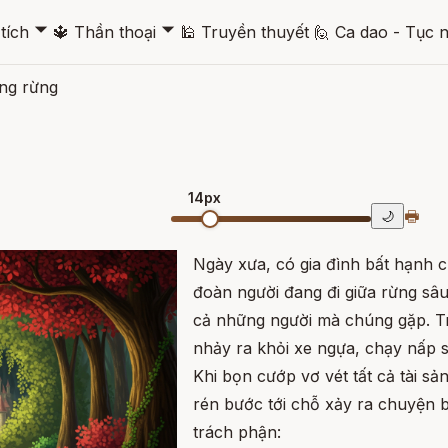
🞃
🞃
tích
🔱
Thần thoại
🕌
Truyền thuyết
🙋
Ca dao - Tục 
ong rừng
14px
🖶
🌙
Ngày xưa, có gia đình bất hạnh
đoàn người đang đi giữa rừng sâu 
cả những người mà chúng gặp. T
nhảy ra khỏi xe ngựa, chạy nấp s
Khi bọn cướp vơ vét tất cả tài sả
rén bước tới chỗ xảy ra chuyện 
trách phận: