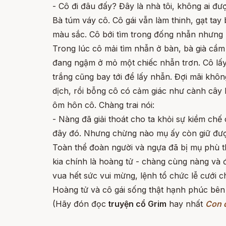
- Cô đi đâu đấy? Đây là nhà tôi, không ai đ
Bà túm váy cô. Cô gái vẫn làm thinh, gạt tay
màu sắc. Cô bới tìm trong đống nhẫn nhưng
Trong lúc cô mải tìm nhẫn ở bàn, bà già cầm 
đang ngậm ở mỏ một chiếc nhẫn trơn. Cô lấy
trắng cũng bay tới để lấy nhẫn. Đợi mãi khô
dịch, rồi bỗng cô có cảm giác như cành cây 
ôm hôn cô. Chàng trai nói:
- Nàng đã giải thoát cho ta khỏi sự kiềm ch
đây đó. Nhưng chừng nào mụ ấy còn giữ được 
Toàn thể đoàn người và ngựa đã bị mụ phù th
kia chính là hoàng tử - chàng cùng nàng và 
vua hết sức vui mừng, lệnh tổ chức lễ cưới c
Hoàng tử và cô gái sống thật hạnh phúc bên 
(Hãy đón đọc
truyện cổ Grim
hay nhất
Con q