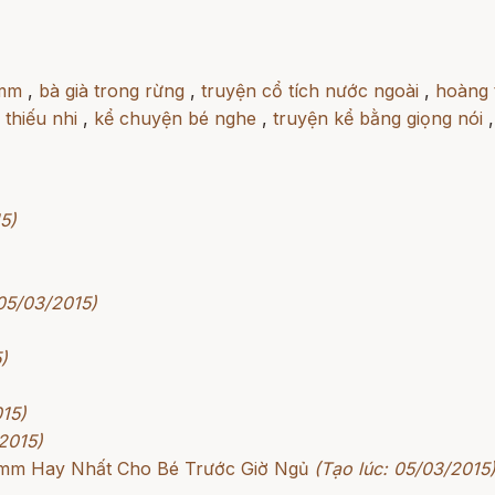
imm
,
bà già trong rừng
,
truyện cổ tích nước ngoài
,
hoàng 
 thiếu nhi
,
kể chuyện bé nghe
,
truyện kể bằng giọng nói
5)
 05/03/2015)
)
015)
2015)
rimm Hay Nhất Cho Bé Trước Giờ Ngủ
(Tạo lúc: 05/03/2015