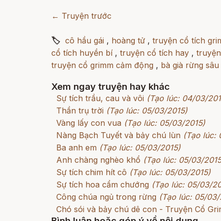
← Truyện trước
🏷
cô hầu gái
,
hoàng tử
,
truyện cổ tích gr
cổ tích huyền bí
,
truyện cổ tích hay
,
truyện
truyện cổ grimm cảm động
,
bà già rừng sâu
Xem ngay truyện hay khác
Sự tích trầu, cau và vôi
(Tạo lúc: 04/03/201
Thần trụ trời
(Tạo lúc: 05/03/2015)
Vàng lấy con vua
(Tạo lúc: 05/03/2015)
Nàng Bạch Tuyết và bảy chú lùn
(Tạo lúc:
Ba anh em
(Tạo lúc: 05/03/2015)
Anh chàng nghèo khổ
(Tạo lúc: 05/03/2015
Sự tích chim hít cô
(Tạo lúc: 05/03/2015)
Sự tích hoa cẩm chướng
(Tạo lúc: 05/03/2
Công chúa ngủ trong rừng
(Tạo lúc: 05/03/
Chó sói và bảy chú dê con - Truyện Cổ G
Bình luận hoặc góp ý về nội dung