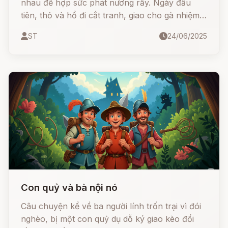
nhau để hợp sức phát nương rẫy. Ngày đầu
tiên, thỏ và hổ đi cắt tranh, giao cho gà nhiệm
vụ trông nhà và nấu ăn.
ST
24/06/2025
Con quỷ và bà nội nó
Câu chuyện kể về ba người lính trốn trại vì đói
nghèo, bị một con quỷ dụ dỗ ký giao kèo đổi