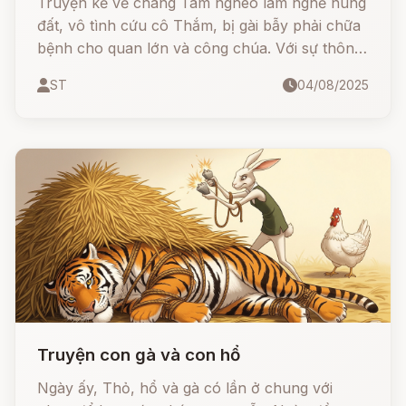
Truyện kể về chàng Tâm nghèo làm nghề nung
đất, vô tình cứu cô Thắm, bị gài bẫy phải chữa
bệnh cho quan lớn và công chúa. Với sự thông
minh, hóm hỉnh và tình cảm chân thành, Tâm
ST
04/08/2025
không chỉ vượt qua thử thách mà còn giành lại
được tình yêu.
Truyện con gà và con hổ
Ngày ấy, Thỏ, hổ và gà có lần ở chung với