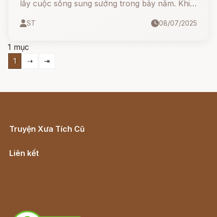
lấy cuộc sống sung sướng trong bảy năm. Khi
thời hạn đến gần, họ chỉ còn một cách duy
ST
08/07/2025
nhất để thoát thân: giải một câu đố quỷ quái.
Liệu họ có vượt qua được mưu mẹo của ác quỷ
1 mục
nhờ sự giúp đỡ kỳ lạ từ… chính bà nội của nó?
1
⇢
⇥
Truyện Xưa Tích Cũ
Cổ tích Việt Nam
Liên kết
Lịch vạn niên
Hà Nội cũ - Món ngon Hà Nội
Truyện kiếm hiệp - Ngôn tình
Download - Tải Miễn Phí