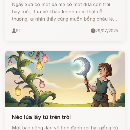
Ngày xưa có một bà mẹ có một đứa con trai
bảy tuổi, đứa bé kháu khỉnh nom thật dễ
thương, ai nhìn thấy cũng muốn bồng cháu lên
cưng. Bà quý con hơn tất cả mọi thứ khác trên
ST
29/07/2025
đời. Nhưng một ngày kia bỗng dưng đứa bé lăn
ra bệnh, nó được chúa gọi về trời. Bà mẹ hết
sức khổ tâm, bà khóc suốt ngày đêm.
Néo lúa lấy từ trên trời
Một bác nông dân vô tình đánh rơi hạt giống củ