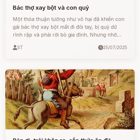
Bác thợ xay bột và con quỷ
Một thỏa thuận tưởng như vô hại đã khiến con
gái bác thợ xay bột mất đi đôi tay, bị quỷ dữ
rình rập và phải rời bỏ gia đình. Nhưng nhờ
đức hạnh, lòng trung kiên và ơn trên phù hộ,
ST
25/07/2025
cô đã vượt qua mọi khó khăn, tìm thấy tình yêu
đích thực, hạnh phúc và cả sự công nhận của
vua.