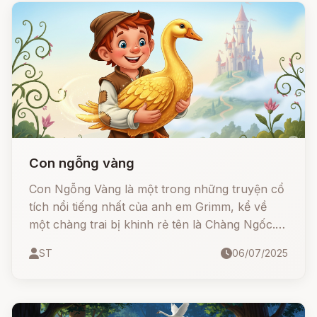
Con ngỗng vàng
Con Ngỗng Vàng là một trong những truyện cổ
tích nổi tiếng nhất của anh em Grimm, kể về
một chàng trai bị khinh rẻ tên là Chàng Ngốc.
Nhờ lòng tốt và tính cách chân thành, chàng
ST
06/07/2025
được ban tặng một con ngỗng bằng vàng – mở
ra hàng loạt tình huống dở khóc dở cười, cuốn
theo cả đoàn người dính chặt vào nhau.