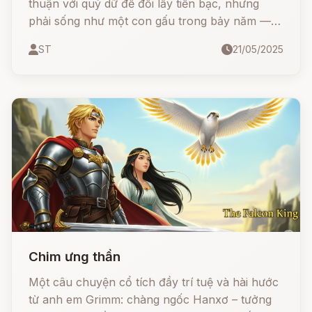
thuận với quỷ dữ để đổi lấy tiền bạc, nhưng
phải sống như một con gấu trong bảy năm —
không được rửa mặt, cắt tóc, hay cầu nguyện.
ST
21/05/2025
Liệu anh có giữ được lời hứa? Và liệu tình yêu,
lòng trung thành có thể vượt qua ngoại hình
quái dị để chạm đến hạnh phúc?
Chim ưng thần
Một câu chuyện cổ tích đầy trí tuệ và hài hước
từ anh em Grimm: chàng ngốc Hanxơ – tưởng