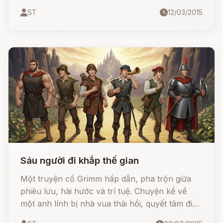
chuyện kể về một người hầu trung thành, sẵn
ST
12/03/2015
sàng chịu mọi đau khổ để bảo vệ hoàng tử và
vương quốc.
Sáu người đi khắp thế gian
Một truyện cổ Grimm hấp dẫn, pha trộn giữa
phiêu lưu, hài hước và trí tuệ. Chuyện kể về
một anh lính bị nhà vua thải hồi, quyết tâm đi
chu du khắp nơi để lật ngược thế cờ. Trên