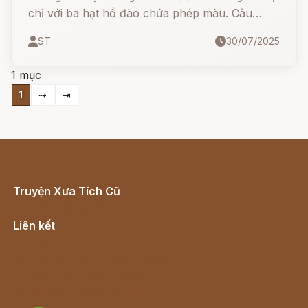
chỉ với ba hạt hồ đào chứa phép màu. Câu
chuyện không chỉ có phép thuật, hoàng tử và
ST
30/07/2025
công chúa, mà còn là hành trình của sự thủy
chung, dũng cảm và những quyết định mang
1 mục
tính định mệnh.
1
⇢
⇥
Truyện Xưa Tích Cũ
Cổ tích Việt Nam
Liên kết
Lịch vạn niên
Hà Nội cũ - Món ngon Hà Nội
Truyện kiếm hiệp - Ngôn tình
Download - Tải Miễn Phí