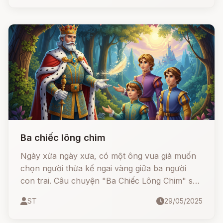
qua mọi thử thách, chiến thắng cái ác và trở về
an toàn.
Ba chiếc lông chim
Ngày xửa ngày xưa, có một ông vua già muốn
chọn người thừa kế ngai vàng giữa ba người
con trai. Câu chuyện "Ba Chiếc Lông Chim" sẽ
đưa chúng ta vào hành trình kỳ diệu của một
ST
29/05/2025
chàng trai tưởng như ngốc nghếch, nhưng đã
chiến thắng bằng trí tuệ và lòng dũng cảm. Hãy