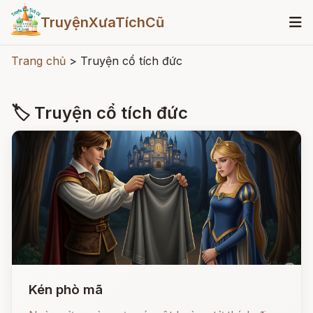
TruyệnXưaTíchCũ
Trang chủ
>
Truyện cổ tích đức
🏷 Truyện cổ tích đức
Kén phò mã