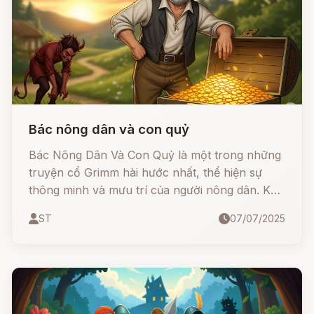
Bác nông dân và con quỷ
Bác Nông Dân Và Con Quỷ là một trong những
truyện cổ Grimm hài hước nhất, thể hiện sự
thông minh và mưu trí của người nông dân. Khi
bị con quỷ dụ dỗ chia hoa lợi cánh đồng để đổi
ST
07/07/2025
lấy kho báu, bác nông dân không hề sợ hãi.
Trái lại, bác dùng trí khôn dân gian để chơi lại
con quỷ một vố đau điếng - khiến quỷ tức tối
mà bỏ chạy về hang.