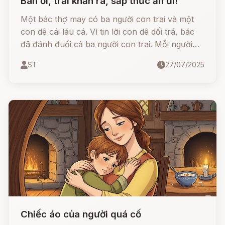
Bàn ơi, trải khăn ra, sắp thức ăn đi!
Một bác thợ may có ba người con trai và một
con dê cái láu cá. Vì tin lời con dê dối trá, bác
đã đánh đuổi cả ba người con trai. Mỗi người
con sau đó học được một nghề riêng và nhận
ST
27/07/2025
về một món đồ kỳ diệu
Chiếc áo của người quá cố