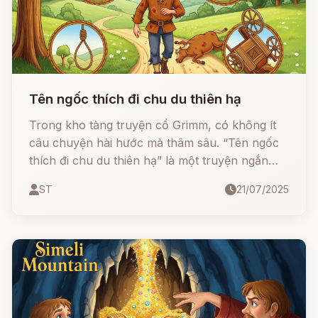
Tên ngốc thích đi chu du thiên hạ
Trong kho tàng truyện cổ Grimm, có không ít
câu chuyện hài hước mà thâm sâu. “Tên ngốc
thích đi chu du thiên hạ” là một truyện ngắn
đầy tính trào phúng, dạy con người biết cách
ST
21/07/2025
sử dụng lời nói đúng hoàn cảnh nếu không
muốn chuốc họa vào thân.