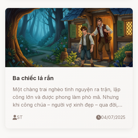
cùng bắt đầu nhé!
Ba chiếc lá rắn
Một chàng trai nghèo tình nguyện ra trận, lập
công lớn và được phong làm phò mã. Nhưng
khi công chúa – người vợ xinh đẹp – qua đời,
chàng chấp nhận bị chôn sống để giữ lời thề.
ST
04/07/2025
Trong tuyệt vọng, chàng bất ngờ phát hiện ba
chiếc lá rắn kỳ diệu và cứu sống vợ mình.