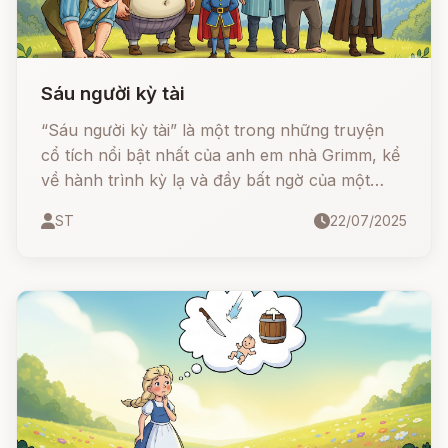
Sáu người kỳ tài
“Sáu người kỳ tài” là một trong những truyện
cổ tích nổi bật nhất của anh em nhà Grimm, kể
về hành trình kỳ lạ và đầy bất ngờ của một
hoàng tử dũng cảm cùng sáu người bạn có
ST
22/07/2025
năng lực siêu phàm. Cùng nhau, họ vượt qua
thử thách sinh tử do mụ hoàng hậu phù thủy
đặt ra để cứu được công chúa xinh đẹp và
giành lấy hạnh phúc.