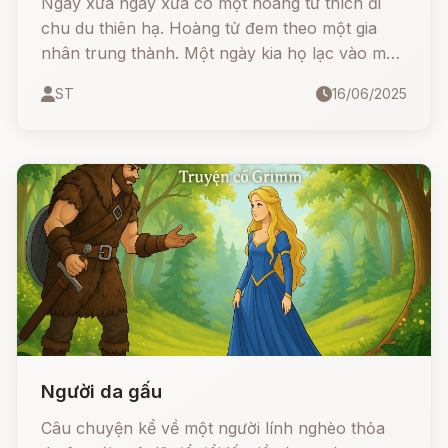
Ngày xửa ngày xưa có một hoàng tử thích đi
chu du thiên hạ. Hoàng tử đem theo một gia
nhân trung thành. Một ngày kia họ lạc vào một
khu rừng rậm. Trời đã chập choạng tối mà họ
ST
16/06/2025
vẫn không nhìn thấy một ngôi nhà nào, họ lo
tối không biết ngủ ở đâu. Đang đi thì thoáng
thấy bóng một người con gái, nhìn theo thấy cô
đang đi về hướng một căn nhà nhỏ, hoàng tử
rảo bước theo sau.
Người da gấu
Câu chuyện kể về một người lính nghèo thỏa