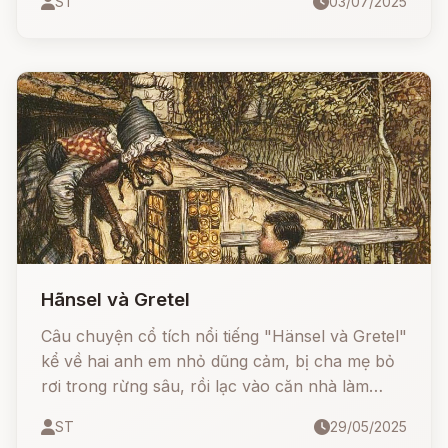
ST
03/07/2025
đường đi, anh kết bạn với 5 người kỳ lạ – mỗi
người đều có khả năng phi thường.
Hãnsel và Gretel
Câu chuyện cổ tích nổi tiếng "Hänsel và Gretel"
kể về hai anh em nhỏ dũng cảm, bị cha mẹ bỏ
rơi trong rừng sâu, rồi lạc vào căn nhà làm
bằng bánh kẹo của một mụ phù thủy độc ác.
ST
29/05/2025
Bằng trí thông minh và sự gan dạ, họ đã vượt