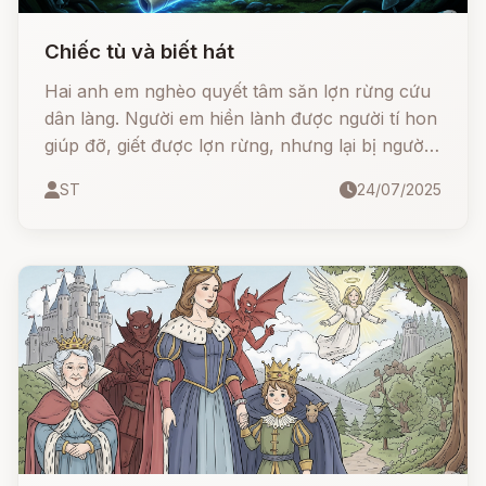
Chiếc tù và biết hát
Hai anh em nghèo quyết tâm săn lợn rừng cứu
dân làng. Người em hiền lành được người tí hon
giúp đỡ, giết được lợn rừng, nhưng lại bị người
anh phản bội, giết chết để cướp công. Tưởng
ST
24/07/2025
như tội ác đã bị chôn vùi mãi mãi, thì nhiều năm
sau, một chiếc tù và kỳ lạ lại cất tiếng... hát sự
thật!