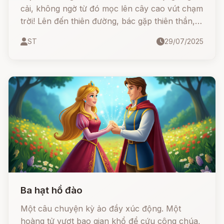
cải, không ngờ từ đó mọc lên cây cao vút chạm
trời! Lên đến thiên đường, bác gặp thiên thần,
và mang về chiếc néo lúa từ trên trời như bằng
ST
29/07/2025
chứng sống cho hành trình kỳ diệu.
Ba hạt hồ đào
Một câu chuyện kỳ ảo đầy xúc động. Một
hoàng tử vượt bao gian khổ để cứu công chúa,