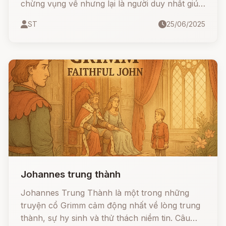
chừng vụng về nhưng lại là người duy nhất giúp
công chúa khỏi bệnh, vượt qua thử thách, đánh
ST
25/06/2025
lừa nhà vua tham lam và cuối cùng cưới được
công chúa, lên ngôi vua.
Johannes trung thành
Johannes Trung Thành là một trong những
truyện cổ Grimm cảm động nhất về lòng trung
thành, sự hy sinh và thử thách niềm tin. Câu