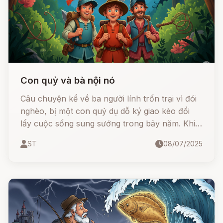
Con quỷ và bà nội nó
Câu chuyện kể về ba người lính trốn trại vì đói
nghèo, bị một con quỷ dụ dỗ ký giao kèo đổi
lấy cuộc sống sung sướng trong bảy năm. Khi
thời hạn đến gần, họ chỉ còn một cách duy
ST
08/07/2025
nhất để thoát thân: giải một câu đố quỷ quái.
Liệu họ có vượt qua được mưu mẹo của ác quỷ
nhờ sự giúp đỡ kỳ lạ từ… chính bà nội của nó?