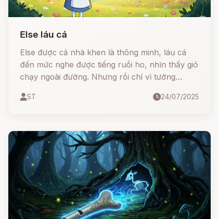
Else láu cá
Else được cả nhà khen là thông minh, láu cá
đến mức nghe được tiếng ruồi ho, nhìn thấy gió
chạy ngoài đường. Nhưng rồi chỉ vì tưởng
tượng ra chuyện “đứa con tương lai chết vì con
ST
24/07/2025
dao treo tường rơi trúng đầu khi đi lấy bia”, cô
khiến cả nhà từ người hầu đến bố mẹ… ngồi
khóc theo! Câu chuyện ngày càng lố bịch, khi
cô ngủ quên ngoài ruộng, tỉnh dậy lại không
nhận ra chính mình, đi hỏi khắp nơi và rồi...
biến mất không dấu vết.