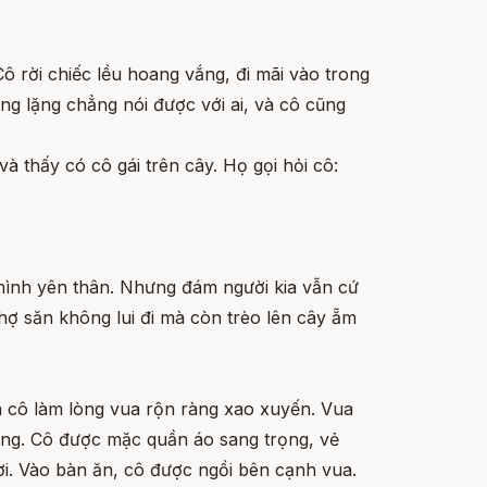
ô rời chiếc lều hoang vắng, đi mãi vào trong
ng lặng chẳng nói được với ai, và cô cũng
à thấy có cô gái trên cây. Họ gọi hỏi cô:
 mình yên thân. Nhưng đám người kia vẫn cứ
hợ săn không lui đi mà còn trèo lên cây ẵm
a cô làm lòng vua rộn ràng xao xuyến. Vua
ung. Cô được mặc quần áo sang trọng, vẻ
i. Vào bàn ăn, cô được ngồi bên cạnh vua.