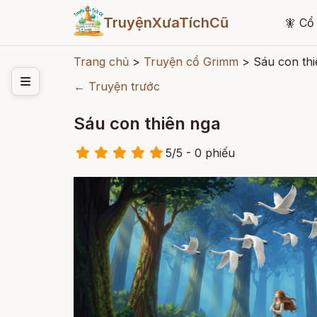
TruyệnXưaTíchCũ
🧚
Cổ 
Trang chủ
>
Truyện cổ Grimm
>
Sáu con thi
← Truyện trước
Sáu con thiên nga
5
/
5
- 0
phiếu