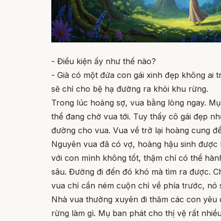
- Điều kiện ấy như thế nào?
- Già có một đứa con gái xinh đẹp không ai 
sẽ chỉ cho bệ hạ đường ra khỏi khu rừng.
Trong lúc hoảng sợ, vua bằng lòng ngay. Mụ
thể đang chờ vua tới. Tuy thấy cô gái đẹp n
đường cho vua. Vua về trở lại hoàng cung để 
Nguyên vua đã có vợ, hoàng hậu sinh được bả
với con mình không tốt, thậm chí có thể hà
sâu. Đường đi đến đó khó mà tìm ra được. C
vua chỉ cần ném cuộn chỉ về phía trước, nó s
Nhà vua thường xuyên đi thăm các con yêu d
rừng làm gì. Mụ ban phát cho thị vệ rất nhiều