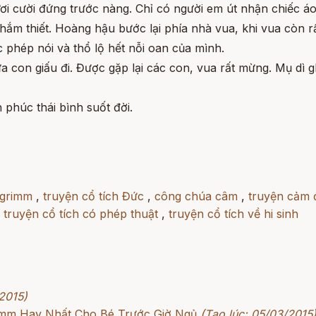
ơi cười đứng trước nàng. Chỉ có người em út nhận chiếc áo
m thiết. Hoàng hậu bước lại phía nhà vua, khi vua còn rấ
 phép nói và thổ lộ hết nỗi oan của mình.
 con giấu đi. Được gặp lại các con, vua rất mừng. Mụ dì gh
húc thái bình suốt đời.
 grimm
,
truyện cổ tích Đức
,
công chúa câm
,
truyện cảm 
,
truyện cổ tích có phép thuật
,
truyện cổ tích về hi sinh
2015)
rimm Hay Nhất Cho Bé Trước Giờ Ngủ
(Tạo lúc: 05/03/2015