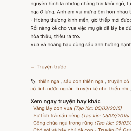
nguyên hình là những chàng trai khôi ngô, tư
nga ở lưng. Anh em vui mừng ôm hôn nhau thắ
- Hoàng thượng kính mến, giờ thiếp mới được
Rồi nàng kể cho vua việc mụ già đã lấy ba đứa
hỏa thiêu, thiêu ra tro.
Vua và hoàng hậu cùng sáu anh hưởng hạnh p
← Truyện trước
🏷
thiên nga
,
sáu con thiên nga
,
truyện cổ
cổ tích nước ngoài
,
truyện kể cho thiếu nhi
Xem ngay truyện hay khác
Vàng lấy con vua
(Tạo lúc: 05/03/2015)
Sự tích trái sầu riêng
(Tạo lúc: 05/03/2015)
Công chúa ngủ trong rừng
(Tạo lúc: 05/03/
Chó sói và bảy chú dê con - Truyện Cổ G