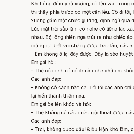
Khi bóng đêm phủ xuống, cô lẻn vào trong rừ
thì thấy phía trước có một căn lều. Cô đi tớ
xuống gầm một chiếc giường, định ngủ qua đ
Lúc mặt trời sắp lặn, cô nghe có tiếng lào 
nhau. Bộ lông thiên nga trút ra như chiếc áo
mừng rỡ, biết vui chẳng được bao lâu, các a
- Em không ở lại đây được. Đây là sào huyệt
Em gái hỏi:
- Thế các anh có cách nào che chở em khô
Các anh đáp:
- Không có cách nào cả. Tối tối các anh chỉ
lại biến thành thiên nga.
Em gái òa lên khóc và hỏi:
- Thế không có cách nào giải thoát được cá
Các anh đáp:
- Trời, không được đâu! Điều kiện khó lắm, 