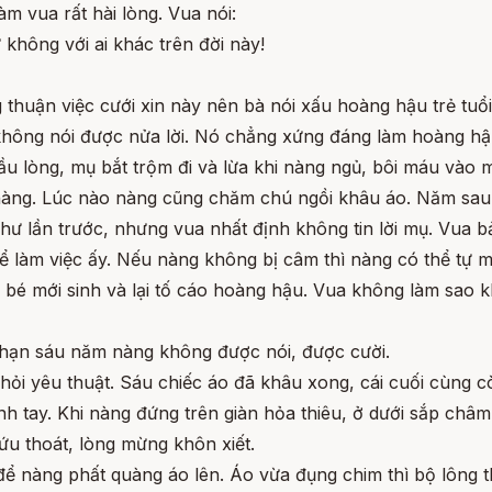
m vua rất hài lòng. Vua nói:
 không với ai khác trên đời này!
huận việc cưới xin này nên bà nói xấu hoàng hậu trẻ tuổi
không nói được nửa lời. Nó chẳng xứng đáng làm hoàng hậ
 lòng, mụ bắt trộm đi và lừa khi nàng ngủ, bôi máu vào m
i nàng. Lúc nào nàng cũng chăm chú ngồi khâu áo. Năm sau,
hư lần trước, nhưng vua nhất định không tin lời mụ. Vua b
 làm việc ấy. Nếu nàng không bị câm thì nàng có thể tự mi
 bé mới sinh và lại tố cáo hoàng hậu. Vua không làm sao k
 hạn sáu năm nàng không được nói, được cười.
hỏi yêu thuật. Sáu chiếc áo đã khâu xong, cái cuối cùng còn
nh tay. Khi nàng đứng trên giàn hỏa thiêu, ở dưới sắp châm
ứu thoát, lòng mừng khôn xiết.
 nàng phất quàng áo lên. Áo vừa đụng chim thì bộ lông th