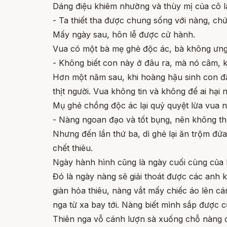
Dáng điệu khiêm nhường và thùy mị của cô là
- Ta thiết tha được chung sống với nàng, chứ
Mấy ngày sau, hôn lễ được cử hành.
Vua có một bà mẹ ghẻ độc ác, bà không ưng t
- Không biết con này ở đâu ra, mà nó câm, 
Hơn một năm sau, khi hoàng hậu sinh con đầu
thịt người. Vua không tin và không để ai hạ
Mụ ghẻ chồng độc ác lại quỷ quyệt lừa vua n
- Nàng ngoan đạo và tốt bụng, nên không thể
Nhưng đến lần thứ ba, dì ghẻ lại ăn trộm đứa
chết thiêu.
Ngày hành hình cũng là ngày cuối cùng của
Đó là ngày nàng sẽ giải thoát được các anh k
giàn hỏa thiêu, nàng vắt mấy chiếc áo lên cá
nga từ xa bay tới. Nàng biết mình sắp được c
Thiên nga vỗ cánh lượn sà xuống chỗ nàng để