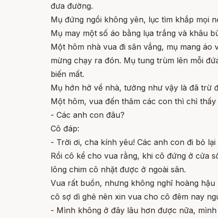
đưa đường.
Mụ đứng ngồi không yên, lục tìm khắp mọi nơ
Mụ may một số áo bằng lụa trắng và khâu bù
Một hôm nhà vua đi săn vắng, mụ mang áo và
mừng chạy ra đón. Mụ tung trùm lên mỗi đứa
biến mất.
Mụ hớn hở về nhà, tưởng như vậy là đã trừ 
Một hôm, vua đến thăm các con thì chỉ thấy 
- Các anh con đâu?
Cô đáp:
- Trời ơi, cha kính yêu! Các anh con đi bỏ lạ
Rồi cô kể cho vua rằng, khi cô đứng ở cửa s
lông chim cô nhặt được ở ngoài sân.
Vua rất buồn, nhưng không nghĩ hoàng hậu l
cô sợ dì ghẻ nên xin vua cho cô đêm nay ngủ 
- Mình không ở đây lâu hơn được nữa, mình p