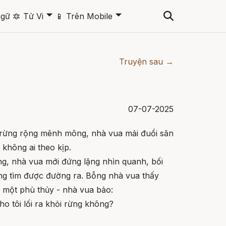
🞃
🞃
ngữ
🔯
Tử Vi
📱
Trên Mobile
Truyện sau →
07-07-2025
 rừng rộng mênh mông, nhà vua mải đuổi săn
không ai theo kịp.
g, nhà vua mới đứng lặng nhìn quanh, bối
ông tìm được đường ra. Bỗng nhà vua thấy
là một phù thủy - nhà vua bảo:
ho tôi lối ra khỏi rừng không?