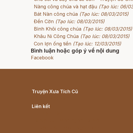
Nàng công chúa và hạt đậu
(Tạo lúc: 06/0
Bát Nàn công chúa
(Tạo lúc: 08/03/2015)
Đền Cờn
(Tạo lúc: 08/03/2015)
Bình Khôi công chúa
(Tạo lúc: 08/03/2015)
Khâu Ni Công Chúa
(Tạo lúc: 08/03/2015)
Con lợn ống tiền
(Tạo lúc: 12/03/2015)
Bình luận hoặc góp ý về nội dung
Facebook
Truyện Xưa Tích Cũ
Cổ tích Việt Nam
Liên kết
Lịch vạn niên
Hà Nội cũ - Món ngon Hà Nội
Truyện kiếm hiệp - Ngôn tình