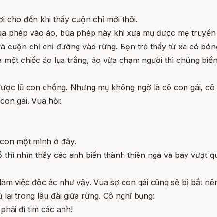
i cho đến khi thấy cuộn chỉ mới thôi.
a phép vào áo, bùa phép này khi xưa mụ được mẹ truyền l
 cuộn chỉ chỉ đường vào rừng. Bọn trẻ thấy từ xa có bóng
 một chiếc áo lụa trắng, áo vừa chạm người thì chúng bi
được lũ con chồng. Nhưng mụ không ngờ là cô con gái, cô
con gái. Vua hỏi:
i con một mình ở đây.
ổ thì nhìn thấy các anh biến thành thiên nga và bay vượt
àm việc độc ác như vậy. Vua sợ con gái cũng sẽ bị bắt n
lại trong lâu đài giữa rừng. Cô nghĩ bụng:
hải đi tìm các anh!