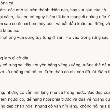
hỏng cả.
m, các anh lại biến thành thiên nga, bay vút qua cửa sổ.
i cách, dù cho có nguy hiểm tới tính mạng đi chăng nữa. C
 sau cô đi hái hoa thủy cúc, và bắt đầu khâu áo. Rừng vắ
ú khâu áo.
 một ông vua cùng tùy tùng đi săn. Họ vào trong rừng sâu v
g làm gì cô đâu!
i ấy cô tung sợi dây chuyền bằng vàng xuống, tưởng thế để
 vớ và những thứ cô có. Trên thân cô chỉ còn đồ lót. Đám t
ếng, nhưng cô vẫn nín lặng như cá trong nước. Sắc đẹp củ
lên người cô, để nàng ngồi phía trước và đưa về hoàng c
ng đẹp chan hòa, nhưng cô vẫn nín lặng, không nói nửa lờ