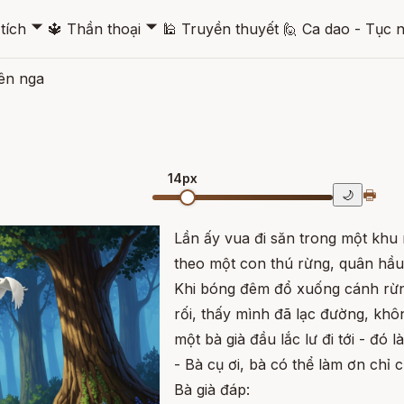
🞃
🞃
tích
🔱
Thần thoại
🕌
Truyền thuyết
🙋
Ca dao - Tục 
ên nga
14px
🖶
🌙
Lần ấy vua đi săn trong một khu
theo một con thú rừng, quân hầu 
Khi bóng đêm đổ xuống cánh rừn
rối, thấy mình đã lạc đường, kh
một bà già đầu lắc lư đi tới - đó 
- Bà cụ ơi, bà có thể làm ơn chỉ c
Bà già đáp: