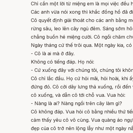
Chỉ cần một lời từ miệng em là mọi việc đều 
Các anh vừa nói xong thì khắc đồng hồ đã điể
Cô quyết định giải thoát cho các anh bằng mọ
rừng sâu, leo lên cây ngủ đêm. Sáng sớm hôm
chẳng buồn hé miệng cười. Cô ngồi chăm ch
Ngày tháng cứ thế trôi qua. Một ngày kia, có
- Cô là ai mà ở đây.
Không có tiếng đáp. Họ nói:
- Cứ xuống đây với chúng tôi, chúng tôi khôn
Cô chỉ lắc đầu. Họ cứ hỏi mãi, hỏi hoài, kh
đứng đó. Cô cởi dây lưng thả xuống, rồi đến
cô xuống, và dẫn cô tới chỗ vua. Vua hỏi:
- Nàng là ai? Nàng ngồi trên cây làm gì?
Cô không đáp. Vua hỏi cô bằng nhiều thứ ti
cảm thấy yêu cô vô cùng. Vua quàng áo ngự 
đẹp của cô trở nên lộng lẫy như một ngày nắ