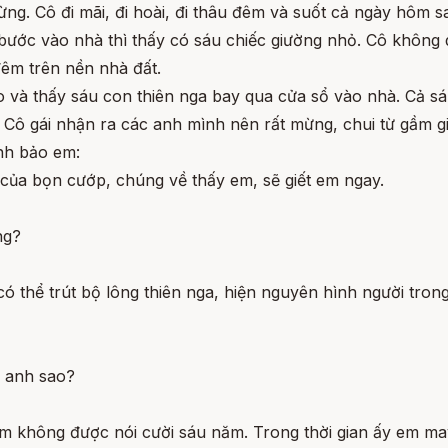
ng. Cô đi mãi, đi hoài, đi thâu đêm và suốt cả ngày hôm sa
i, bước vào nhà thì thấy có sáu chiếc giường nhỏ. Cô không
êm trên nền nhà đất.
xào và thấy sáu con thiên nga bay qua cửa sổ vào nhà. Cả s
. Cô gái nhận ra các anh mình nên rất mừng, chui từ gầm g
nh bảo em:
 của bọn cướp, chúng về thấy em, sẽ giết em ngay.
ng?
 có thể trút bộ lông thiên nga, hiện nguyên hình người tro
c anh sao?
em không được nói cười sáu năm. Trong thời gian ấy em ma