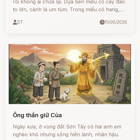
rồi không ai chữa lại. Dựa bên miếu có cây đào
to lớn, cành lá um tùm. Trong miếu có hang,
hang sâu thăm thẳm. Dưới hang có một con rắn
ST
11/06/2026
to lớn không biết ngần nào. Rắn sống lâu năm,
linh thiêng hóa hình người được.
Ông thần giữ Của
Ngày xưa, ở vùng đất Sơn Tây có hai anh em
nghèo khó nhưng sống hiền lành, nhân hậu.