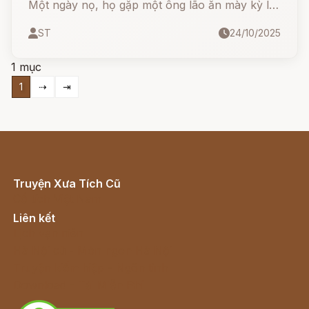
Một ngày nọ, họ gặp một ông lão ăn mày kỳ lạ
- không ai ngờ rằng, đó chính là vị Thần giữ
ST
24/10/2025
cửa kho vàng đang thử lòng người phàm...
1 mục
1
⇢
⇥
Truyện Xưa Tích Cũ
Cổ tích Việt Nam
Liên kết
Lịch vạn niên
Hà Nội cũ - Món ngon Hà Nội
Truyện kiếm hiệp - Ngôn tình
Download - Tải Miễn Phí