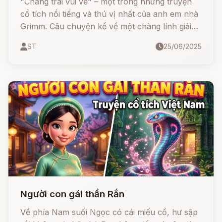
"Chàng trai vui vẻ" – một trong những truyện
cổ tích nổi tiếng và thú vị nhất của anh em nhà
Grimm. Câu chuyện kể về một chàng lính giải
ngũ nghèo khổ nhưng luôn lạc quan, hào sảng,
ST
25/06/2025
không ngại giúp đỡ người khác. Với chiếc túi
thần kỳ và một trái tim ấm áp, liệu chàng có
chạm tới thiên đường?
Người con gái thần Rắn
Về phía Nam suối Ngọc có cái miếu cổ, hư sập