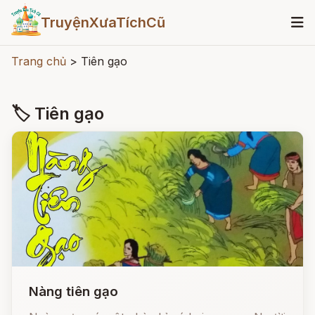
TruyệnXưaTíchCũ
Trang chủ
>
Tiên gạo
🏷 Tiên gạo
Nàng tiên gạo