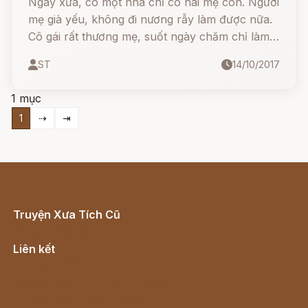
Ngày xưa, có một nhà chỉ có hai mẹ con. Người
mẹ già yếu, không đi nương rẫy làm được nữa.
Cô gái rất thương mẹ, suốt ngày chăm chỉ làm
lụng nuôi mẹ già.
ST
14/10/2017
1 mục
1
⇢
⇥
Truyện Xưa Tích Cũ
Cổ tích Việt Nam
Liên kết
Lịch vạn niên
Hà Nội cũ - Món ngon Hà Nội
Truyện kiếm hiệp - Ngôn tình