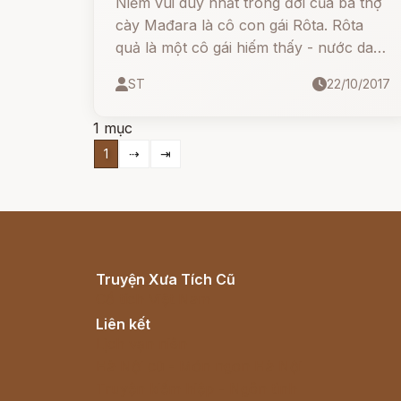
Niềm vui duy nhất trong đời của bà thợ
cày Mađara là cô con gái Rôta. Rôta
quả là một cô gái hiếm thấy - nước da
rám nắng, hay lam hay làm, tính tình
ST
22/10/2017
xởi lởi. Mới sáng ra nàng đã gặt được
gần nửa cánh đồng lúa, chiều đến, trên
1 mục
đường trở về, nàng luôn miệng ca hát.
1
⇢
⇥
Truyện Xưa Tích Cũ
Cổ tích Việt Nam
Liên kết
Lịch vạn niên
Hà Nội cũ - Món ngon Hà Nội
Truyện kiếm hiệp - Ngôn tình