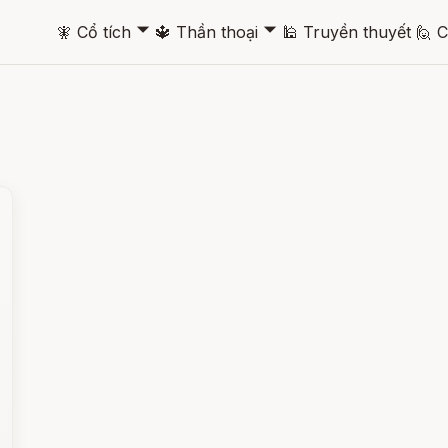
🞃
🞃
🧚
Cổ tích
🔱
Thần thoại
🕌
Truyền thuyết
🙋
C