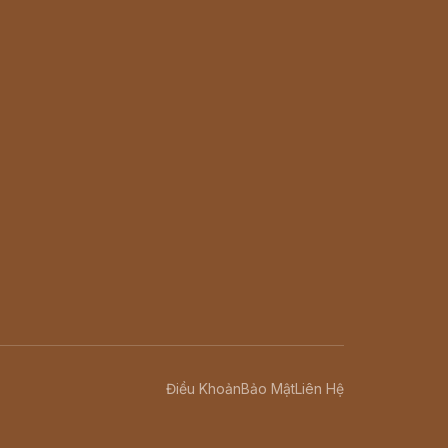
Điều Khoản
Bảo Mật
Liên Hệ