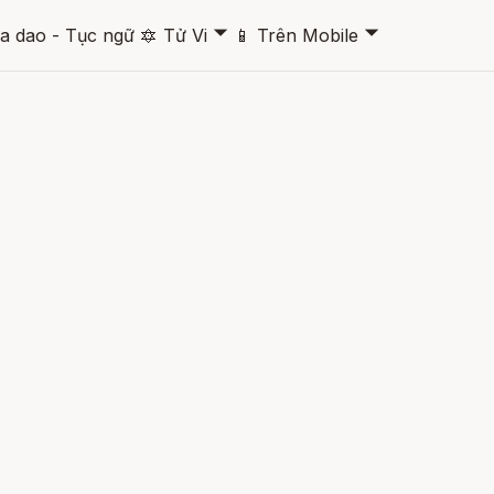
🞃
🞃
a dao - Tục ngữ
🔯
Tử Vi
📱
Trên Mobile