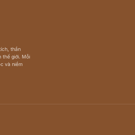
ích, thần
 thế giới. Mỗi
c và niềm