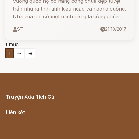
Vương quốc nọ có nàng công chúa đẹp tuyệt
trần nhưng tính tình kiêu ngạo và ngông cuồng.
Nhà vua chỉ có một mình nàng là công chúa
độc nhất, khi nàng trưởng thành nhà vua muốn
ST
21/10/2017
gà nàng đi nhưng không một ai vừa lòng nàng
cả.
1 mục
1
⇢
⇥
Truyện Xưa Tích Cũ
Cổ tích Việt Nam
Liên kết
Lịch vạn niên
Hà Nội cũ - Món ngon Hà Nội
Truyện kiếm hiệp - Ngôn tình