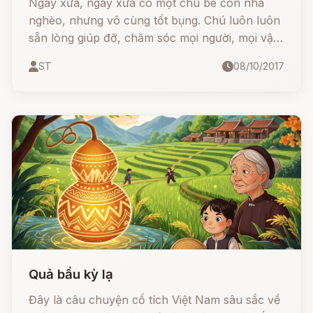
Ngày xửa, ngày xưa có một chú bé con nhà
nghèo, nhưng vô cùng tốt bụng. Chú luôn luôn
sẵn lòng giúp đỡ, chăm sóc mọi người, mọi vật
xung quanh mình. Vì thế cứ mỗi độ xuân về,
ST
08/10/2017
chim chóc lại ríu rít kéo nhau tới làm tổ, hót
vang quanh nhà chú bé.
Quả bầu kỳ lạ
Đây là câu chuyện cổ tích Việt Nam sâu sắc về