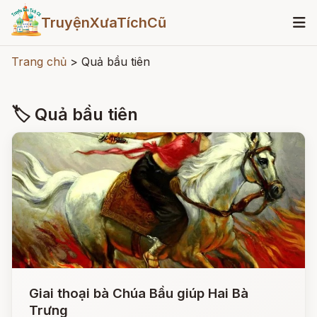
TruyệnXưaTíchCũ
Trang chủ
>
Quả bầu tiên
🏷 Quả bầu tiên
Giai thoại bà Chúa Bầu giúp Hai Bà
Trưng