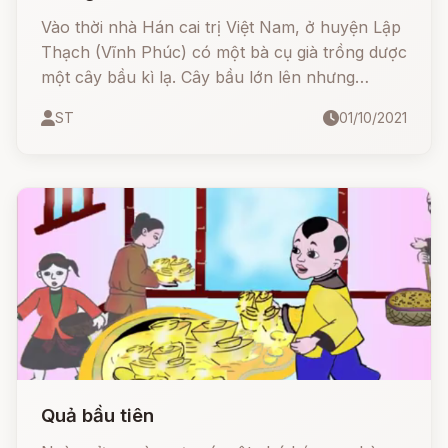
Vào thời nhà Hán cai trị Việt Nam, ở huyện Lập
Thạch (Vĩnh Phúc) có một bà cụ già trồng dược
một cây bầu kì lạ. Cây bầu lớn lên nhưng
không thấy ra hoa kết quả, dây bầu cứ nở dài
ST
01/10/2021
lan ra, lan mãi. Dây lan ra rất dài, bò lên cả núi
đồi, cứ thế mà lan đến tận huyện Sơn Dương,
tỉnh Tuyên Quang, rồi leo lên tận núi cao ở đó.
Quả bầu tiên