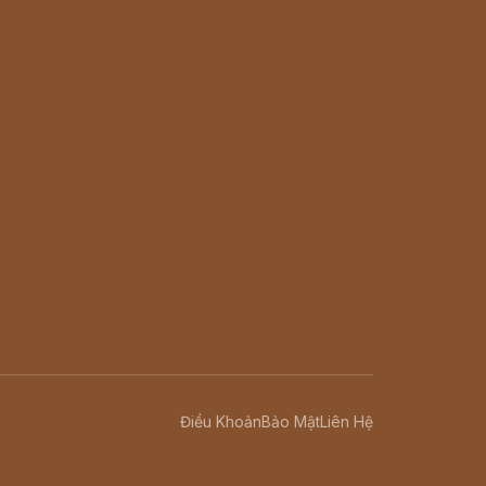
Điều Khoản
Bảo Mật
Liên Hệ