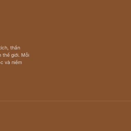
ích, thần
 thế giới. Mỗi
c và niềm