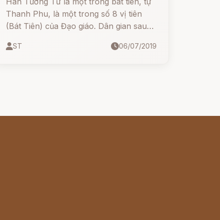
Hàn Tương Tử là một trong bát tiên, tự
Thanh Phu, là một trong số 8 vị tiên
(Bát Tiên) của Đạo giáo. Dân gian sau
này cho rằng ông là cháu của Hàn Dũ
ST
06/07/2019
thời Đường có tên gọi là Hàn Tương
(794-?). Tuy nhiên, giữa hai nhân vật
này vẫn có nhiều điểm bất đồng nên
khó có thể khẳng định Hàn Tương Tử
là Hàn Tương, bởi theo "Tân Đường
thư, quyển 73 - Tể tướng thế hệ biểu
tam thượng" cùng "Hàn bàng mộ chí
minh" thì Hàn Tương làm quan tới đại lý
thừa, chẳng phải là thần tiên.