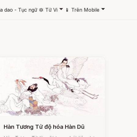
🞃
🞃
a dao - Tục ngữ
🔯
Tử Vi
📱
Trên Mobile
Hàn Tương Tử độ hóa Hàn Dũ