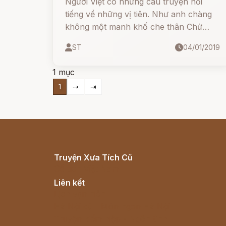
Người Việt có những câu truyện nổi
tiếng về những vị tiên. Như anh chàng
không một manh khố che thân Chử
Đồng Tử lấy công chúa Tiên Dung rồi
ST
04/01/2019
cả hai vợ chồng học đạo mà thành tiên.
1 mục
1
⇢
⇥
Truyện Xưa Tích Cũ
Cổ tích Việt Nam
Liên kết
Lịch vạn niên
Hà Nội cũ - Món ngon Hà Nội
Truyện kiếm hiệp - Ngôn tình