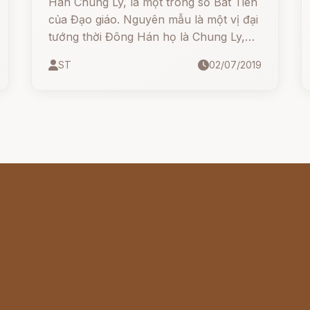
Hán Chung Ly, là một trong số Bát Tiên
của Đạo giáo. Nguyên mẫu là một vị đại
tướng thời Đông Hán họ là Chung Ly,
tên là Quyền, hiệu Vân Phòng tử, bình
ST
02/07/2019
sinh ông tự xưng là "Thiên hạ đô tản
Hán Chung Li Quyền".