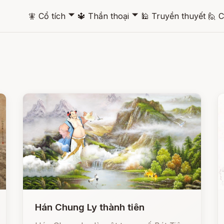
🞃
🞃
🧚
Cổ tích
🔱
Thần thoại
🕌
Truyền thuyết
🙋
C
Hán Chung Ly thành tiên