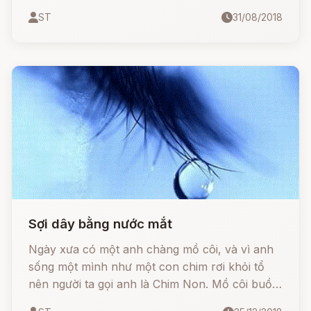
chậm trễ của các vị thần Olympe.
ST
31/08/2018
Sợi dây bằng nước mắt
Ngày xưa có một anh chàng mồ côi, và vì anh
sống một mình như một con chim rơi khỏi tổ
nên người ta gọi anh là Chim Non. Mồ côi buồn
thật! Có sự sỉ nhục và hắt hủi nào mà anh