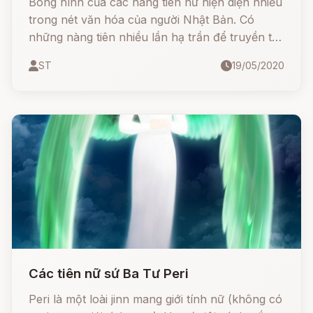
Bóng hình của các nàng tiên nữ hiện diện nhiều
trong nét văn hóa của người Nhật Bản. Có
những nàng tiên nhiều lần hạ trần để truyền tải
thông điệp đến loài người, hay để dẫn đường
ST
19/05/2020
cho linh hồn những người đã khuất về trời, về
điểm này thì vai trò của tiên nữ rất giống với các
thiên thần của phương Tây.
Các tiên nữ sứ Ba Tư Peri
Peri là một loài jinn mang giới tính nữ (không có