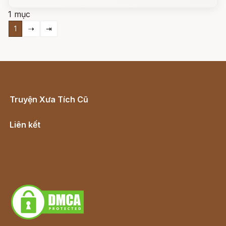
1 mục
1
⇢
⇥
Truyện Xưa Tích Cũ
Cổ tích Việt Nam
Liên kết
Lịch vạn niên
Hà Nội cũ - Món ngon Hà Nội
Truyện kiếm hiệp - Ngôn tình
Download - Tải Miễn Phí