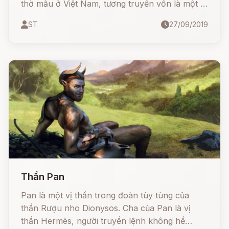
thờ mẫu ở Việt Nam, tương truyền vốn là một vị
tiên nữ trên Thiên phủ giáng trần, được sinh ra
ST
27/09/2019
trong một gia đình họ Vũ tại làng cổ Gia Viên,
Hải Phòng ngày nay.
Thần Pan
Pan là một vị thần trong đoàn tùy tùng của
thần Rượu nho Dionysos. Cha của Pan là vị
thần Hermès, người truyền lệnh không hề