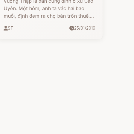
Vương Thập là dân cùng đinh ở xứ Cao
Uyên. Một hôm, anh ta vác hai bao
muối, định đem ra chợ bán trốn thuế.
Dọc đường gặp hai người bận áo nẹp
ST
25/01/2019
vàng. Vương Thập hoảng hồn, ngỡ đó
là bọn lính chận xét bắt, anh ta quỳ
xuống xin tha tội.