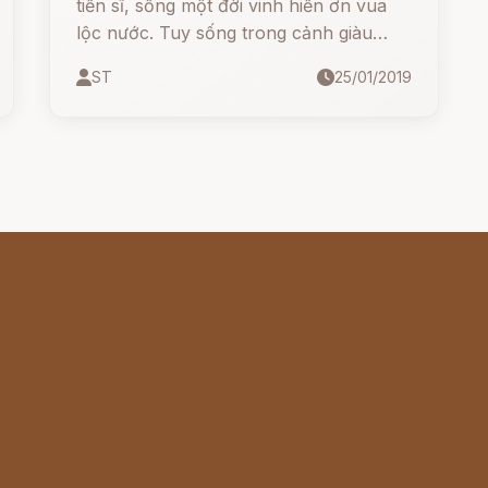
tiến sĩ, sống một đời vinh hiển ơn vua
lộc nước. Tuy sống trong cảnh giàu
sang nhưng ông tiến sĩ này thường
ST
25/01/2019
vương vấn nỗi buồn riêng.