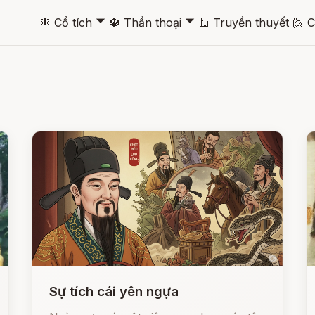
🞃
🞃
🧚
Cổ tích
🔱
Thần thoại
🕌
Truyền thuyết
🙋
C
Sự tích cái yên ngựa