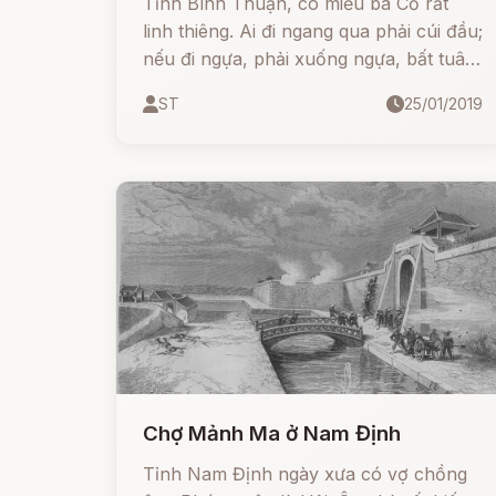
Tỉnh Bình Thuận, có miễu bà Cố rất
linh thiêng. Ai đi ngang qua phải cúi đầu;
nếu đi ngựa, phải xuống ngựa, bất tuân
thì hộc máu.
ST
25/01/2019
Chợ Mảnh Ma ở Nam Định
Tỉnh Nam Định ngày xưa có vợ chồng