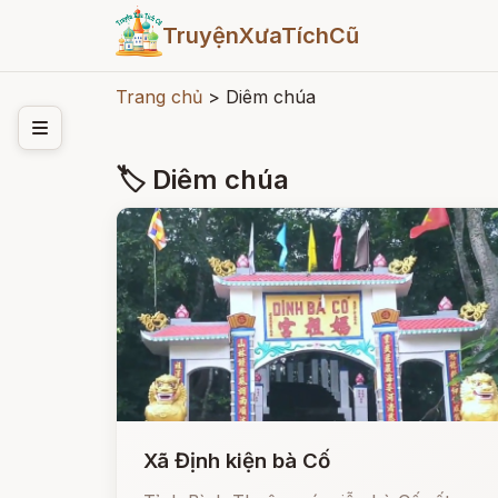
TruyệnXưaTíchCũ
Trang chủ
>
Diêm chúa
🏷 Diêm chúa
Xã Định kiện bà Cố