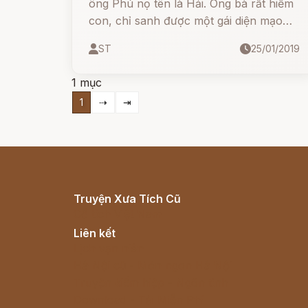
ông Phú nọ tên là Hải. Ông bà rất hiếm
con, chỉ sanh được một gái diện mạo
xinh đẹp.
ST
25/01/2019
1 mục
1
⇢
⇥
Truyện Xưa Tích Cũ
Cổ tích Việt Nam
Liên kết
Lịch vạn niên
Hà Nội cũ - Món ngon Hà Nội
Truyện kiếm hiệp - Ngôn tình
Download - Tải Miễn Phí