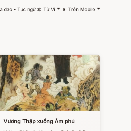
🞃
🞃
a dao - Tục ngữ
🔯
Tử Vi
📱
Trên Mobile
Vương Thập xuống Âm phủ