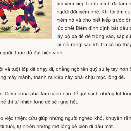
tìm xem kiếp trước mình đã làm n
người đời biếm nhẻ. Khi tới âm cu
niềm nở và cho biết kiếp trước ôn
lúc chết Diêm đình định bắt đầu 
lấy bộ da dê để tròng vào, sắp s
lại nói rằng: sau khi tra sổ bộ t
 người được đỗ đạt hiển vinh.
 vã tuột lớp dê chạy đi, chẳng ngờ tên quỷ sứ lẹ tay hơn 
ưng mấy mảnh, thành ra kiếp này phải chịu mọc lông dê.
hỏi Diêm chúa phải làm cách nào để gột sạch những lốt lôn
ế thì tự nhiên lông dê sẽ rụng hết.
g lo việc thiện; cứu giúp những người nghèo khó, khuyên răn
 tuổi, tự nhiên những mớ lông dê biến đi đâu mất.