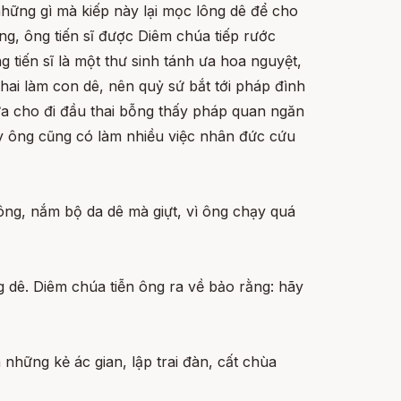
hững gì mà kiếp này lại mọc lông dê để cho
ng, ông tiến sĩ được Diêm chúa tiếp rước
g tiến sĩ là một thư sinh tánh ưa hoa nguyệt,
thai làm con dê, nên quỷ sứ bắt tới pháp đình
ửa cho đi đầu thai bỗng thấy pháp quan ngăn
hấy ông cũng có làm nhiều việc nhân đức cứu
ông, nắm bộ da dê mà giựt, vì ông chạy quá
g dê. Diêm chúa tiễn ông ra về bảo rằng: hãy
 những kẻ ác gian, lập trai đàn, cất chùa