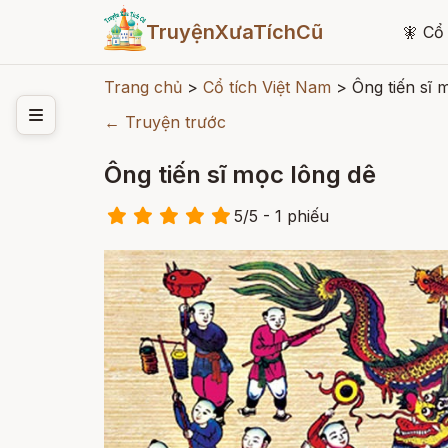
TruyệnXưaTíchCũ
🧚
Cổ 
Trang chủ
>
Cổ tích Việt Nam
>
Ông tiến sĩ 
← Truyện trước
Ông tiến sĩ mọc lông dê
5
/
5
- 1
phiếu