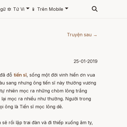
🞃
🞃
ngữ
🔯
Tử Vi
📱
Trên Mobile
Truyện sau →
25-01-2019
 đã đỗ
tiến sĩ
, sống một đời vinh hiển ơn vua
iàu sang nhưng ông tiến sĩ này thường vương
g tự nhiên mọc ra những chòm lông trắng
 lại mọc ra nhiều như thường. Người trong
i ông là Tiến sĩ mọc lông dê.
sẽ rồi lập trai đàn và đi thiếp xuống âm ty,