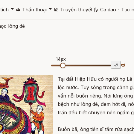
🞃
🞃
tích
🔱
Thần thoại
🕌
Truyền thuyết
🙋
Ca dao - Tục 
mọc lông dê
14px
🖶
🌙
Tại đất Hiệp Hữu có người họ Lê
lộc nước. Tuy sống trong cảnh g
vấn nỗi buồn riêng. Nơi lưng ôn
bệch như lông dê, đem hớt đi, nó
trấn đều biết chuyện nên ngầm gọ
Buồn bã, ông tiến sĩ tắm rửa sạch 