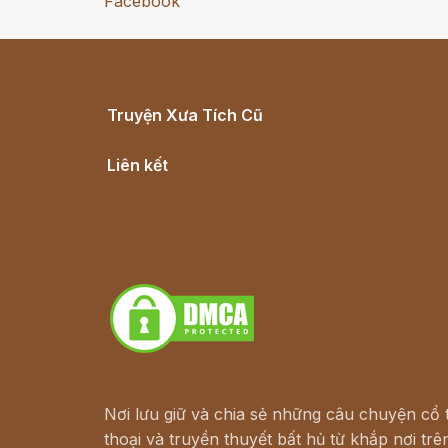
Facebook
Truyện Xưa Tích Cũ
Cổ tích Việt Nam
Liên kết
Lịch vạn niên
Hà Nội cũ - Món ngon Hà Nội
Truyện kiếm hiệp - Ngôn tình
Download - Tải Miễn Phí
Nơi lưu giữ và chia sẻ những câu chuyện cổ t
thoại và truyền thuyết bất hủ từ khắp nơi trên