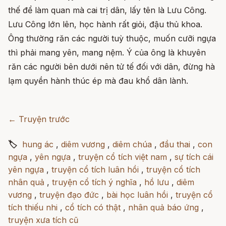
thế để làm quan mà cai trị dân, lấy tên là Lưu Công.
Lưu Công lớn lên, học hành rất giỏi, đậu thủ khoa.
Ông thường răn các người tuỳ thuộc, muốn cưỡi ngựa
thì phải mang yên, mang nệm. Ý của ông là khuyên
răn các người bên dưới nên tử tế đối với dân, đừng hà
lạm quyền hành thúc ép mà đau khổ dân lành.
← Truyện trước
🏷
hung ác
,
diêm vương
,
diêm chúa
,
đầu thai
,
con
ngựa
,
yên ngựa
,
truyện cổ tích việt nam
,
sự tích cái
yên ngựa
,
truyện cổ tích luân hồi
,
truyện cổ tích
nhân quả
,
truyện cổ tích ý nghĩa
,
hồ lưu
,
diêm
vương
,
truyện đạo đức
,
bài học luân hồi
,
truyện cổ
tích thiếu nhi
,
cổ tích có thật
,
nhân quả báo ứng
,
truyện xưa tích cũ