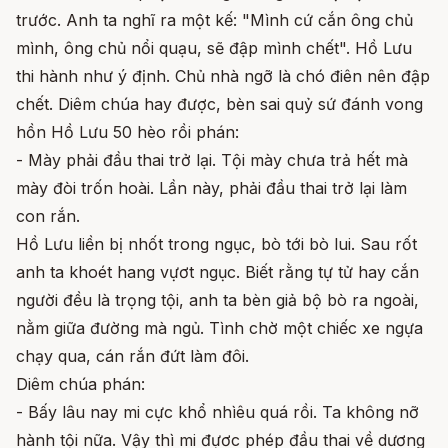
trước. Anh ta nghĩ ra một kế: "Mình cứ cắn ông chủ
mình, ông chủ nổi quạu, sẽ đập mình chết". Hồ Lưu
thi hành như ý định. Chủ nhà ngỡ là chó điên nên đập
chết. Diêm chúa hay được, bèn sai quỷ sứ đánh vong
hồn Hồ Lưu 50 hèo rồi phán:
- Mày phải đầu thai trở lại. Tội mày chưa trả hết mà
mày đòi trốn hoài. Lần này, phải đầu thai trở lại làm
con rắn.
Hồ Lưu liền bị nhốt trong ngục, bò tới bò lui. Sau rốt
anh ta khoét hang vựơt ngục. Biết rằng tự tử hay cắn
người đều là trọng tội, anh ta bèn giả bộ bò ra ngoài,
nằm giữa đường mà ngủ. Tình chờ một chiếc xe ngựa
chạy qua, cán rắn đứt làm đôi.
Diêm chúa phán:
- Bấy lâu nay mi cực khổ nhìêu quá rồi. Ta không nỡ
hành tội nữa. Vậy thì mi đựơc phép đầu thai về dương