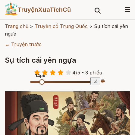
TruyệnXưaTíchCũ
Trang chủ
>
Truyện cổ Trung Quốc
>
Sự tích cái yên
ngựa
← Truyện trước
Sự tích cái yên ngựa
4
/
5
- 3
phiếu
14px
🖶
🌙