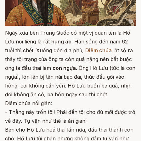
Ngày xưa bên Trung Quốc có một vị quan tên là Hồ
Lưu nổi tiếng là rất
hung ác
. Hắn sóng đến năm 62
tuổi thì chết. Xuống đến địa phủ,
Diêm chúa
lật sổ ra
thấy tội trạng của ông ta còn quá nặng nên bắt buộc
ông ta đầu thai làm
con ngựa
. Ông Hồ Lưu (tức là con
ngựa), lớn lên bị tên nài bạc đãi, thúc đầu gối vào
hông, cỡi không cần yên. Hồ Lưu buồn bã quá, nhịn
đói không ăn cỏ, ba bốn ngày sau thì chết.
Diêm chúa nổi giận:
- Thằng này trốn tội! Phải đền tội cho đủ mới được trở
về đây. Tự vận như thế là ăn gian!
Bèn cho Hồ Lưu hoá thai lần nữa, đầu thai thành con
chó. Hồ Lưu tủi phận nhưng không dám tự vận như