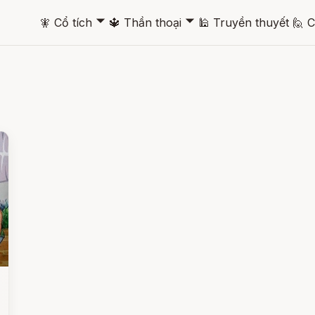
🞃
🞃
🧚
Cổ tích
🔱
Thần thoại
🕌
Truyền thuyết
🙋
C