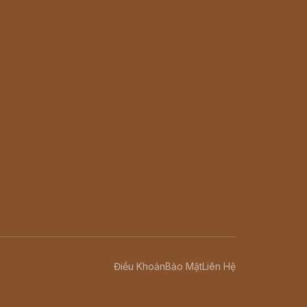
Điều Khoản
Bảo Mật
Liên Hệ