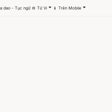
🞃
🞃
a dao - Tục ngữ
🔯
Tử Vi
📱
Trên Mobile