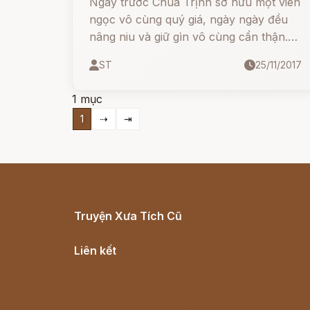
Ngày trước Chúa Trịnh sở hữu một viên
ngọc vô cùng quý giá, ngày ngày đều
nâng niu và giữ gìn vô cùng cẩn thận.
Và trong một buổi tiệc, nhân dịp có
ST
25/11/2017
nhiều quan thần trong triều tới tham gia,
Chúa liền đem ngọc quý của mình ra để
1 mục
khoe khoang.
1
⇢
⇥
Truyện Xưa Tích Cũ
Cổ tích Việt Nam
Liên kết
Lịch vạn niên
Hà Nội cũ - Món ngon Hà Nội
Truyện kiếm hiệp - Ngôn tình