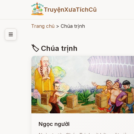
TruyệnXưaTíchCũ
Trang chủ
>
Chúa trịnh
🏷 Chúa trịnh
Ngọc người