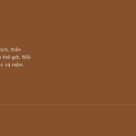
ích, thần
 thế giới. Mỗi
c và niềm