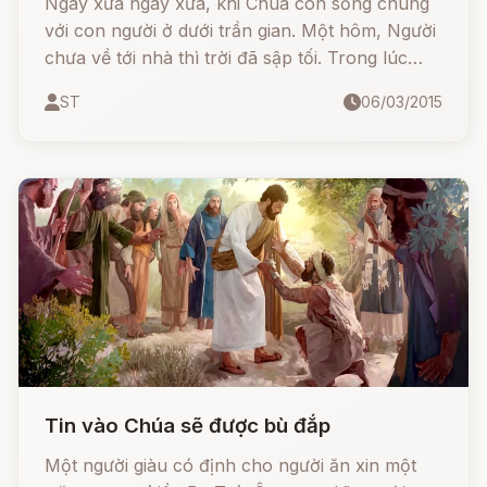
Ngày xửa ngày xưa, khi Chúa còn sống chung
với con người ở dưới trần gian. Một hôm, Người
chưa về tới nhà thì trời đã sập tối. Trong lúc
mệt mỏi, Người đứng trước hai căn nhà đối diện
ST
06/03/2015
nhau, một căn thì to và đẹp, còn căn kia nhỏ
bé, xấu xí. Căn nhà to đẹp là của người giàu,
còn căn nhỏ bé kia là của người nghèo. Người
nghĩ: "Ta phải năn nỉ người giàu để ngủ qua
đêm vậy!". Khi nghe tiếng gõ cửa, người giàu
mở cửa sổ ra ngó và hỏi người lạ cần gì. Chúa
đáp: - Cho tôi xin ngủ qua đêm. Người giàu liếc
nhìn người lữ hành từ đầu tới chân. Vì Chúa ăn
mặc giản dị và không có nhiều tiền rủng rẻng
trong túi, người giàu lắc đầu nói:
Tin vào Chúa sẽ được bù đắp
Một người giàu có định cho người ăn xin một