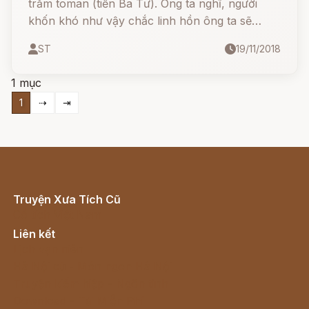
trăm toman (tiền Ba Tư). Ông ta nghĩ, người
khốn khó như vậy chắc linh hồn ông ta sẽ
không thuộc về Chúa nữa.
ST
19/11/2018
1 mục
1
⇢
⇥
Truyện Xưa Tích Cũ
Cổ tích Việt Nam
Liên kết
Lịch vạn niên
Hà Nội cũ - Món ngon Hà Nội
Truyện kiếm hiệp - Ngôn tình
Download - Tải Miễn Phí