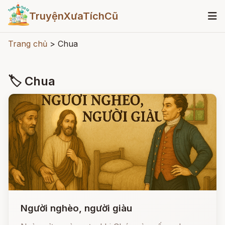
TruyệnXưaTíchCũ
Trang chủ
>
Chua
🏷 Chua
Người nghèo, người giàu