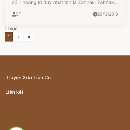
có 1 hoàng tử duy nhất tên là Zahhak. Zahhak
trông rất đẹp trai tuấn tú, tuy vậy thể chất lại
ST
29/12/2019
yếu đuối, tính tình cũng nhu mì, không phù
hợp để làm bậc quân vương.
1 mục
1
⇢
⇥
Truyện Xưa Tích Cũ
Cổ tích Việt Nam
Liên kết
Lịch vạn niên
Hà Nội cũ - Món ngon Hà Nội
Truyện kiếm hiệp - Ngôn tình
Download - Tải Miễn Phí