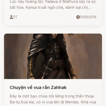
Lúc này hoàng tộc Yadava ở Mathura sảy ra sự
bất hòa. Kansa truất ngôi cha, đánh bại chị
mình là bà Devaki, cùng chồng bà là Vasu-
ST
11/09/2019
deva.
Chuyện về vua rắn Zahhak
Đây là một bạo chúa nổi tiếng trong thần thoại
Ba-tư.Xưa kia, có vị vua tên là Merdas. Nhà vua