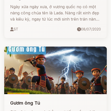
Ngày xửa ngày xưa, ở vương quốc nọ có một
nàng công chúa tên là Lada. Nàng rất xinh đẹp
và kiêu kỳ, ngay từ lúc mới sinh trên trán nàng
đã có một ngôi sao vàng chói lọi. Cha của Lada
ST
08/07/2020
- nhà vua Hostivít - đã già, Ngài là một ông vua
nhân từ nhưng cũng rất nhu nhược.
Gươm ông Tú