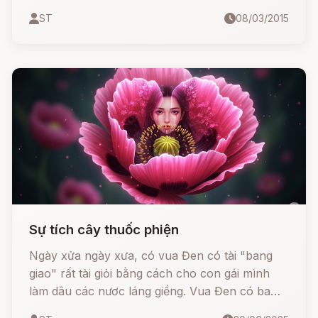
phó vương của bà Trưng Trắc (Trưng Vương)
ST
08/03/2015
trong cuộc khởi nghĩa mang tên Hai Bà.
Sự tích cây thuốc phiện
Ngày xửa ngày xưa, có vua Đen có tài "bang
giao" rất tài giỏi bằng cách cho con gái mình
làm dâu các nươc láng giềng. Vua Đen có ba
người con gái, đặt tên là công chúa Cả, công