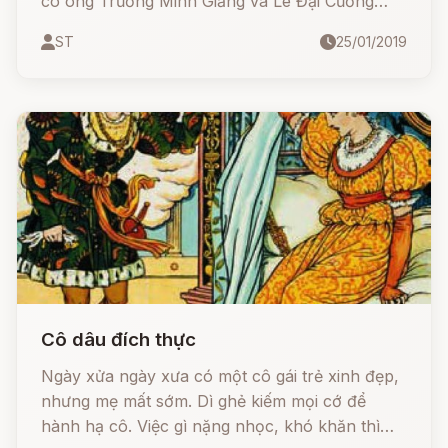
có ông Trương Minh Giảng và Lê Đại Cương
theo lịnh vua đem quân vào đất Cao Miên để
ST
25/01/2019
đánh đuổi quân Xiêm La theo lời vua Cao Miên
là Quốc vương Nặc Ông Chân cầu cứu với triều
đình Huế.
Cô dâu đích thực
Ngày xửa ngày xưa có một cô gái trẻ xinh đẹp,
nhưng mẹ mất sớm. Dì ghẻ kiếm mọi cớ để
hành hạ cô. Việc gì nặng nhọc, khó khăn thì