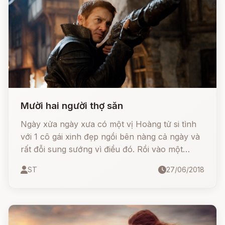
Mười hai người thợ săn
Ngày xửa ngày xưa có một vị Hoàng tử si tình
với 1 cô gái xinh đẹp ngồi bên nàng cả ngày và
rất đỗi sung sướng vì điều đó. Rồi vào một
ngày, chàng nhận tin vua cha ốm nặng muốn
ST
27/06/2018
gặp mặt chàng trước khi nhắm mắt.