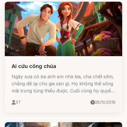
Ai cứu công chúa
Ngày xưa có ba anh em nhà kia, cha chết sớm,
chẳng để lại cho gia sản gì. Họ không thể sống
mãi trong túng thiếu được. Cuối cùng họ quyết
định chia tay nhau mỗi người đi một phương để
ST
28/10/2018
tìm kế sinh nhai