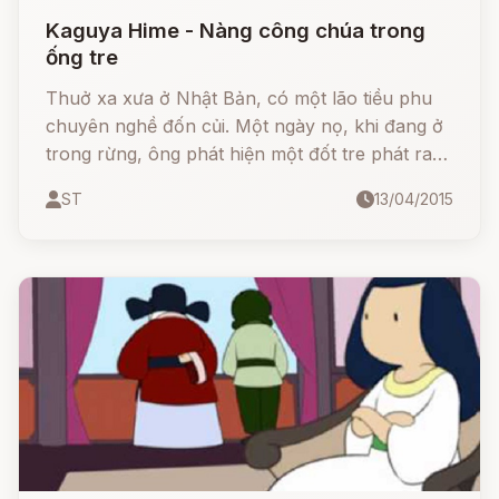
Kaguya Hime - Nàng công chúa trong
ống tre
Thuở xa xưa ở Nhật Bản, có một lão tiều phu
chuyên nghề đốn củi. Một ngày nọ, khi đang ở
trong rừng, ông phát hiện một đốt tre phát ra
những tia sáng vàng rực rỡ. Hiếu kì, ông đến
ST
13/04/2015
gần nhìn cho rõ. Trong đốt tre phát sáng ấy là
một bé gái nhỏ rất đáng iu. Vợ chồng ông vốn
không con cái nên ông bèn bế đứa trẻ về nhà
và nuôi nấng yêu thương. Họ đặt tên cho bé là
Kaguya Hime. Vào thời gian đó, cứ mỗi lần ông
lên rừng thì đốn củi đến đâu, vàng ào ào tuôn
ra đến đấy. Chẳng mấy chốc mà vợ chồng ông
trở nên giàu có.