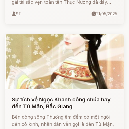
gái tài sắc vẹn toàn tên Thục Nương đã dấy
binh khởi nghĩa, trở thành danh tướng lẫy lừng
ST
21/05/2025
trong cuộc khởi nghĩa Hai Bà Trưng. Với cặp
song kiếm và tinh thần quật cường, bà lập nên
nhiều chiến công hiển hách và được dân gian
tôn kính là Bát Nàn Công Chúa.
Sự tích về Ngọc Khanh công chúa hay
đền Từ Mận, Bắc Giang
Bên dòng sông Thương êm đềm có một ngôi
đến cổ kính, nhân dân vẫn gọi là đền Từ Mận,