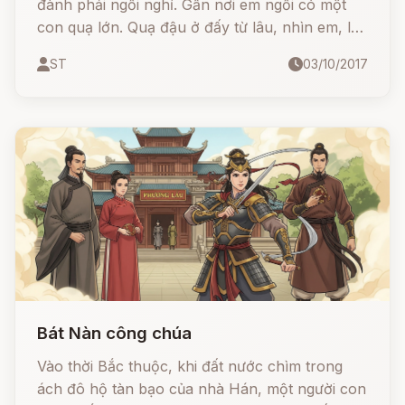
đành phải ngồi nghỉ. Gần nơi em ngồi có một
con quạ lớn. Quạ đậu ở đấy từ lâu, nhìn em, lắc
đầu rồi cất tiếng kêu: "Quạ! Quạ! Quạ! Quạ!"
ST
03/10/2017
Quạ không thể nói rõ hơn được nữa, nhưng có
vẻ lưu ý đến cô bé và hỏi em đi đâu một mình
như vậy. Giécđa nghe rất rõ hai tiếng "một
mình"
Bát Nàn công chúa
Vào thời Bắc thuộc, khi đất nước chìm trong
ách đô hộ tàn bạo của nhà Hán, một người con