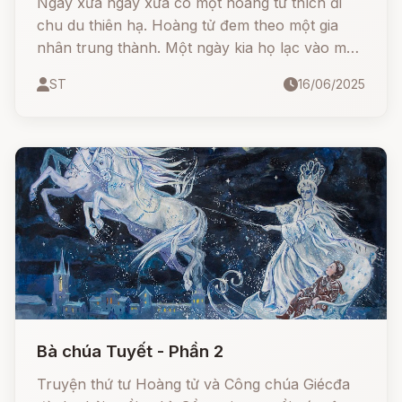
Ngày xửa ngày xưa có một hoàng tử thích đi
chu du thiên hạ. Hoàng tử đem theo một gia
nhân trung thành. Một ngày kia họ lạc vào một
khu rừng rậm. Trời đã chập choạng tối mà họ
ST
16/06/2025
vẫn không nhìn thấy một ngôi nhà nào, họ lo
tối không biết ngủ ở đâu. Đang đi thì thoáng
thấy bóng một người con gái, nhìn theo thấy cô
đang đi về hướng một căn nhà nhỏ, hoàng tử
rảo bước theo sau.
Bà chúa Tuyết - Phần 2
Truyện thứ tư Hoàng tử và Công chúa Giécđa