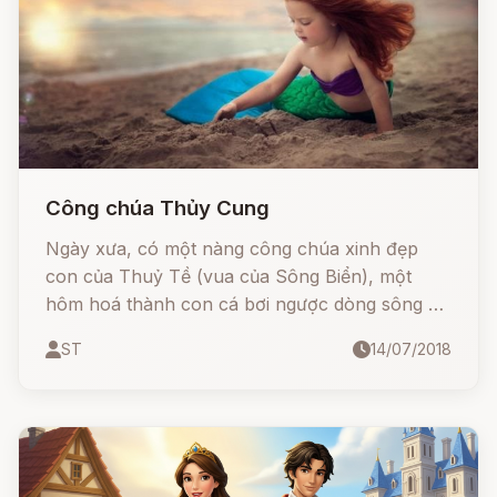
Công chúa Thủy Cung
Ngày xưa, có một nàng công chúa xinh đẹp
con của Thuỷ Tề (vua của Sông Biển), một
hôm hoá thành con cá bơi ngược dòng sông để
du ngoạn. Chẳng may, cá mắc phải lưới của một
ST
14/07/2018
người thuyền chài. Cá công chúa bị bắt, thả vào
gầm thuyền, bị đói cả ngày không có gì ăn.
May có người con trai ông thuyền chài ngồi ăn
làm rớt cơm xuống, cá công chúa mới khỏi chết
đói.