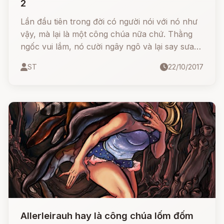
2
Lần đầu tiên trong đời có người nói với nó như
vậy, mà lại là một công chúa nữa chứ. Thằng
ngốc vui lắm, nó cười ngây ngô và lại say sưa
nói với công chúa về những bông hoa... Những
ST
22/10/2017
ngày sau đó ngày nào công chúa cũng đến
vườn hoa của thằng ngốc.
Allerleirauh hay là công chúa lốm đốm