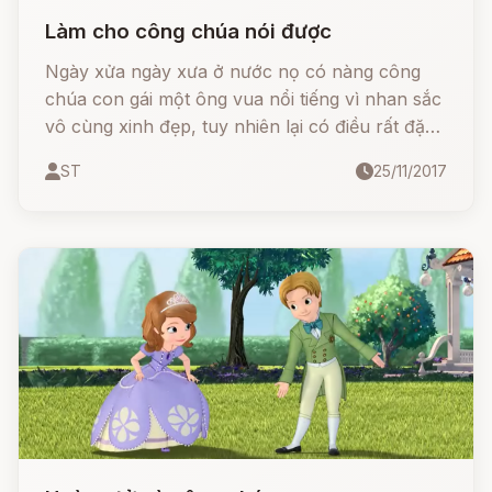
Làm cho công chúa nói được
Ngày xửa ngày xưa ở nước nọ có nàng công
chúa con gái một ông vua nổi tiếng vì nhan sắc
vô cùng xinh đẹp, tuy nhiên lại có điều rất đặc
biệt là nàng công chúa này lại rất ít điều và ít
ST
25/11/2017
lời, bình thường lời nói cũng rất hà tiện. Chỉ trừ
những trường hợp thật sự cần thiết, chứ rất ít
khi nàng chịu chủ động nói chuyện với ai.