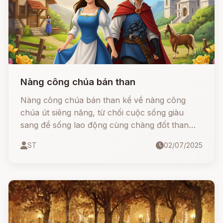
Nàng công chúa bán than
Nàng công chúa bán than kể về nàng công
chúa út siêng năng, từ chối cuộc sống giàu
sang để sống lao động cùng chàng đốt than
hiền lành. Bị vua cha đuổi khỏi cung, nàng vẫn
ST
02/07/2025
không nản chí, dùng chính đôi tay và trái tim
chăm chỉ để gây dựng cơ nghiệp, chữa lành
cho ngựa mù, phát hiện ra mỏ vàng và dựng
nên tòa nhà lộng lẫy hơn cả cung điện.