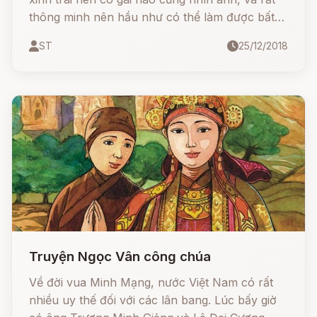
thông minh nên hầu như có thể làm được bất
cứ việc gì trên đời. Vì thế hoàng đế cho gọi anh
ST
25/12/2018
tới, bảo anh xây một cung điện mới với cột sơn
son và mái thếp vàng.
Truyện Ngọc Vân công chúa
Về đời vua Minh Mạng, nước Việt Nam có rất
nhiều uy thế đối với các lân bang. Lúc bấy giờ