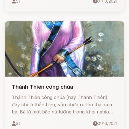
ST
01/10/2021
được nhiều chiến công. Công chúa Vương Tiên
được thờ phụng tại đền Sậy, Trường Yên, Ninh
Bình.
Thánh Thiên công chúa
Thánh Thiên công chúa (hay Thánh Thiên),
đây chỉ là thần hiệu, vẫn chưa rõ tên thật của
bà. Bà là một bậc nữ tướng trong khởi nghĩa
Hai Bà Trưng (năm 40 - 43 sau Công nguyên).
ST
01/10/2021
Theo thần tích đình Ngọc Lâm (nay là thôn