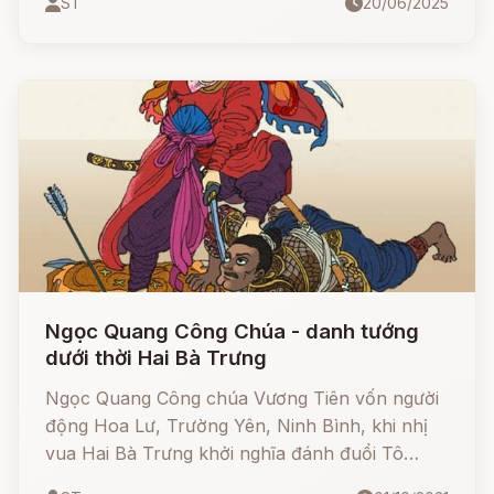
ST
20/06/2025
chúa Hai và công chúa Ba. Công chúa Hai và
Ba là người xinh đẹp nên đã có chồng là hoàng
tử nước lân bang và sống rất giàu sang sung
sướng.
Ngọc Quang Công Chúa - danh tướng
dưới thời Hai Bà Trưng
Ngọc Quang Công chúa Vương Tiên vốn người
động Hoa Lư, Trường Yên, Ninh Bình, khi nhị
vua Hai Bà Trưng khởi nghĩa đánh đuổi Tô
Định, nàng theo hai bà vào sanh ra tử, lập