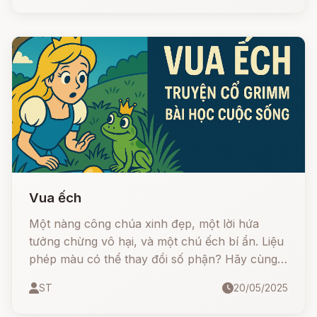
Nghè thờ bà. Hàng năm, nhân dân vẫn hương
khói thờ phụng Lê Chân vị nữ anh hùng, người
có công xây dựng và bảo vệ vùng biển Đông
Bắc của Tổ quốc.
Vua ếch
Một nàng công chúa xinh đẹp, một lời hứa
tưởng chừng vô hại, và một chú ếch bí ẩn. Liệu
phép màu có thể thay đổi số phận? Hãy cùng
lắng nghe câu chuyện đầy kỳ diệu này để khám
ST
20/05/2025
phá bài học sâu sắc về lòng trung thực và sự
biến đổi!