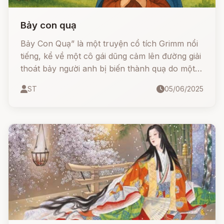
Bảy con quạ
Bảy Con Quạ” là một truyện cổ tích Grimm nổi
tiếng, kể về một cô gái dũng cảm lên đường giải
thoát bảy người anh bị biến thành quạ do một
lời nguyền từ cha. Truyện mang đậm giá trị tình
ST
05/06/2025
cảm gia đình, lòng dũng cảm và sự hy sinh, là
một hành trình gian nan nhưng đầy cảm động
của cô gái nhỏ khi băng qua mặt trời, mặt trăng,
những vì sao và cả ngọn núi thủy tinh để cứu
lấy các anh.