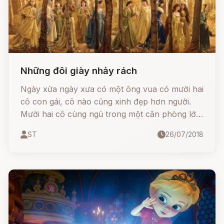
Những đôi giày nhảy rách
Ngày xửa ngày xưa có một ông vua có mười hai
cô con gái, cô nào cũng xinh đẹp hơn người.
Mười hai cô cùng ngủ trong một căn phòng lớn,
giường kê liền nhau thành một dãy. Tối tối, khi
ST
26/07/2018
các cô đi ngủ, vua thân chinh đóng cửa, cài
then rất cẩn thận.