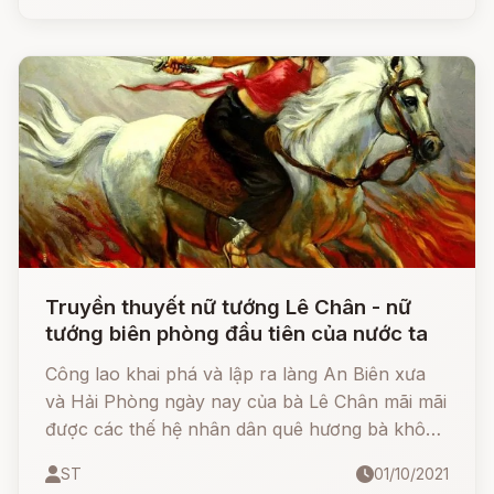
Ngọc Lâm, xã Tân Mỹ, huyện Yên Dũng, tỉnh
Bắc Giang) tì bà có biệt danh là Nàng Chủ. Bà là
người làng Bích Uyển, phủ Kinh Môn (nay
thuộc tỉnh Hải Dương).
Truyền thuyết nữ tướng Lê Chân - nữ
tướng biên phòng đầu tiên của nước ta
Công lao khai phá và lập ra làng An Biên xưa
và Hải Phòng ngày nay của bà Lê Chân mãi mãi
được các thế hệ nhân dân quê hương bà không
bao giờ quên. Tại trang An Biên xưa, nay là phố
ST
01/10/2021
An Biên, thành phố Hải Phòng, vẫn còn có Đền