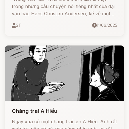
trong những câu chuyện nổi tiếng nhất của đại
văn hào Hans Christian Andersen, kể về một
nàng tiên cá nhỏ bé sống dưới đáy đại dương,
ST
11/06/2025
đã hy sinh tất cả để theo đuổi tình yêu với
hoàng tử loài người.
Chàng trai A Hiếu
Ngày xưa có một chàng trai tên A Hiếu. Anh rất
xinh trai nên cô gái nào cũng nhìn anh, và rất