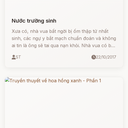
Nước trường sinh
Xưa có, nhà vua bất ngời bị ốm thập tử nhất
sinh, các ngự y bắt mạch chuẩn đoán và không
ai tin là ông sẽ tai qua nạn khỏi. Nhà vua có ba
người con trai, cả ba anh em đều buồn rầu về
ST
22/10/2017
chuyện đó, kéo nhau ra vườn thượng uyển
ngồi khóc.