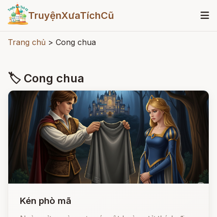
TruyệnXưaTíchCũ
Trang chủ
>
Cong chua
🏷 Cong chua
Kén phò mã