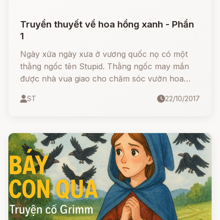
Truyền thuyết về hoa hồng xanh - Phần
1
Ngày xửa ngày xưa ở vương quốc nọ có một
thằng ngốc tên Stupid. Thằng ngốc may mắn
được nhà vua giao cho chăm sóc vườn hoa
hồng của hoàng cung. Nhà vua có một cô công
ST
22/10/2017
chúa rất xinh tên Rose. Công chúa rất thích
hoa hồng nên yêu cầu thằng ngốc mỗi ngày
hãy mang cho mình một bó hoa hồng thật đẹp.
Tuy nhiên thằng ngốc không biết bó hoa thế
nào cả. Nó bèn xin với công chúa: