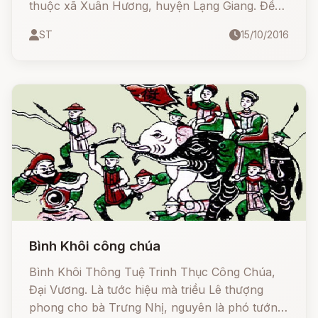
thuộc xã Xuân Hương, huyện Lạng Giang. Đền
là trung tâm sinh hoạt văn hoá tín ngưỡng, nơi
ST
15/10/2016
tôn thờ người có công với dân với nước. Ngôi
đền thờ Ngọc Khanh công chúa và chồng là
Phạm Đức Hóa, con trai vị khai quốc công thần
Phạm Văn Liêu, đã có nhiều công lao theo Lê
Lợi và nghĩa quân Lam Sơn gây dựng phong
trào kháng chiến chống quân Minh ngay từ
những ngày đầu.
Bình Khôi công chúa
Bình Khôi Thông Tuệ Trinh Thục Công Chúa,
Đại Vương. Là tước hiệu mà triều Lê thượng
phong cho bà Trưng Nhị, nguyên là phó tướng,