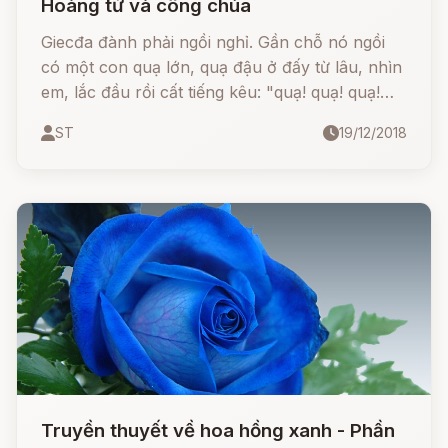
Hoàng tử và công chúa
Giecđa đành phải ngồi nghỉ. Gần chỗ nó ngồi
có một con quạ lớn, quạ đậu ở đấy từ lâu, nhìn
em, lắc đầu rồi cất tiếng kêu: "quạ! quạ! quạ!
quạ!" quạ không thể nói rõ hơn được nữa,
ST
19/12/2018
nhưng tỏ ra lưu ý đến cô bé và hỏi nó đi đâu
một mình như vậy.
Truyền thuyết về hoa hồng xanh - Phần