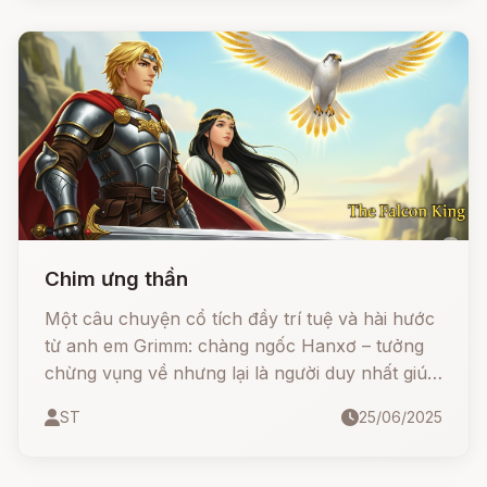
Chim ưng thần
Một câu chuyện cổ tích đầy trí tuệ và hài hước
từ anh em Grimm: chàng ngốc Hanxơ – tưởng
chừng vụng về nhưng lại là người duy nhất giúp
công chúa khỏi bệnh, vượt qua thử thách, đánh
ST
25/06/2025
lừa nhà vua tham lam và cuối cùng cưới được
công chúa, lên ngôi vua.