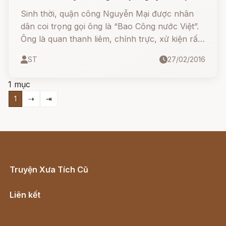
Sinh thời, quận công Nguyễn Mại được nhân
dân coi trọng gọi ông là “Bao Công nước Việt”.
Ông là quan thanh liêm, chính trực, xử kiện rất
công bằng khéo léo.
ST
27/02/2016
1 mục
1
⇢
⇥
Truyện Xưa Tích Cũ
Cổ tích Việt Nam
Liên kết
Lịch vạn niên
Hà Nội cũ - Món ngon Hà Nội