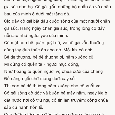
gia súc cho họ. Cô gái giấu những bộ quần áo và châu
báu của mình ở dưới một tảng đá.
Giờ đây cô gái bắt đầu cuộc sống của một người chăn
gia súc. Hàng ngày chăn gia súc, trong lòng cô đầy
nỗi sầu nhớ người yêu của mình.
Có một con bê quấn quýt cô, và cô gái vẫn thường
dùng tay đưa thức ăn cho nó. Mỗi khi cô nói:
Bê dễ thương, bê dễ thương ơi, nằm xuống đi!
Mi đừng có quên ta - người mục đồng,
Như hoàng tử quên người vợ chưa cưới của chàng
Để nàng ngồi chờ mong dưới cây sồi!
Thì con bê dễ thương nằm xuống cho cô vuốt ve.
Cô gái sống cô độc và buồn bã mấy năm, ngày kia ở
đất nước nơi cô trú ngụ có tin lan truyềm: công chúa
sắp cử hành hôn lễ.
Con đường tới cung điện của vua đi qua làng cô gái