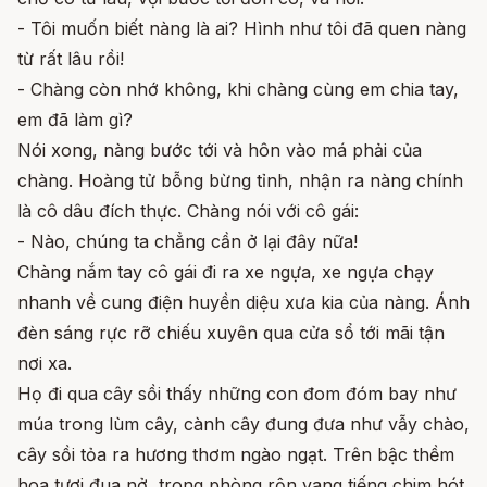
- Tôi muốn biết nàng là ai? Hình như tôi đã quen nàng
từ rất lâu rồi!
- Chàng còn nhớ không, khi chàng cùng em chia tay,
em đã làm gì?
Nói xong, nàng bước tới và hôn vào má phải của
chàng. Hoàng tử bỗng bừng tỉnh, nhận ra nàng chính
là cô dâu đích thực. Chàng nói với cô gái:
- Nào, chúng ta chẳng cần ở lại đây nữa!
Chàng nắm tay cô gái đi ra xe ngựa, xe ngựa chạy
nhanh về cung điện huyền diệu xưa kia của nàng. Ánh
đèn sáng rực rỡ chiếu xuyên qua cửa sổ tới mãi tận
nơi xa.
Họ đi qua cây sồi thấy những con đom đóm bay như
múa trong lùm cây, cành cây đung đưa như vẫy chào,
cây sồi tỏa ra hương thơm ngào ngạt. Trên bậc thềm
hoa tươi đua nở, trong phòng rộn vang tiếng chim hót.