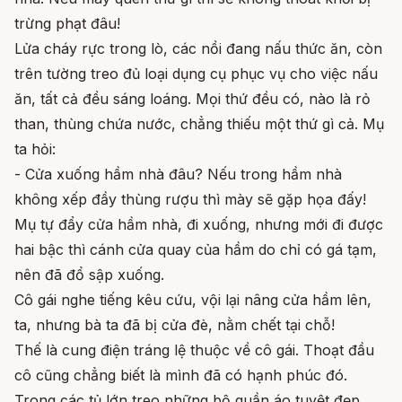
trừng phạt đâu!
Lửa cháy rực trong lò, các nồi đang nấu thức ăn, còn
trên tường treo đủ loại dụng cụ phục vụ cho việc nấu
ăn, tất cả đều sáng loáng. Mọi thứ đều có, nào là rỏ
than, thùng chứa nước, chẳng thiếu một thứ gì cả. Mụ
ta hỏi:
- Cửa xuống hầm nhà đâu? Nếu trong hầm nhà
không xếp đầy thùng rượu thì mày sẽ gặp họa đấy!
Mụ tự đẩy cửa hầm nhà, đi xuống, nhưng mới đi được
hai bậc thì cánh cửa quay của hầm do chỉ có gá tạm,
nên đã đổ sập xuống.
Cô gái nghe tiếng kêu cứu, vội lại nâng cửa hầm lên,
ta, nhưng bà ta đã bị cửa đè, nằm chết tại chỗ!
Thế là cung điện tráng lệ thuộc về cô gái. Thoạt đầu
cô cũng chẳng biết là mình đã có hạnh phúc đó.
Trong các tủ lớn treo những bộ quần áo tuyệt đẹp.