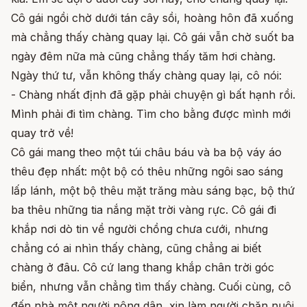
Cô gái ngồi chờ dưới tán cây sồi, hoàng hôn đã xuống
mà chẳng thấy chàng quay lại. Cô gái vẫn chờ suốt ba
ngày đêm nữa mà cũng chẳng thấy tăm hơi chàng.
Ngày thứ tư, vẫn không thấy chàng quay lại, cô nói:
- Chàng nhất định đã gặp phải chuyện gì bất hạnh rồi.
Mình phải đi tìm chàng. Tìm cho bằng được mình mới
quay trở về!
Cô gái mang theo một túi châu báu và ba bộ váy áo
thêu đẹp nhất: một bộ có thêu những ngôi sao sáng
lấp lánh, một bộ thêu mặt trăng màu sáng bạc, bộ thứ
ba thêu những tia nắng mặt trời vàng rực. Cô gái đi
khắp nơi dò tin về người chồng chưa cưới, nhưng
chẳng có ai nhìn thấy chàng, cũng chẳng ai biết
chàng ở đâu. Cô cứ lang thang khắp chân trời góc
biển, nhưng vẫn chẳng tìm thấy chàng. Cuối cùng, cô
đến nhà một người nông dân, xin làm người chăn nuôi