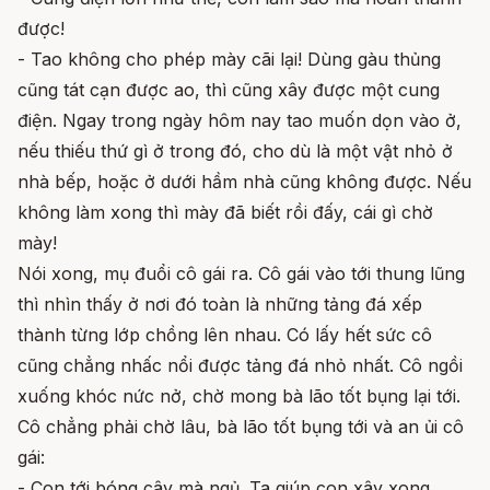
được!
- Tao không cho phép mày cãi lại! Dùng gàu thủng
cũng tát cạn được ao, thì cũng xây được một cung
điện. Ngay trong ngày hôm nay tao muốn dọn vào ở,
nếu thiếu thứ gì ở trong đó, cho dù là một vật nhỏ ở
nhà bếp, hoặc ở dưới hầm nhà cũng không được. Nếu
không làm xong thì mày đã biết rồi đấy, cái gì chờ
mày!
Nói xong, mụ đuổi cô gái ra. Cô gái vào tới thung lũng
thì nhìn thấy ở nơi đó toàn là những tảng đá xếp
thành từng lớp chồng lên nhau. Có lấy hết sức cô
cũng chẳng nhấc nổi được tảng đá nhỏ nhất. Cô ngồi
xuống khóc nức nở, chờ mong bà lão tốt bụng lại tới.
Cô chẳng phải chờ lâu, bà lão tốt bụng tới và an ủi cô
gái:
- Con tới bóng cây mà ngủ. Ta giúp con xây xong