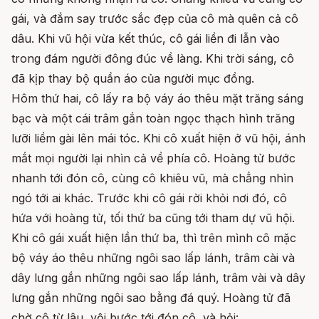
gái, và đắm say trước sắc đẹp của cô mà quên cả cô
dâu. Khi vũ hội vừa kết thúc, cô gái liền đi lẫn vào
trong đám người đông đúc về làng. Khi trời sáng, cô
đã kịp thay bộ quần áo của người mục đồng.
Hôm thứ hai, cô lấy ra bộ váy áo thêu mặt trăng sáng
bạc và một cái trâm gắn toàn ngọc thạch hình trăng
lưỡi liềm gài lên mái tóc. Khi cô xuất hiện ở vũ hội, ánh
mắt mọi người lại nhìn cả về phía cô. Hoàng tử bước
nhanh tới đón cô, cùng cô khiêu vũ, mà chẳng nhìn
ngó tới ai khác. Trước khi cô gái rời khỏi nơi đó, cô
hứa với hoàng tử, tối thứ ba cũng tới tham dự vũ hội.
Khi cô gái xuất hiện lần thứ ba, thì trên mình cô mặc
bộ váy áo thêu những ngôi sao lấp lánh, trâm cài và
dây lưng gắn những ngôi sao lấp lánh, trâm vài và dây
lưng gắn những ngôi sao bằng đá quý. Hoàng tử đã
chờ cô từ lâu, vội bước tới đón cô, và hỏi: