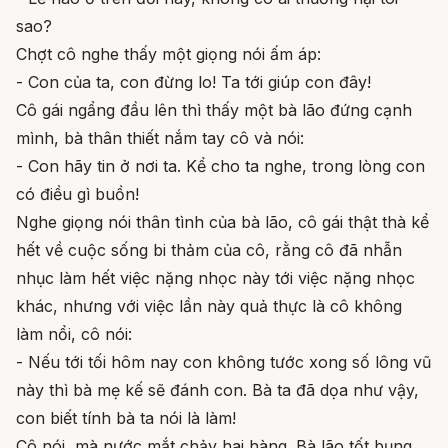
sao?
Chợt cô nghe thấy một giọng nói ấm áp:
- Con của ta, con đừng lo! Ta tới giúp con đây!
Cô gái ngẩng đầu lên thì thấy một bà lão đứng cạnh
mình, bà thân thiết nắm tay cô và nói:
- Con hãy tin ở nơi ta. Kể cho ta nghe, trong lòng con
có điều gì buồn!
Nghe giọng nói thân tình của bà lão, cô gái thật thà kể
hết về cuộc sống bi thảm của cô, rằng cô đã nhẫn
nhục làm hết việc nặng nhọc này tới việc nặng nhọc
khác, nhưng với việc lần này quả thực là cô không
làm nổi, cô nói:
- Nếu tới tối hôm nay con không tước xong số lông vũ
này thì bà mẹ kế sẽ đánh con. Bà ta đã dọa như vậy,
con biết tính bà ta nói là làm!
Cô nói, mà nước mắt chảy hai hàng. Bà lão tốt bụng