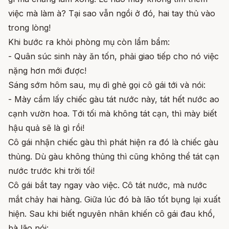
việc mà làm à? Tại sao vẫn ngồi ở đó, hai tay thủ vào
trong lòng!
Khi bước ra khỏi phòng mụ còn lẩm bẩm:
- Quân súc sinh này ăn tốn, phải giao tiếp cho nó việc
nặng hơn mới được!
Sáng sớm hôm sau, mụ dì ghẻ gọi cô gái tới và nói:
- Mày cầm lấy chiếc gàu tát nước này, tát hết nước ao
cạnh vườn hoa. Tới tối mà không tát cạn, thì mày biết
hậu quả sẽ là gì rồi!
Cô gái nhận chiếc gàu thì phát hiện ra đó là chiếc gàu
thủng. Dù gàu không thủng thì cũng không thể tát cạn
nước trước khi trời tối!
Cô gái bắt tay ngay vào việc. Cô tát nước, mà nước
mắt chảy hai hàng. Giữa lúc đó bà lão tốt bụng lại xuất
hiện. Sau khi biết nguyên nhân khiến cô gái đau khổ,
bà lão nói: