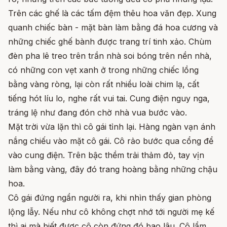
Trên các ghế là các tấm đệm thêu hoa văn đẹp. Xung
quanh chiếc bàn - mặt bàn làm bằng đá hoa cương và
những chiếc ghế bành được trang trí tinh xảo. Chùm
đèn pha lê treo trên trần nhà soi bóng trên nền nhà,
có những con vẹt xanh ở trong những chiếc lồng
bằng vàng ròng, lại còn rất nhiều loài chim lạ, cất
tiếng hót líu lo, nghe rất vui tai. Cung điện nguy nga,
tráng lệ như đang đón chờ nhà vua bước vào.
Mặt trời vừa lặn thì cô gái tỉnh lại. Hàng ngàn vạn ánh
nắng chiếu vào mặt cô gái. Cô rảo bước qua cổng để
vào cung điện. Trên bậc thềm trải thảm đỏ, tay vịn
làm bằng vàng, đây đó trang hoàng bằng những chậu
hoa.
Cô gái đứng ngẩn người ra, khi nhìn thấy gian phòng
lộng lẫy. Nếu như cô không chợt nhớ tới người mẹ kế
thì ai mà biết được cô còn đứng đó bao lâu. Cô lẩm