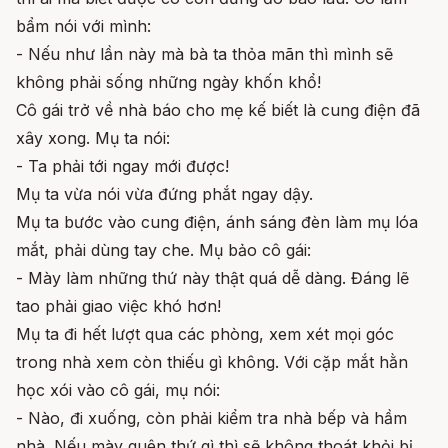
bẩm nói với mình:
- Nếu như lần này mà bà ta thỏa mãn thì mình sẽ
không phải sống những ngày khốn khổ!
Cô gái trở về nhà báo cho mẹ kế biết là cung điện đã
xây xong. Mụ ta nói:
- Ta phải tới ngay mới được!
Mụ ta vừa nói vừa đứng phắt ngay dậy.
Mụ ta bước vào cung điện, ánh sáng đèn làm mụ lóa
mắt, phải dùng tay che. Mụ bảo cô gái:
- Mày làm những thứ này thật quá dễ dàng. Đáng lẽ
tao phải giao việc khó hơn!
Mụ ta đi hết lượt qua các phòng, xem xét mọi góc
trong nhà xem còn thiếu gì không. Với cặp mắt hằn
học xói vào cô gái, mụ nói:
- Nào, đi xuống, còn phải kiểm tra nhà bếp và hầm
nhà. Nếu mày quên thứ gì thì sẽ không thoát khỏi bị