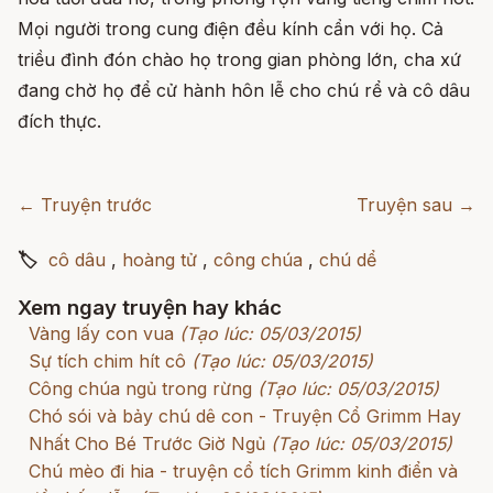
Mọi người trong cung điện đều kính cẩn với họ. Cả
triều đình đón chào họ trong gian phòng lớn, cha xứ
đang chờ họ để cử hành hôn lễ cho chú rể và cô dâu
đích thực.
← Truyện trước
Truyện sau →
🏷
cô dâu
,
hoàng tử
,
công chúa
,
chú dể
Xem ngay truyện hay khác
Vàng lấy con vua
(Tạo lúc: 05/03/2015)
Sự tích chim hít cô
(Tạo lúc: 05/03/2015)
Công chúa ngủ trong rừng
(Tạo lúc: 05/03/2015)
Chó sói và bảy chú dê con - Truyện Cổ Grimm Hay
Nhất Cho Bé Trước Giờ Ngủ
(Tạo lúc: 05/03/2015)
Chú mèo đi hia - truyện cổ tích Grimm kinh điển và