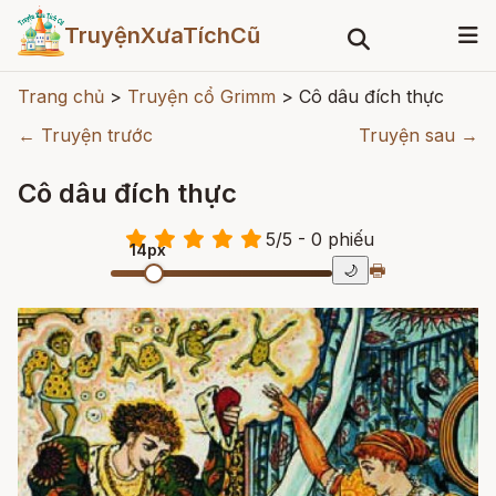
TruyệnXưaTíchCũ
Trang chủ
>
Truyện cổ Grimm
>
Cô dâu đích thực
← Truyện trước
Truyện sau →
Cô dâu đích thực
5
/
5
- 0
phiếu
14px
🖶
🌙