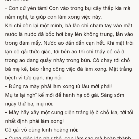
- Con cứ yên tâm! Con vào trong bụi cây thấp kia mà
nằm nghỉ, ta giúp con làm xong việc này.
Khi chỉ còn lại một mình, bà lão chỉ chạm tay vào mặt
nước là nước đã bốc hơi bay lên không trung, lẫn vào
trong đám mấy. Nước ao dần dần cạn hết. Khi mặt trời
lặn cô gái thức giấc, tới bên ao thì chỉ thấy có cá ở
trong ao đang quẫy nhảy trong bùn. Cô chạy tới chỗ
bà mẹ kế, báo rằng công việc đã làm xong. Mặt trắng
bệch vì tức giận, mụ nói:
- Đúng ra mày phải làm xong từ lâu mới phải!
Mụ ta lại nghĩ kế mới để hành hạ cô gái. Sáng sớm
ngày thứ ba, mụ nói:
- Mày hãy xây một cung điện tráng lệ ở chỗ kia, tới tối
nhất định phải làm xong!
Cô gái vô cùng kinh hoàng nói:
- Cung điện lớn như thế, con làm sao mà hoàn thành