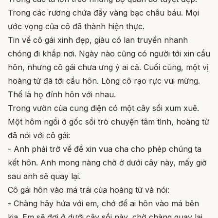
Trong các rương chứa đầy vàng bạc châu báu. Mọi
ước vọng của cô đã thành hiện thực.
Tin về cô gái xinh đẹp, giàu có lan truyền nhanh
chóng đi khắp nơi. Ngày nào cũng có người tới xin cầu
hôn, nhưng cô gái chưa ưng ý ai cả. Cuối cùng, một vị
hoàng tử đã tới cầu hôn. Lòng cô rạo rực vui mừng.
Thế là họ đính hôn với nhau.
Trong vườn của cung điện có một cây sồi xum xuê.
Một hôm ngồi ở gốc sồi trò chuyện tâm tình, hoàng tử
đã nói với cô gái:
- Anh phải trở về để xin vua cha cho phép chúng ta
kết hôn. Anh mong nàng chờ ở dưới cây này, mấy giờ
sau anh sẽ quay lại.
Cô gái hôn vào má trái của hoàng tử và nói:
- Chàng hãy hứa với em, chớ để ai hôn vào má bên
kia. Em sẽ đợi ở dưới cây sồi này, chờ chàng quay lại.