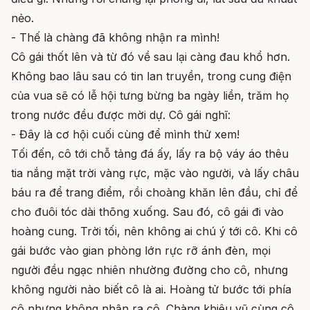
nẻo.
- Thế là chàng đã không nhận ra mình!
Cô gái thốt lên và từ đó về sau lại càng đau khổ hơn.
Không bao lâu sau có tin lan truyền, trong cung điện
của vua sẽ có lễ hội tưng bừng ba ngày liền, trăm họ
trong nước đều được mời dự. Cô gái nghĩ:
- Đây là cơ hội cuối cùng để mình thử xem!
Tối đến, cô tới chỗ tảng đá ấy, lấy ra bộ váy áo thêu
tia nắng mặt trời vàng rực, mặc vào người, và lấy châu
báu ra để trang điểm, rồi choàng khăn lên đầu, chỉ để
cho đuôi tóc dài thõng xuống. Sau đó, cô gái đi vào
hoàng cung. Trời tối, nên không ai chú ý tới cô. Khi cô
gái bước vào gian phòng lớn rực rỡ ánh đèn, mọi
người đều ngạc nhiên nhường đường cho cô, nhưng
không người nào biết cô là ai. Hoàng tử bước tới phía
cô nhưng không nhận ra cô. Chàng khiêu vũ cùng cô