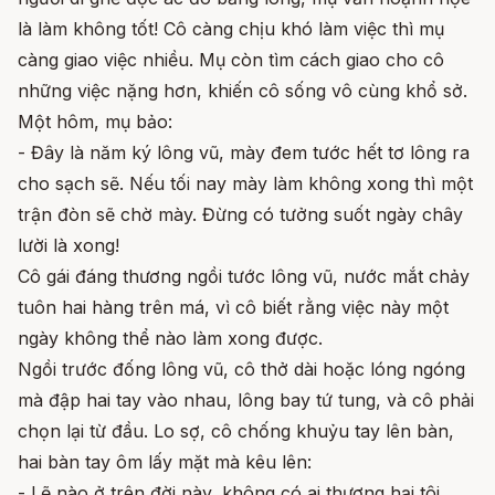
là làm không tốt! Cô càng chịu khó làm việc thì mụ
càng giao việc nhiều. Mụ còn tìm cách giao cho cô
những việc nặng hơn, khiến cô sống vô cùng khổ sở.
Một hôm, mụ bảo:
- Đây là năm ký lông vũ, mày đem tước hết tơ lông ra
cho sạch sẽ. Nếu tối nay mày làm không xong thì một
trận đòn sẽ chờ mày. Đừng có tưởng suốt ngày chây
lười là xong!
Cô gái đáng thương ngồi tước lông vũ, nước mắt chảy
tuôn hai hàng trên má, vì cô biết rằng việc này một
ngày không thể nào làm xong được.
Ngồi trước đống lông vũ, cô thở dài hoặc lóng ngóng
mà đập hai tay vào nhau, lông bay tứ tung, và cô phải
chọn lại từ đầu. Lo sợ, cô chống khuỷu tay lên bàn,
hai bàn tay ôm lấy mặt mà kêu lên:
- Lẽ nào ở trên đời này, không có ai thương hại tôi