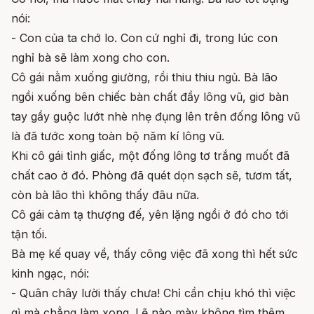
nói:
- Con của ta chớ lo. Con cứ nghỉ đi, trong lúc con
nghỉ bà sẽ làm xong cho con.
Cô gái nằm xuống giường, rồi thiu thiu ngủ. Bà lão
ngồi xuống bên chiếc bàn chất đầy lông vũ, giơ bàn
tay gầy guộc lướt nhè nhẹ đụng lên trên đống lông vũ
là đã tước xong toàn bộ năm kí lông vũ.
Khi cô gái tỉnh giấc, một đống lông tơ trắng muốt đã
chất cao ở đó. Phòng đã quét dọn sạch sẽ, tươm tất,
còn bà lão thì không thấy đâu nữa.
Cô gái cảm tạ thượng đế, yên lặng ngồi ở đó cho tới
tận tối.
Bà mẹ kế quay về, thấy công việc đã xong thì hết sức
kinh ngạc, nói:
- Quân chây lười thấy chưa! Chỉ cần chịu khó thì việc
gì mà chẳng làm xong. Lẽ nào mày không tìm thêm