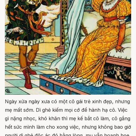
Ngày xửa ngày xưa có một cô gái trẻ xinh đẹp, nhưng
mẹ mất sớm. Dì ghẻ kiếm mọi cớ để hành hạ cô. Việc
gì nặng nhọc, khó khăn thì mẹ kế bắt cô làm, cô gắng
hết sức mình làm cho xong việc, nhưng không bao giờ
người dì ghẻ độc ác đó bằng lòng, mụ vẫn hoạnh họe