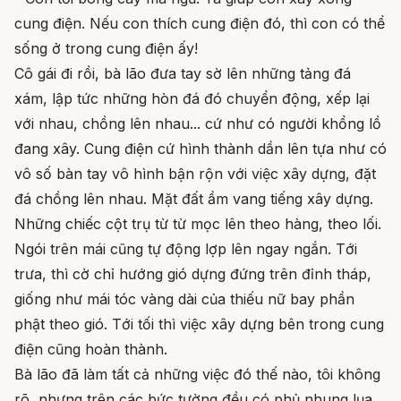
cung điện. Nếu con thích cung điện đó, thì con có thể
sống ở trong cung điện ấy!
Cô gái đi rồi, bà lão đưa tay sờ lên những tảng đá
xám, lập tức những hòn đá đó chuyển động, xếp lại
với nhau, chồng lên nhau... cứ như có người khổng lồ
đang xây. Cung điện cứ hình thành dần lên tựa như có
vô số bàn tay vô hình bận rộn với việc xây dựng, đặt
đá chồng lên nhau. Mặt đất ầm vang tiếng xây dựng.
Những chiếc cột trụ từ từ mọc lên theo hàng, theo lối.
Ngói trên mái cũng tự động lợp lên ngay ngắn. Tới
trưa, thì cờ chỉ hướng gió dựng đứng trên đỉnh tháp,
giống như mái tóc vàng dài của thiếu nữ bay phần
phật theo gió. Tới tối thì việc xây dựng bên trong cung
điện cũng hoàn thành.
Bà lão đã làm tất cả những việc đó thế nào, tôi không
rõ, nhưng trên các bức tường đều có phủ nhung lụa.