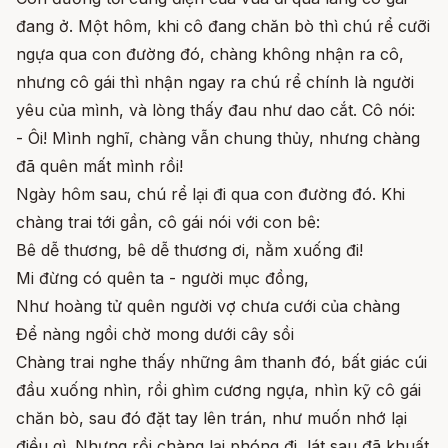
đang ở. Một hôm, khi cô đang chăn bò thì chú rể cưỡi
ngựa qua con đường đó, chàng không nhận ra cô,
nhưng cô gái thì nhận ngay ra chú rể chính là người
yêu của mình, và lòng thấy đau như dao cắt. Cô nói:
- Ôi! Mình nghĩ, chàng vẫn chung thủy, nhưng chàng
đã quên mất mình rồi!
Ngày hôm sau, chú rể lại đi qua con đường đó. Khi
chàng trai tới gần, cô gái nói với con bê:
Bê dễ thương, bê dễ thương ơi, nằm xuống đi!
Mi đừng có quên ta - người mục đồng,
Như hoàng tử quên người vợ chưa cưới của chàng
Để nàng ngồi chờ mong dưới cây sồi
Chàng trai nghe thấy những âm thanh đó, bất giác cúi
đầu xuống nhìn, rồi ghìm cương ngựa, nhìn kỹ cô gái
chăn bò, sau đó đặt tay lên trán, như muốn nhớ lại
điều gì. Nhưng rồi chàng lại phóng đi, lát sau đã khuất