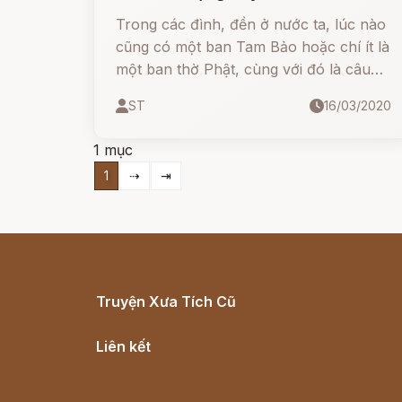
Trong các đình, đền ở nước ta, lúc nào
cũng có một ban Tam Bảo hoặc chí ít là
một ban thờ Phật, cùng với đó là câu
nói "Tiền Phật hậu Thánh".
ST
16/03/2020
1 mục
1
⇢
⇥
Truyện Xưa Tích Cũ
Cổ tích Việt Nam
Liên kết
Lịch vạn niên
Hà Nội cũ - Món ngon Hà Nội