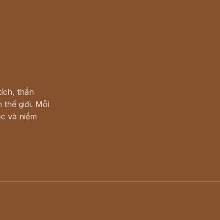
ích, thần
 thế giới. Mỗi
c và niềm