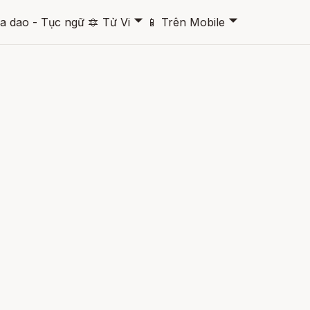
🞃
🞃
a dao - Tục ngữ
🔯
Tử Vi
📱
Trên Mobile