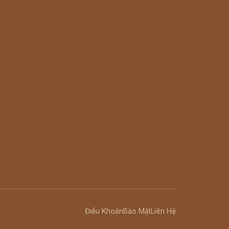
Điều Khoản
Bảo Mật
Liên Hệ