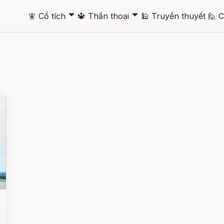
🞃
🞃
🧚
Cổ tích
🔱
Thần thoại
🕌
Truyền thuyết
🙋
C