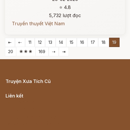
⭐ 4.8
5,732 lượt đọc
Truyền thuyết Việt Nam
⇤
⇠
11
12
13
14
15
16
17
18
19
❀ ❀ ❀
20
169
⇢
⇥
Truyện Xưa Tích Cũ
Cổ tích Việt Nam
Liên kết
Lịch vạn niên
Hà Nội cũ - Món ngon Hà Nội
Truyện kiếm hiệp - Ngôn tình
Download - Tải Miễn Phí