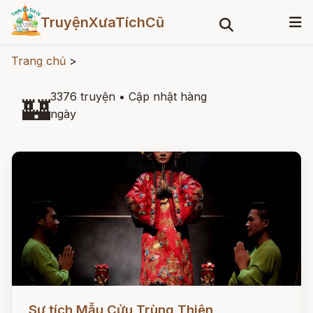
TruyệnXưaTíchCũ
Trang chủ
>
3376 truyện
•
Cập nhật hàng
🏰
ngày
Đọc ngay
Sự tích Mẫu Cửu Trùng Thiên