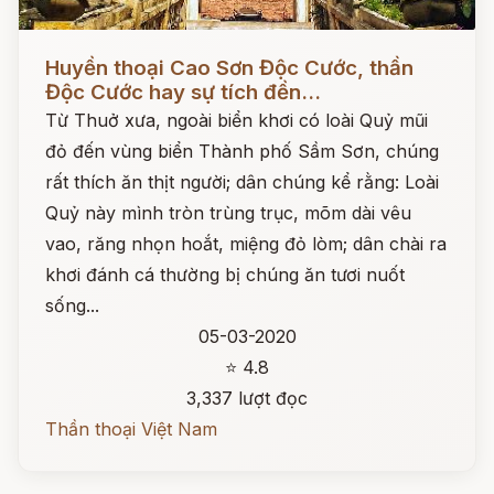
Đọc ngay
Huyền thoại Cao Sơn Độc Cước, thần
Độc Cước hay sự tích đền...
Từ Thuở xưa, ngoài biển khơi có loài Quỷ mũi
đỏ đến vùng biển Thành phố Sầm Sơn, chúng
rất thích ăn thịt người; dân chúng kể rằng: Loài
Quỷ này mình tròn trùng trục, mõm dài vêu
vao, răng nhọn hoắt, miệng đỏ lòm; dân chài ra
khơi đánh cá thường bị chúng ăn tươi nuốt
sống...
05-03-2020
⭐ 4.8
3,337 lượt đọc
Thần thoại Việt Nam