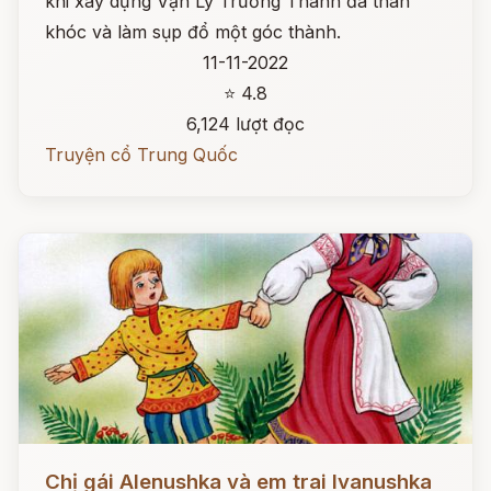
khi xây dựng Vạn Lý Trường Thành đã than
khóc và làm sụp đổ một góc thành.
11-11-2022
⭐ 4.8
6,124 lượt đọc
Truyện cổ Trung Quốc
Đọc ngay
Chị gái Alenushka và em trai Ivanushka