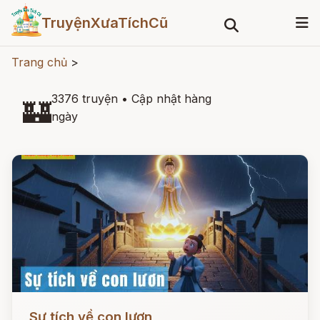
TruyệnXưaTíchCũ
Trang chủ
>
3376 truyện
•
Cập nhật hàng
🏰
ngày
Đọc ngay
Sự tích về con lươn