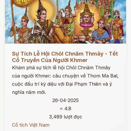
Đọc ngay
Sự Tích Lễ Hội Chôl Chnăm Thmây - Tết
Cổ Truyền Của Người Khmer
Khám phá sự tích lễ hội Chôl Chnăm Thmây
của người Khmer: câu chuyện về Thom Ma Bal,
cuộc đấu trí kỳ diệu với Đại Phạm Thiên và ý
nghĩa năm mới.
26-04-2025
⭐ 4.8
3,489 lượt đọc
Cổ tích Việt Nam