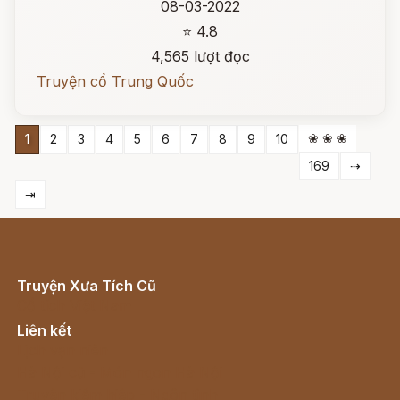
08-03-2022
⭐ 4.8
4,565 lượt đọc
Truyện cổ Trung Quốc
❀ ❀ ❀
1
2
3
4
5
6
7
8
9
10
169
⇢
⇥
Truyện Xưa Tích Cũ
Cổ tích Việt Nam
Liên kết
Lịch vạn niên
Hà Nội cũ - Món ngon Hà Nội
Truyện kiếm hiệp - Ngôn tình