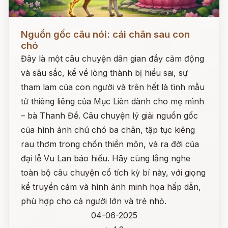
Đọc ngay
Nguồn gốc câu nói: cái chân sau con
chó
Đây là một câu chuyện dân gian đầy cảm động
và sâu sắc, kể về lòng thành bị hiểu sai, sự
tham lam của con người và trên hết là tình mẫu
tử thiêng liêng của Mục Liên dành cho mẹ mình
– bà Thanh Đề. Câu chuyện lý giải nguồn gốc
của hình ảnh chú chó ba chân, tập tục kiêng
rau thơm trong chốn thiền môn, và ra đời của
đại lễ Vu Lan báo hiếu. Hãy cùng lắng nghe
toàn bộ câu chuyện cổ tích kỳ bí này, với giọng
kể truyền cảm và hình ảnh minh họa hấp dẫn,
phù hợp cho cả người lớn và trẻ nhỏ.
04-06-2025