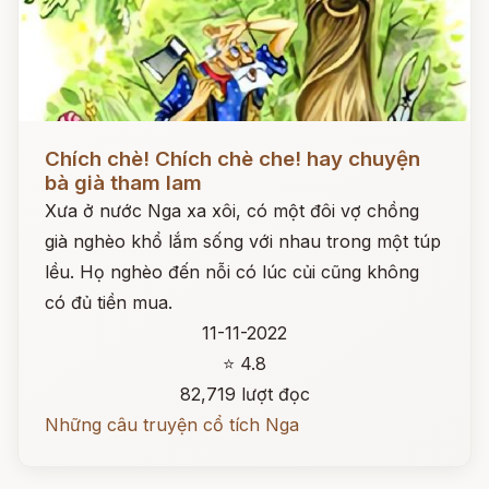
Đọc ngay
Chích chè! Chích chè che! hay chuyện
bà già tham lam
Xưa ở nước Nga xa xôi, có một đôi vợ chồng
già nghèo khổ lắm sống với nhau trong một túp
lều. Họ nghèo đến nỗi có lúc củi cũng không
có đủ tiền mua.
11-11-2022
⭐ 4.8
82,719 lượt đọc
Những câu truyện cổ tích Nga