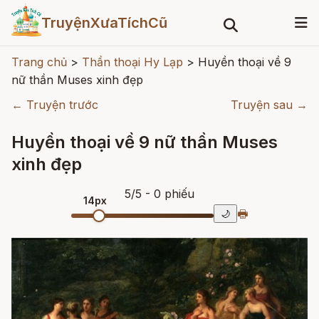
TruyệnXưaTíchCũ
Trang chủ
>
Thần thoại Hy Lạp
>
Huyền thoại về 9
nữ thần Muses xinh đẹp
← Truyện trước
Truyện sau →
Huyền thoại về 9 nữ thần Muses
xinh đẹp
5
/
5
- 0
phiếu
14px
🖶
🌙